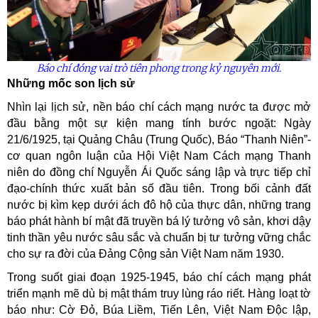
Báo chí đóng vai trò tiên phong trong kỷ nguyên mới.
Những mốc son lịch sử
Nhìn lại lịch sử, nền báo chí cách mạng nước ta được mở
đầu bằng một sự kiện mang tính bước ngoặt: Ngày
21/6/1925, tại Quảng Châu (Trung Quốc), Báo “Thanh Niên”-
cơ quan ngôn luận của Hội Việt Nam Cách mạng Thanh
niên do đồng chí Nguyễn Ái Quốc sáng lập và trực tiếp chỉ
đạo-chính thức xuất bản số đầu tiên. Trong bối cảnh đất
nước bị kìm kẹp dưới ách đô hộ của thực dân, những trang
báo phát hành bí mật đã truyền bá lý tưởng vô sản, khơi dậy
tinh thần yêu nước sâu sắc và chuẩn bị tư tưởng vững chắc
cho sự ra đời của Đảng Cộng sản Việt Nam năm 1930.
Trong suốt giai đoạn 1925-1945, báo chí cách mạng phát
triển mạnh mẽ dù bị mật thám truy lùng ráo riết. Hàng loạt tờ
báo như: Cờ Đỏ, Búa Liềm, Tiến Lên, Việt Nam Độc lập,