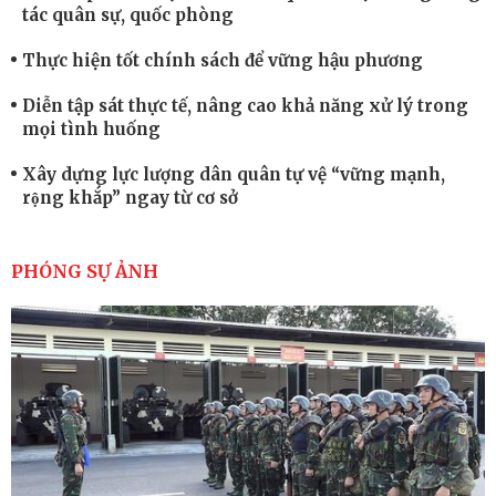
tác quân sự, quốc phòng
Thực hiện tốt chính sách để vững hậu phương
Diễn tập sát thực tế, nâng cao khả năng xử lý trong
mọi tình huống
Xây dựng lực lượng dân quân tự vệ “vững mạnh,
rộng khắp” ngay từ cơ sở
Trung đoàn Pháo binh 452: Huấn luyện giỏi nâng
cao sức mạnh chiến đấu
PHÓNG SỰ ẢNH
Tiểu đoàn Thiết giáp hoàn thành tốt diễn tập chiến
thuật có bắn đạn thật
Nơi sinh viên rèn ý trí, luyện kỹ năng