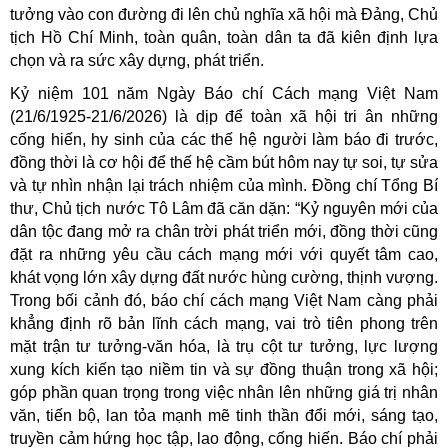
tưởng vào con đường đi lên chủ nghĩa xã hội mà Đảng, Chủ
tịch Hồ Chí Minh, toàn quân, toàn dân ta đã kiên định lựa
chọn và ra sức xây dựng, phát triển.
Kỷ niệm 101 năm Ngày Báo chí Cách mạng Việt Nam
(21/6/1925-21/6/2026) là dịp để toàn xã hội tri ân những
cống hiến, hy sinh của các thế hệ người làm báo đi trước,
đồng thời là cơ hội để thế hệ cầm bút hôm nay tự soi, tự sửa
và tự nhìn nhận lại trách nhiệm của mình. Đồng chí Tổng Bí
thư, Chủ tịch nước Tô Lâm đã căn dặn: “Kỷ nguyên mới của
dân tộc đang mở ra chân trời phát triển mới, đồng thời cũng
đặt ra những yêu cầu cách mạng mới với quyết tâm cao,
khát vọng lớn xây dựng đất nước hùng cường, thịnh vượng.
Trong bối cảnh đó, báo chí cách mạng Việt Nam càng phải
khẳng định rõ bản lĩnh cách mạng, vai trò tiên phong trên
mặt trận tư tưởng-văn hóa, là trụ cột tư tưởng, lực lượng
xung kích kiến tạo niềm tin và sự đồng thuận trong xã hội;
góp phần quan trọng trong việc nhân lên những giá trị nhân
văn, tiến bộ, lan tỏa mạnh mẽ tinh thần đổi mới, sáng tạo,
truyền cảm hứng học tập, lao động, cống hiến. Báo chí phải