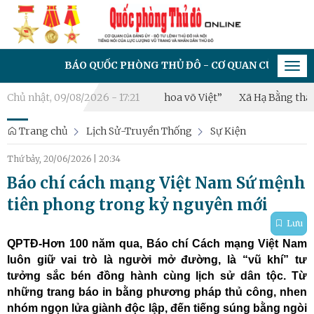
BÁO QUỐC PHÒNG THỦ ĐÔ - CƠ QUAN CỦA ĐẢNG ỦY - BỘ 
Tog
navi
“Hào khí Thăng Long – Tinh hoa võ Việt”
Chủ nhật, 09/08/2026 - 17:21
Xã Hạ Bằng thành lập 
Trang chủ
Lịch Sử-Truyền Thống
Sự Kiện
Thứ bảy, 20/06/2026
|
20:34
Báo chí cách mạng Việt Nam Sứ mệnh
tiên phong trong kỷ nguyên mới
Lưu
QPTĐ-Hơn 100 năm qua, Báo chí Cách mạng Việt Nam
luôn giữ vai trò là người mở đường, là “vũ khí” tư
tưởng sắc bén đồng hành cùng lịch sử dân tộc. Từ
những trang báo in bằng phương pháp thủ công, nhen
nhóm ngọn lửa giành độc lập, đến tiếng súng bằng ngòi