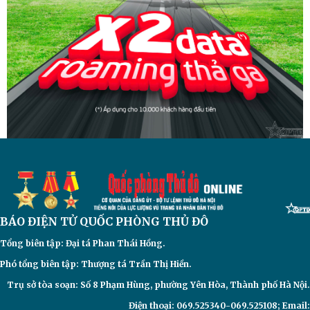
BÁO ĐIỆN TỬ
QUỐC PHÒNG THỦ ĐÔ
Tổng biên tập: Đại
tá Phan Thái Hồng.
Phó tổng biên tập: Thượng tá Trần Thị Hiền.
Trụ sở tòa soạn: Số 8 Phạm Hùng, phường Yên Hòa, Thành phố Hà Nội.
Điện thoại: 069.525340-069.525108; Email: