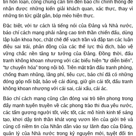
tin hỗn loạn, công chúng cần tìm đến báo chí chính thống để
nhận được những kiến giải khách quan, xác thực, thay vì
những tin tức giật gân, bóp méo hiện thực.
Đặc biệt, với tư cách là tiếng nói của Đảng và Nhà nước,
báo chí cách mạng phải nâng cao tinh thần chiến đấu, dùng
lập luận khoa học, chặt chẽ để vạch trần và đập tan các luận
điệu sai trái, phản động của các thế lực thù địch, bảo vệ
vững chắc nền tảng tư tưởng của Đảng. Đồng thời, đấu
tranh không khoan nhượng với các biểu hiện “tự diễn biến”,
“tự chuyển hóa” trong nội bộ. Trên mặt trận đấu tranh phòng,
chống tham nhũng, lãng phí, tiêu cực, báo chí đã có những
đóng góp nổi bật, bảo vệ cái đúng, giữ gìn cái tốt, đấu tranh
không khoan nhượng với cái sai, cái xấu, cái ác.
Báo chí cách mạng cũng cần đóng vai trò tiên phong trong
đẩy mạnh tuyên truyền về các phong trào thi đua yêu nước,
các tấm gương người tốt, việc tốt, các mô hình kinh tế sáng
tạo, khơi dậy tinh thần khát vọng vươn lên của giới trẻ và
củng cố niềm tin của Nhân dân vào sự lãnh đạo của Đảng,
quản lý của Nhà nước trong kỷ nguyên mới, tuyệt đối tin