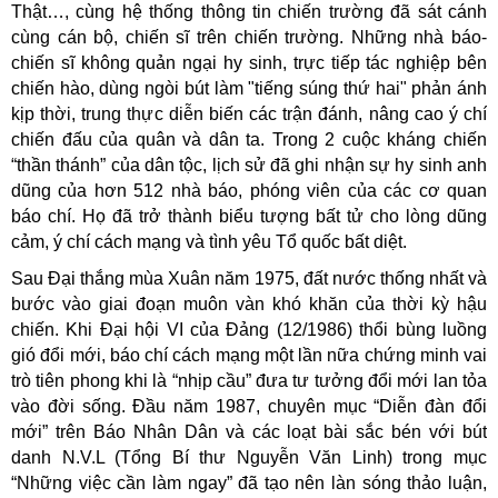
Thật…, cùng hệ thống thông tin chiến trường đã sát cánh
cùng cán bộ, chiến sĩ trên chiến trường. Những nhà báo-
chiến sĩ không quản ngại hy sinh, trực tiếp tác nghiệp bên
chiến hào, dùng ngòi bút làm "tiếng súng thứ hai" phản ánh
kịp thời, trung thực diễn biến các trận đánh, nâng cao ý chí
chiến đấu của quân và dân ta. Trong 2 cuộc kháng chiến
“thần thánh” của dân tộc, lịch sử đã ghi nhận sự hy sinh anh
dũng của hơn 512 nhà báo, phóng viên của các cơ quan
báo chí. Họ đã trở thành biểu tượng bất tử cho lòng dũng
cảm, ý chí cách mạng và tình yêu Tổ quốc bất diệt.
Sau Đại thắng mùa Xuân năm 1975, đất nước thống nhất và
bước vào giai đoạn muôn vàn khó khăn của thời kỳ hậu
chiến. Khi Đại hội VI của Đảng (12/1986) thổi bùng luồng
gió đổi mới, báo chí cách mạng một lần nữa chứng minh vai
trò tiên phong khi là “nhịp cầu” đưa tư tưởng đổi mới lan tỏa
vào đời sống. Đầu năm 1987, chuyên mục “Diễn đàn đổi
mới” trên Báo Nhân Dân và các loạt bài sắc bén với bút
danh N.V.L (Tổng Bí thư Nguyễn Văn Linh) trong mục
“Những việc cần làm ngay” đã tạo nên làn sóng thảo luận,