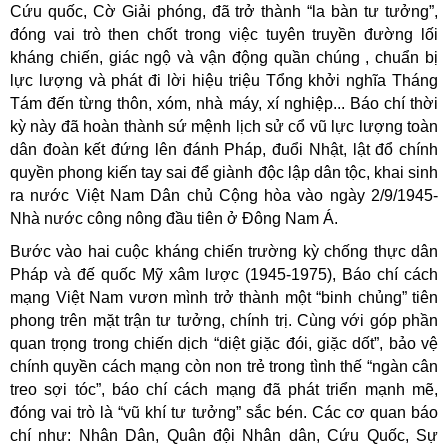
Cứu quốc, Cờ Giải phóng, đã trở thành “la bàn tư tưởng”,
đóng vai trò then chốt trong việc tuyên truyền đường lối
kháng chiến, giác ngộ và vận động quần chúng , chuẩn bị
lực lượng và phát đi lời hiệu triệu Tổng khởi nghĩa Tháng
Tám đến từng thôn, xóm, nhà máy, xí nghiệp... Báo chí thời
kỳ này đã hoàn thành sứ mệnh lịch sử cổ vũ lực lượng toàn
dân đoàn kết đứng lên đánh Pháp, đuổi Nhật, lật đổ chính
quyền phong kiến tay sai để giành độc lập dân tộc, khai sinh
ra nước Việt Nam Dân chủ Cộng hòa vào ngày 2/9/1945-
Nhà nước công nông đầu tiên ở Đông Nam Á.
Bước vào hai cuộc kháng chiến trường kỳ chống thực dân
Pháp và đế quốc Mỹ xâm lược (1945-1975), Báo chí cách
mạng Việt Nam vươn mình trở thành một “binh chủng” tiên
phong trên mặt trận tư tưởng, chính trị. Cùng với góp phần
quan trọng trong chiến dịch “diệt giặc đói, giặc dốt”, bảo vệ
chính quyền cách mạng còn non trẻ trong tình thế “ngàn cân
treo sợi tóc”, báo chí cách mạng đã phát triển mạnh mẽ,
đóng vai trò là “vũ khí tư tưởng” sắc bén. Các cơ quan báo
chí như: Nhân Dân, Quân đội Nhân dân, Cứu Quốc, Sự