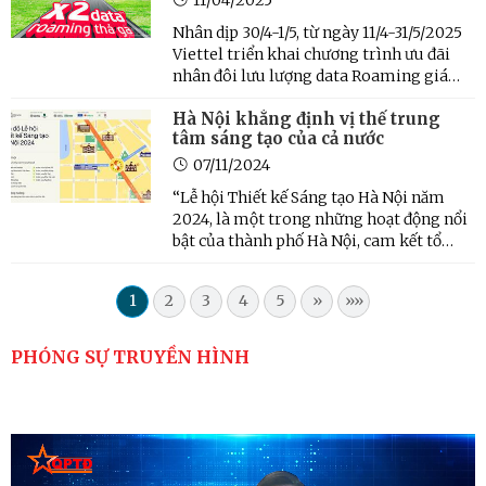
Nhân dịp 30/4-1/5, từ ngày 11/4-31/5/2025
Viettel triển khai chương trình ưu đãi
nhân đôi lưu lượng data Roaming giá
không đổi và tặng miễn phí gói cước
Hà Nội khẳng định vị thế trung
data tại các nước châu Âu và một số nước
tâm sáng tạo của cả nước
châu Á như: Hàn Quốc, Trung Quốc, Thái
Lan, Malaysia và ...
07/11/2024
“Lễ hội Thiết kế Sáng tạo Hà Nội năm
2024, là một trong những hoạt động nổi
bật của thành phố Hà Nội, cam kết tổ
chức hoạt động trong mạng lưới sáng
tạo UNESCO năm 2024-2025. Đây cũng
1
2
3
4
5
»
»»
là nội dung nhằm, cụ thể hóa thực hiện
Nghị quyết 09 của Thành ủy ...
PHÓNG SỰ TRUYỀN HÌNH