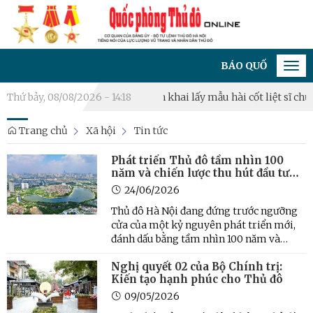
BÁO QUỐC PHÒNG THỦ ĐÔ
Tog
navi
u phòng thủ năm 2026
Thứ bảy, 08/08/2026 - 14:18
Triển khai lấy mẫu hài cốt liệt sĩ chưa xá
Trang chủ
Xã hội
Tin tức
Phát triển Thủ đô tầm nhìn 100
năm và chiến lược thu hút đầu tư
đột phá
24/06/2026
Thủ đô Hà Nội đang đứng trước ngưỡng
cửa của một kỷ nguyên phát triển mới,
đánh dấu bằng tầm nhìn 100 năm và
những chiến lược thu hút đầu tư đột phá.
Nghị quyết 02 của Bộ Chính trị:
Với việc công bố Quy hoạch tổng thể Thủ
Kiến tạo hạnh phúc cho Thủ đô
đô và tổ chức Hội nghị Xúc tiến Đầu tư
năm 2026, Hà Nội ...
09/05/2026