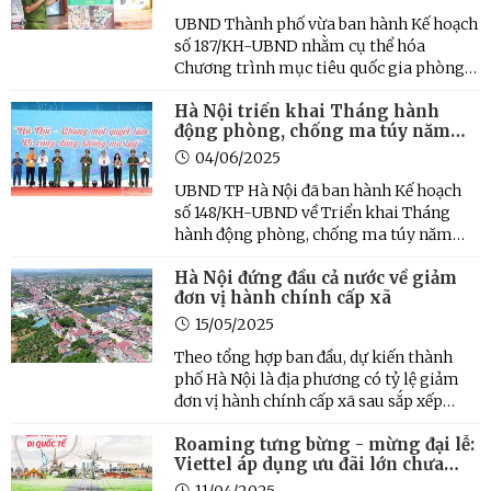
UBND Thành phố vừa ban hành Kế hoạch
số 187/KH-UBND nhằm cụ thể hóa
Chương trình mục tiêu quốc gia phòng,
chống ma túy, triển khai sâu rộng tới cấp
Hà Nội triển khai Tháng hành
cơ sở với 9 nhóm nhiệm vụ trọng tâm, lộ
động phòng, chống ma túy năm
trình rõ ràng và phân công trách nhiệm
2025
cụ thể.
04/06/2025
UBND TP Hà Nội đã ban hành Kế hoạch
số 148/KH-UBND về Triển khai Tháng
hành động phòng, chống ma túy năm
2025 trên địa bàn TP Hà Nội.
Hà Nội đứng đầu cả nước về giảm
đơn vị hành chính cấp xã
15/05/2025
Theo tổng hợp ban đầu, dự kiến thành
phố Hà Nội là địa phương có tỷ lệ giảm
đơn vị hành chính cấp xã sau sắp xếp
nhiều nhất (khoảng 76%).
Roaming tưng bừng - mừng đại lễ:
Viettel áp dụng ưu đãi lớn chưa
từng có
11/04/2025