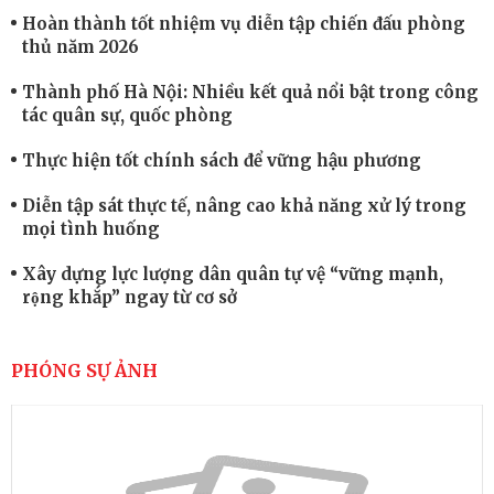
Hoàn thành tốt nhiệm vụ diễn tập chiến đấu phòng
thủ năm 2026
Thành phố Hà Nội: Nhiều kết quả nổi bật trong công
tác quân sự, quốc phòng
Thực hiện tốt chính sách để vững hậu phương
Diễn tập sát thực tế, nâng cao khả năng xử lý trong
mọi tình huống
Xây dựng lực lượng dân quân tự vệ “vững mạnh,
rộng khắp” ngay từ cơ sở
Trung đoàn Pháo binh 452: Huấn luyện giỏi nâng
cao sức mạnh chiến đấu
PHÓNG SỰ ẢNH
Tiểu đoàn Thiết giáp hoàn thành tốt diễn tập chiến
thuật có bắn đạn thật
Nơi sinh viên rèn ý trí, luyện kỹ năng