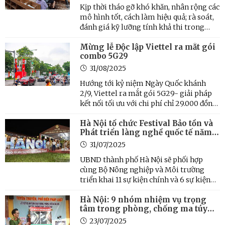
Kịp thời tháo gỡ khó khăn, nhân rộng các
mô hình tốt, cách làm hiệu quả; rà soát,
đánh giá kỹ lưỡng tính khả thi trong
thực hiện nhiệm vụ phân quyền, phân
Mừng lễ Độc lập Viettel ra mắt gói
cấp; chi trả chế độ, chính sách đối với cán
combo 5G29
bộ, công chức, người lao động đã có quyết
định ...
31/08/2025
Hướng tới kỷ niệm Ngày Quốc khánh
2/9, Viettel ra mắt gói 5G29- giải pháp
kết nối tối ưu với chi phí chỉ 29.000 đồng,
mang đến cho khách hàng sự lựa chọn
Hà Nội tổ chức Festival Bảo tồn và
phù hợp kinh tế, đáp ứng nhu cầu sử
Phát triển làng nghề quốc tế năm
dụng dữ liệu tốc độ cao trong dịp lễ.
2025
31/07/2025
UBND thành phố Hà Nội sẽ phối hợp
cùng Bộ Nông nghiệp và Môi trường
triển khai 11 sự kiện chính và 6 sự kiện
bên lề tại Festival Bảo tồn và Phát triển
Hà Nội: 9 nhóm nhiệm vụ trọng
làng nghề quốc tế năm 2025. Chuỗi hoạt
tâm trong phòng, chống ma túy
động dự kiến có sự tham gia của các
đến năm 2030
doanh nghiệp, làng ...
23/07/2025