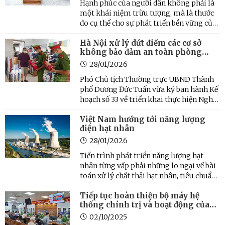
Hạnh phúc của người dân không phải là
một khái niệm trừu tượng, mà là thước
đo cụ thể cho sự phát triển bền vững của
một đô thị. Trong bối cảnh Thủ đô Hà Nội
Hà Nội xử lý dứt điểm các cơ sở
bước vào kỷ nguyên mới, Nghị quyết số
không bảo đảm an toàn phòng
02-NQ/TW ngày 17/3/2026 của Bộ Chính
cháy, chữa cháy
trị đã đặt nền ...
28/01/2026
Phó Chủ tịch Thường trực UBND Thành
phố Dương Đức Tuấn vừa ký ban hành Kế
hoạch số 33 về triển khai thực hiện Nghị
quyết số 79/2025/NQ-HĐND ngày
Việt Nam hướng tới năng lượng
27/11/2025 của HĐND Thành phố quy
điện hạt nhân
định về việc xử lý các cơ sở không đảm
bảo yêu cầu về phòng cháy và ...
28/01/2026
Tiến trình phát triển năng lượng hạt
nhân từng vấp phải những lo ngại về bài
toán xử lý chất thải hạt nhân, tiêu chuẩn
an toàn, cũng như việc xây dựng các nhà
Tiếp tục hoàn thiện bộ máy hệ
máy đòi hỏi nguồn vốn lớn, công nghệ
thống chính trị và hoạt động của
hiện đại, đầu tư dài hạn. Tuy nhiên, với sự
chính quyền địa phương 2 cấp
phát ...
02/10/2025