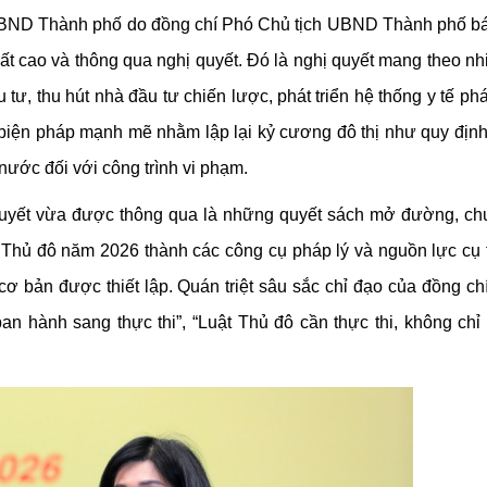
a UBND Thành phố do đồng chí Phó Chủ tịch UBND Thành phố bá
rất cao và thông qua nghị quyết. Đó là nghị quyết mang theo nh
tư, thu hút nhà đầu tư chiến lược, phát triển hệ thống y tế phát
g biện pháp mạnh mẽ nhằm lập lại kỷ cương đô thị như quy địn
nước đối với công trình vi phạm.
quyết vừa được thông qua là những quyết sách mở đường, ch
ật Thủ đô năm 2026 thành các công cụ pháp lý và nguồn lực cụ 
ơ bản được thiết lập. Quán triệt sâu sắc chỉ đạo của đồng ch
an hành sang thực thi”, “Luật Thủ đô cần thực thi, không chỉ