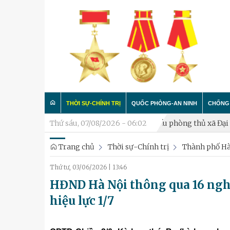
THỜI SỰ-CHÍNH TRỊ
QUỐC PHÒNG-AN NINH
CHỐNG 
hỉ hưu
Khai mạc diễn tập chiến đấu phòng thủ xã Đại Thanh
Thứ sáu, 07/08/2026 - 06:02
P
Trang chủ
Thời sự-Chính trị
Thành phố Hà
Trong nước
Công tác Đảng - Công tác C
Làm t
Thứ tư, 03/06/2026
|
13:46
Quân đội
Huấn luyện SSCĐ
Chống 
HĐND Hà Nội thông qua 16 nghị
Luận bàn
Xây dựng đơn vị
hiệu lực 1/7
Thành phố Hà Nội
Hậu cần