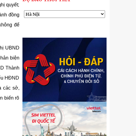
hị quyết;
hành đồng
 không để
nghị UBND
phản biện
ĐND Thành
biểu HĐND
à các sở,
n biến rõ