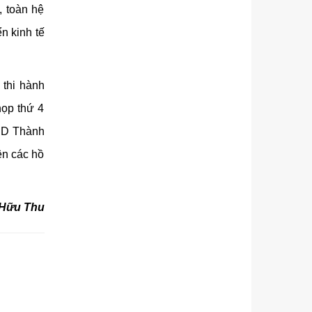
, toàn hệ
ển kinh tế
 thi hành
họp thứ 4
BND Thành
ện các hồ
Hữu Thu