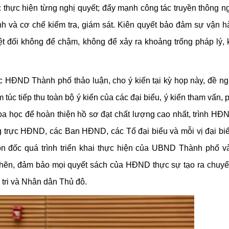
thực hiện từng nghị quyết; đẩy mạnh công tác truyền thông ng
ành và cơ chế kiểm tra, giám sát. Kiên quyết bảo đảm sự vận 
ệt đối không để chậm, không để xảy ra khoảng trống pháp lý,
ợc HĐND Thành phố thảo luận, cho ý kiến tại kỳ họp này, đề 
úc tiếp thu toàn bộ ý kiến của các đại biểu, ý kiến tham vấn, 
khoa học để hoàn thiện hồ sơ đạt chất lượng cao nhất, trình H
ờng trực HĐND, các Ban HĐND, các Tổ đại biểu và mỗi vị đại 
đôn đốc quá trình triển khai thực hiện của UBND Thành phố v
hẽn, đảm bảo mọi quyết sách của HĐND thực sự tạo ra chuyể
 tri và Nhân dân Thủ đô.