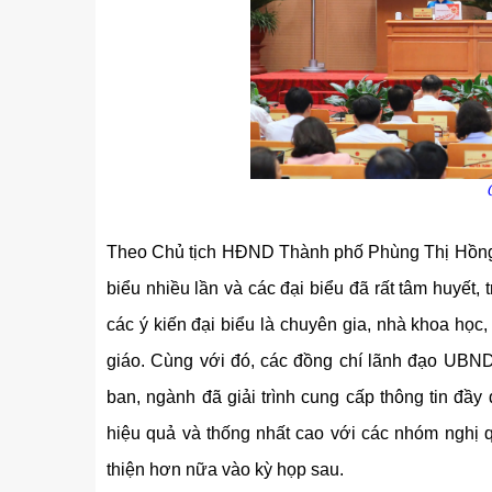
Theo Chủ tịch HĐND Thành phố Phùng Thị Hồng Hà,
biểu nhiều lần và các đại biểu đã rất tâm huyết, 
các ý kiến đại biểu là chuyên gia, nhà khoa học
giáo. Cùng với đó, các đồng chí lãnh đạo UBND
ban, ngành đã giải trình cung cấp thông tin đầy đ
u
Tiểu đoàn Thiết giáp SSCĐ cao
Bộ Tư l
hiệu quả và thống nhất cao với các nhóm nghị 
trong dịp Tết Nguyên đán
chính t
thăm, đ
thiện hơn nữa vào kỳ họp sau.