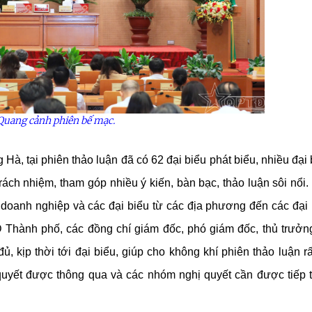
Quang cảnh phiên bế mạc.
 tại phiên thảo luận đã có 62 đại biểu phát biểu, nhiều đại 
trách nhiệm, tham góp nhiều ý kiến, bàn bạc, thảo luận sôi nổi. 
, doanh nghiệp và các đại biểu từ các địa phương đến các đại
 Thành phố, các đồng chí giám đốc, phó giám đốc, thủ trưởn
ủ, kịp thời tới đại biểu, giúp cho không khí phiên thảo luận rất
ệnh Thủ đô và các tổ chức
Hương Tết ra đảo tiền tiêu
quyết được thông qua và các nhóm nghị quyết cần được tiếp 
rị-xã hội thành phố Hà Nội
ộng viên chiến sĩ mới