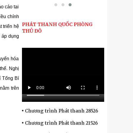
o cáo tại
iều chính
PHÁT THANH QUỐC PHÒNG
 triển hệ
THỦ ĐÔ
h áp dụng
uyển hóa
thể. Nghị
í Tổng Bí
 nằm trên
Chương trình Phát thanh 28526
Chương trình Phát thanh 21526