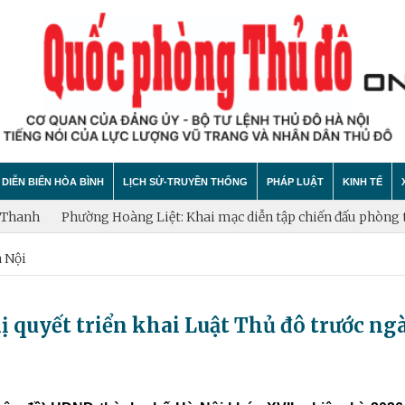
DIỄN BIẾN HÒA BÌNH
LỊCH SỬ-TRUYỀN THỐNG
PHÁP LUẬT
KINH TẾ
hường Hoàng Liệt: Khai mạc diễn tập chiến đấu phòng thủ năm 2
 Nội
hính trị
hất bại âm mưu diễn biến hòa bình
Theo Dòng Lịch Sử
Tin tức
Tin tức
"tự diễn biến", "tự chuyển hóa"
Sự Kiện
An ninh - Trật tự
Xây dựng
 quyết triển khai Luật Thủ đô trước ng
Lịch sử LLVT nhân dân Thủ đô Hà Nội
Cuộc sống quanh ta
Vấn đề và
Thông Tin Liệt Sĩ
Tìm hiểu chính sách
Hội nhập