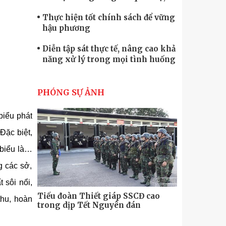
quốc phòng
Thực hiện tốt chính sách để vững
hậu phương
Diễn tập sát thực tế, nâng cao khả
năng xử lý trong mọi tình huống
Xây dựng lực lượng dân quân tự
vệ “vững mạnh, rộng khắp” ngay
PHÓNG SỰ ẢNH
từ cơ sở
Trung đoàn Pháo binh 452: Huấn
biểu phát
luyện giỏi nâng cao sức mạnh
chiến đấu
Đặc biệt,
Tiểu đoàn Thiết giáp hoàn thành
 biểu là…
tốt diễn tập chiến thuật có bắn đạn
thật
g các sở,
Nơi sinh viên rèn ý trí, luyện kỹ
 sôi nổi,
năng
Tiểu đoàn Thiết giáp SSCĐ cao
Bộ Tư lệnh
thu, hoàn
trong dịp Tết Nguyên đán
chính trị-
thăm, động