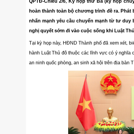
Kỹ thuật
QPTĐ-Chiều 2/6, Kỳ họp thứ Ba (kỳ họp chu
hoàn thành toàn bộ chương trình đề ra. Phá
Hậu phương quân đội
nhấn mạnh yêu cầu chuyển mạnh từ tư duy b
Giáo dục Quốc phòng và An
nghị quyết sớm đi vào cuộc sống khi Luật Thủ
Tại kỳ họp này, HĐND Thành phố đã xem xét, biểu 
hành Luật Thủ đô thuộc các lĩnh vực có ý nghĩa q
an ninh quốc phòng, an sinh xã hội trên địa bàn