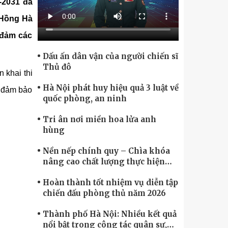
Chính phủ điện tử, Chuyển đổi số
-2031 đã
 Hồng Hà
 đảm các
Dấu ấn dân vận của người chiến sĩ
Thủ đô
 khai thi
Hà Nội phát huy hiệu quả 3 luật về
n đảm bảo
quốc phòng, an ninh
Tri ân nơi miền hoa lửa anh
hùng
Nền nếp chính quy – Chìa khóa
nâng cao chất lượng thực hiện
nhiệm vụ
Hoàn thành tốt nhiệm vụ diễn tập
chiến đấu phòng thủ năm 2026
Thành phố Hà Nội: Nhiều kết quả
nổi bật trong công tác quân sự,