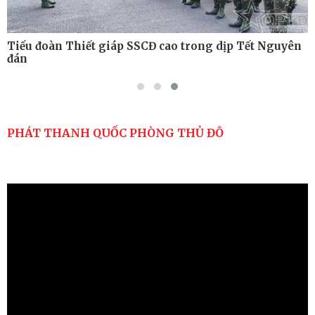
 trong dịp Tết Nguyên
Bộ Tư lệnh Thủ đô và các tổ chứ
thành phố Hà Nội thăm, động vi
PHÁT THANH QUỐC PHÒNG THỦ ĐÔ