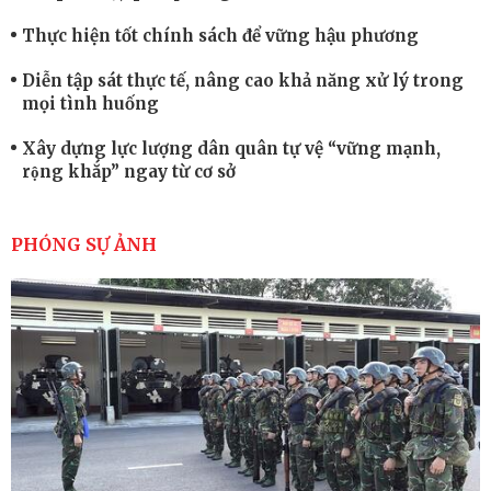
Thực hiện tốt chính sách để vững hậu phương
Diễn tập sát thực tế, nâng cao khả năng xử lý trong
mọi tình huống
Xây dựng lực lượng dân quân tự vệ “vững mạnh,
rộng khắp” ngay từ cơ sở
Trung đoàn Pháo binh 452: Huấn luyện giỏi nâng
cao sức mạnh chiến đấu
PHÓNG SỰ ẢNH
Tiểu đoàn Thiết giáp hoàn thành tốt diễn tập chiến
thuật có bắn đạn thật
Nơi sinh viên rèn ý trí, luyện kỹ năng