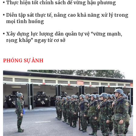
Thực hiện tốt chính sách để vững hậu phương
Diễn tập sát thực tế, nâng cao khả năng xử lý trong
mọi tình huống
Xây dựng lực lượng dân quân tự vệ “vững mạnh,
rộng khắp” ngay từ cơ sở
Trung đoàn Pháo binh 452: Huấn luyện giỏi nâng
cao sức mạnh chiến đấu
PHÓNG SỰ ẢNH
Tiểu đoàn Thiết giáp hoàn thành tốt diễn tập chiến
thuật có bắn đạn thật
Nơi sinh viên rèn ý trí, luyện kỹ năng