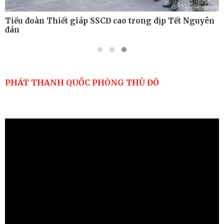
 Tết Nguyên
Bộ Tư lệnh Thủ đô và các tổ chức chính trị
thành phố Hà Nội thăm, động viên chiến s
PHÁT THANH QUỐC PHÒNG THỦ ĐÔ