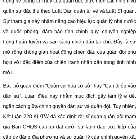
trong hệ thống chỉ huy của quân đội, thực hiện các nhiệm vụ
quân sự đặc thù theo Luật Dân quân tự vệ và Luật Sĩ quan.
Sự tham gia này nhằm nâng cao hiệu lực quản lý nhà nước
về quốc phòng, đảm bảo tính chính quy, chuyên nghiệp
trong huấn luyện và sẵn sàng chiến đấu tại chỗ. Đây là sự
mở rộng không gian hoạt động chiến đấu của quân đội phù
hợp với đặc điểm của chiến tranh nhân dân trong tình hình
mới.
Bác bỏ quan điểm “Quân sự hóa cơ sở” hay “Can thiệp vào
dân sự”. Luận điệu này nhằm mục đích gây tâm lý e dè,
ngăn cách giữa chính quyền dân sự và quân đội. Tuy nhiên,
Kết luận 228-KL/TW đã xác định rõ: sĩ quan quân đội tham
gia Ban CHQS cấp xã đặt dưới sự lãnh đạo trực tiếp của
cấp ủy đảng địa phương và sự quản lý của chính quyền xã.