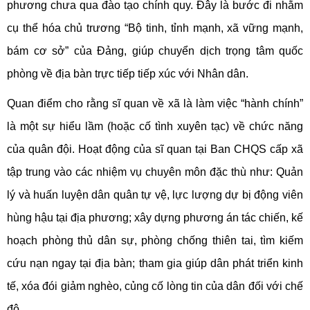
phương chưa qua đào tạo chính quy. Đây là bước đi nhằm
cụ thể hóa chủ trương “Bộ tinh, tỉnh mạnh, xã vững mạnh,
bám cơ sở” của Đảng, giúp chuyển dịch trọng tâm quốc
phòng về địa bàn trực tiếp tiếp xúc với Nhân dân.
Quan điểm cho rằng sĩ quan về xã là làm việc “hành chính”
là một sự hiểu lầm (hoặc cố tình xuyên tạc) về chức năng
của quân đội. Hoạt động của sĩ quan tại Ban CHQS cấp xã
tập trung vào các nhiệm vụ chuyên môn đặc thù như: Quản
lý và huấn luyện dân quân tự vệ, lực lượng dự bị động viên
hùng hậu tại địa phương; xây dựng phương án tác chiến, kế
hoạch phòng thủ dân sự, phòng chống thiên tai, tìm kiếm
cứu nạn ngay tại địa bàn; tham gia giúp dân phát triển kinh
tế, xóa đói giảm nghèo, củng cố lòng tin của dân đối với chế
độ.