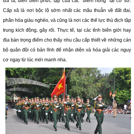
Ba là, diễn biến phức tạp của các “điểm nóng” tại cơ sở.
Cấp xã là nơi bộc lộ sớm nhất các mâu thuẫn về đất đai,
phân hóa giàu nghèo, và cũng là nơi các thế lực thù địch tập
trung kích động, gây rối. Thực tế, tại các tỉnh biên giới hay
địa bàn trọng điểm cho thấy nhu cầu cấp thiết về những cán
bộ quân đội có bản lĩnh để nhận diện và hóa giải các nguy
cơ ngay từ lúc mới manh nha.