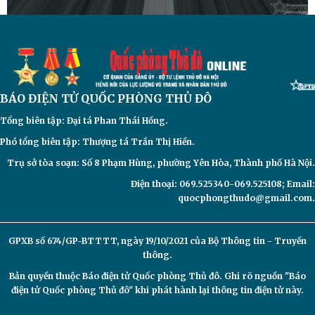
BÁO ĐIỆN TỬ
QUỐC PHÒNG THỦ ĐÔ
Tổng biên tập: Đại
tá Phan Thái Hồng.
Phó tổng biên tập: Thượng tá Trần Thị Hiền.
Trụ sở tòa soạn: Số 8 Phạm Hùng, phường Yên Hòa, Thành phố Hà Nội.
Điện thoại: 069.525340-069.525108; Email:
quocphongthudo@gmail.com.
GPXB số 674/GP-BTTTT, ngày 19/10/2021 của Bộ Thông tin - Truyền
thông.
Bản quyền thuộc Báo điện tử
Quốc phòng Thủ đô. Ghi rõ nguồn "Báo
điện tử Quốc phòng Thủ đô" khi phát hành lại thông tin điện tử này.