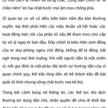
cố một cách tự nhiên và vững chắc. Lòng dân chính là “lá
chắn mềm” lợi hại nhất trước mọi âm mưu chống phá.
Sĩ quan tại cơ sở có điều kiện bám nắm địa bàn thường
xuyên, kịp thời phát hiện các mâu thuẫn xã hội hoặc các
hoạt động móc nối của phần tử xấu để tham mưu cho cấp
ủy xử lý ngay từ ban đầu. Đây chính là biểu hiện sinh động
của tư duy phòng ngừa chủ động, không để bị động, bất
ngờ trong mọi tình huống. Khi mỗi người dân là một chiến
sĩ, mỗi gia đình là một pháo đài dưới sự hướng dẫn của sĩ
quan chính quy, thế trận lòng dân sẽ trở thành trận đồ bát
quái vô hình nhưng vững chãi trước mọi kẻ thù.
Trong bối cảnh bùng nổ thông tin, các thế lực thù địch
thường lợi dụng dân chủ, nhân quyền để chia rẽ khối đại