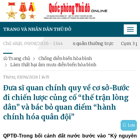
 NHÂN DÂN THỦ ĐÔ
Tog
navi
c: Thành lập Tiểu đội dân quân thường trực
Chủ nhật, 09/08/2026 - 13:44
Cụm 3 phường Đại Th
Trang chủ
Chống diễn biến hòa bình
Làm thất bại âm mưu diễn biến hòa bình
Thứ tư, 03/06/2026
|
14:35
Đưa sĩ quan chính quy về cơ sở-Bước
đi chiến lược củng cố “thế trận lòng
dân” và bác bỏ quan điểm “hành
chính hóa quân đội”
Lưu
QPTĐ-Trong bối cảnh đất nước bước vào “Kỷ nguyên