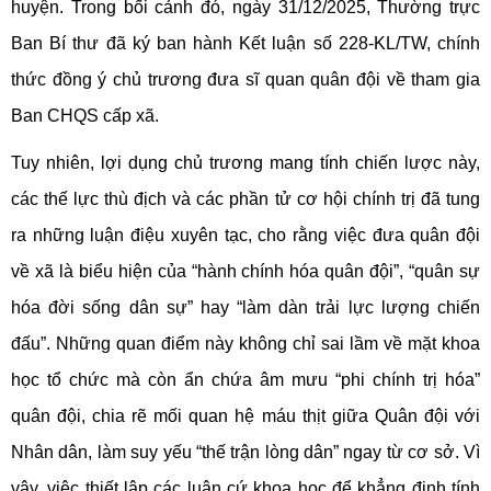
huyện. Trong bối cảnh đó, ngày 31/12/2025, Thường trực
Ban Bí thư đã ký ban hành Kết luận số 228-KL/TW, chính
thức đồng ý chủ trương đưa sĩ quan quân đội về tham gia
Ban CHQS cấp xã.
Tuy nhiên, lợi dụng chủ trương mang tính chiến lược này,
các thế lực thù địch và các phần tử cơ hội chính trị đã tung
ra những luận điệu xuyên tạc, cho rằng việc đưa quân đội
về xã là biểu hiện của “hành chính hóa quân đội”, “quân sự
hóa đời sống dân sự” hay “làm dàn trải lực lượng chiến
đấu”. Những quan điểm này không chỉ sai lầm về mặt khoa
học tổ chức mà còn ẩn chứa âm mưu “phi chính trị hóa”
quân đội, chia rẽ mối quan hệ máu thịt giữa Quân đội với
Nhân dân, làm suy yếu “thế trận lòng dân” ngay từ cơ sở. Vì
vậy, việc thiết lập các luận cứ khoa học để khẳng định tính