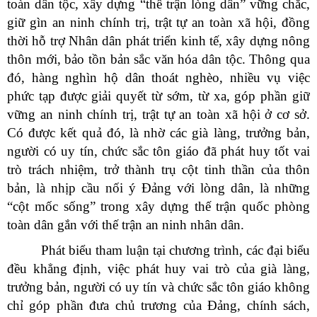
toàn dân tộc, xây dựng “thế trận lòng dân” vững chắc,
giữ gìn an ninh chính trị, trật tự an toàn xã hội, đồng
thời hỗ trợ Nhân dân phát triển kinh tế, xây dựng nông
thôn mới, bảo tồn bản sắc văn hóa dân tộc. Thông qua
đó, hàng nghìn hộ dân thoát nghèo, nhiều vụ việc
phức tạp được giải quyết từ sớm, từ xa, góp phần giữ
vững an ninh chính trị, trật tự an toàn xã hội ở cơ sở.
Có được kết quả đó, là nhờ các già làng, trưởng bản,
người có uy tín, chức sắc tôn giáo đã phát huy tốt vai
trò trách nhiệm, trở thành trụ cột tinh thần của thôn
bản, là nhịp cầu nối ý Đảng với lòng dân, là những
“cột mốc sống” trong xây dựng thế trận quốc phòng
toàn dân gắn với thế trận an ninh nhân dân.
Phát biểu tham luận tại chương trình, các đại biểu
đều khẳng định, việc phát huy vai trò của già làng,
trưởng bản, người có uy tín và chức sắc tôn giáo không
chỉ góp phần đưa chủ trương của Đảng, chính sách,