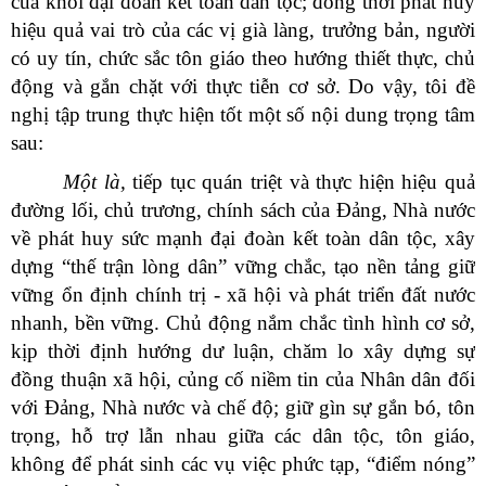
của khối đại đoàn kết toàn dân tộc; đồng thời phát huy
hiệu quả vai trò của các vị già làng, trưởng bản, người
có uy tín, chức sắc tôn giáo theo hướng thiết thực, chủ
động và gắn chặt với thực tiễn cơ sở. Do vậy, tôi đề
nghị tập trung thực hiện tốt một số nội dung trọng tâm
sau:
Một là,
tiếp tục quán triệt và thực hiện hiệu quả
đường lối, chủ trương, chính sách của Đảng, Nhà nước
về phát huy sức mạnh đại đoàn kết toàn dân tộc, xây
dựng “thế trận lòng dân” vững chắc, tạo nền tảng giữ
vững ổn định chính trị - xã hội và phát triển đất nước
nhanh, bền vững. Chủ động nắm chắc tình hình cơ sở,
kịp thời định hướng dư luận, chăm lo xây dựng sự
đồng thuận xã hội, củng cố niềm tin của Nhân dân đối
với Đảng, Nhà nước và chế độ; giữ gìn sự gắn bó, tôn
trọng, hỗ trợ lẫn nhau giữa các dân tộc, tôn giáo,
không để phát sinh các vụ việc phức tạp, “điểm nóng”