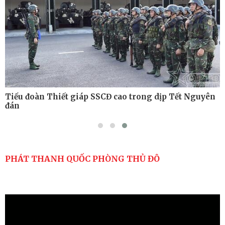
Nơi sinh viên rèn ý trí, luyện kỹ năng
Tiểu đoàn Thiết giáp SSCĐ cao trong dịp Tết Nguyên
đán
PHÁT THANH QUỐC PHÒNG THỦ ĐÔ