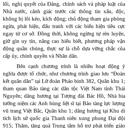
lối, nghị quyết của Đảng, chính sách và pháp luật của
Nhà nước, cảnh giác trước các thông tin xấu, độc,
không bị lôi kéo, kích động; chủ động tham gia phòng
ngừa, phát hiện, đấu tranh với các biểu hiện tiêu cực
ngay từ cơ sở. Đồng thời, không ngừng tự rèn luyện,
giữ gìn uy tín, nâng cao hiểu biết, phương pháp vận
động quần chúng, thực sự là chỗ dựa vững chắc của
cấp ủy, chính quyền và Nhân dân.
Bên cạnh chương trình là nhiều hoạt động ý
nghĩa được tổ chức, như chương trình giao lưu “Đoàn
kết quân dân” tại Lữ đoàn Pháo binh 382, Quân khu 1;
tham quan Bảo tàng các dân tộc Việt Nam tỉnh Thái
Nguyên; dâng hương tại Tượng đài Bác Hồ, Nhà bia
tưởng niệm các Anh hùng liệt sĩ tại Bảo tàng lực lượng
vũ trang Việt Bắc, Quân khu 1; dâng hương tại Khu di
tích lịch sử quốc gia Thanh niên xung phong Đại đội
915; Thăm, tặng quà Trung tâm hỗ trợ phát triển giáo