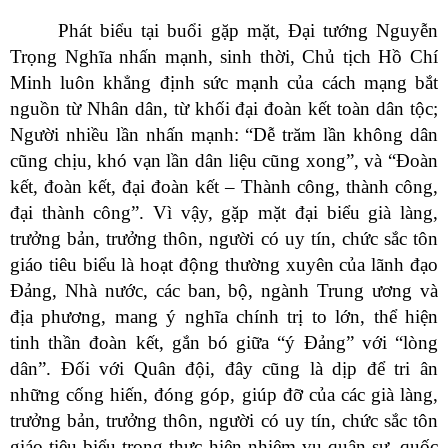
Phát biểu tại buổi gặp mặt, Đại tướng Nguyễn
Trọng Nghĩa nhấn mạnh, sinh thời, Chủ tịch Hồ Chí
Minh luôn khẳng định sức mạnh của cách mạng bắt
nguồn từ Nhân dân, từ khối đại đoàn kết toàn dân tộc;
Người nhiều lần nhấn mạnh: “Dễ trăm lần không dân
cũng chịu, khó vạn lần dân liệu cũng xong”, và “Đoàn
kết, đoàn kết, đại đoàn kết – Thành công, thành công,
đại thành công”. Vì vậy, gặp mặt đại biểu già làng,
trưởng bản, trưởng thôn, người có uy tín, chức sắc tôn
giáo tiêu biểu là hoạt động thường xuyên của lãnh đạo
Đảng, Nhà nước, các ban, bộ, ngành Trung ương và
địa phương, mang ý nghĩa chính trị to lớn, thể hiện
tinh thần đoàn kết, gắn bó giữa “ý Đảng” với “lòng
dân”. Đối với Quân đội, đây cũng là dịp để tri ân
những cống hiến, đóng góp, giúp đỡ của các già làng,
trưởng bản, trưởng thôn, người có uy tín, chức sắc tôn
giáo tiêu biểu trong thực hiện nhiệm vụ quân sự, quốc