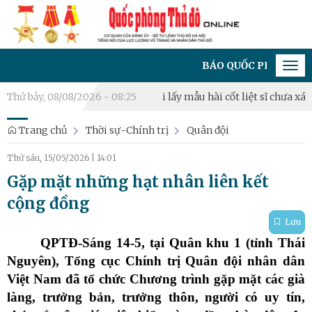
BÁO QUỐC PHÒNG THỦ ĐÔ - CƠ QUAN CỦ
Tog
navi
m 2026
Thứ bảy, 08/08/2026 - 08:25
Triển khai lấy mẫu hài cốt liệt sĩ chưa xác định thông ti
Trang chủ
Thời sự-Chính trị
Quân đội
Thứ sáu, 15/05/2026
|
14:01
Gặp mặt những hạt nhân liên kết
cộng đồng
Lưu
QPTĐ-Sáng 14-5, tại Quân khu 1 (tỉnh Thái
Nguyên), Tổng cục Chính trị Quân đội nhân dân
Việt Nam đã tổ chức Chương trình gặp mặt các già
làng, trưởng bản, trưởng thôn, người có uy tín,