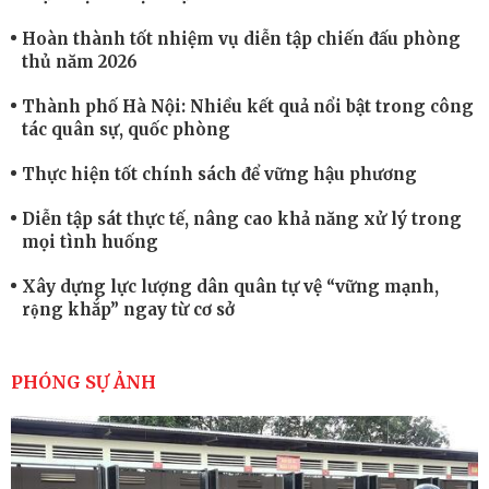
Hoàn thành tốt nhiệm vụ diễn tập chiến đấu phòng
thủ năm 2026
Thành phố Hà Nội: Nhiều kết quả nổi bật trong công
tác quân sự, quốc phòng
Thực hiện tốt chính sách để vững hậu phương
Diễn tập sát thực tế, nâng cao khả năng xử lý trong
mọi tình huống
Xây dựng lực lượng dân quân tự vệ “vững mạnh,
rộng khắp” ngay từ cơ sở
Trung đoàn Pháo binh 452: Huấn luyện giỏi nâng
cao sức mạnh chiến đấu
PHÓNG SỰ ẢNH
Tiểu đoàn Thiết giáp hoàn thành tốt diễn tập chiến
thuật có bắn đạn thật