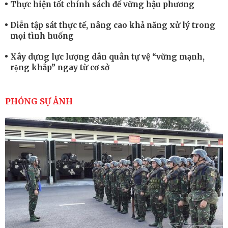
Thực hiện tốt chính sách để vững hậu phương
Diễn tập sát thực tế, nâng cao khả năng xử lý trong
mọi tình huống
Xây dựng lực lượng dân quân tự vệ “vững mạnh,
rộng khắp” ngay từ cơ sở
Trung đoàn Pháo binh 452: Huấn luyện giỏi nâng
cao sức mạnh chiến đấu
PHÓNG SỰ ẢNH
Tiểu đoàn Thiết giáp hoàn thành tốt diễn tập chiến
thuật có bắn đạn thật
Nơi sinh viên rèn ý trí, luyện kỹ năng