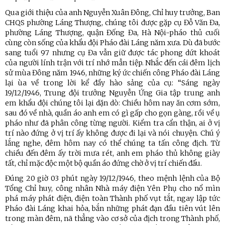
Qua giới thiệu của anh Nguyễn Xuân Đông, Chỉ huy trưởng, Ban
CHQS phường Láng Thượng, chúng tôi được gặp cụ Đỗ Văn Đa,
phường Láng Thượng, quận Đống Đa, Hà Nội-pháo thủ cuối
cùng còn sống của khẩu đội Pháo đài Láng năm xưa. Dù đã bước
sang tuổi 97 nhưng cụ Đa vẫn giữ được tác phong dứt khoát
của người lính trận với trí nhớ mẫn tiệp. Nhắc đến cái đêm lịch
sử mùa Đông năm 1946, những ký ức chiến công Pháo đài Láng
lại ùa về trong lời kể đầy hào sảng của cụ: “Sáng ngày
19/12/1946, Trung đội trưởng Nguyễn Ứng Gia tập trung anh
em khẩu đội chúng tôi lại dặn dò: Chiều hôm nay ăn cơm sớm,
sau đó về nhà, quần áo anh em có gì gấp cho gọn gàng, rồi về ụ
pháo như đã phân công từng người. Kiểm tra cẩn thận, ai ở vị
trí nào đứng ở vị trí ấy không được đi lại và nói chuyện. Chú ý
lắng nghe, đêm hôm nay có thể chúng ta tấn công địch. Từ
chiều đến đêm ấy trời mưa rét, anh em pháo thủ không giày
tất, chỉ mặc độc một bộ quần áo đứng chờ ở vị trí chiến đấu.
Đúng 20 giờ 03 phút ngày 19/12/1946, theo mệnh lệnh của Bộ
Tổng Chỉ huy, công nhân Nhà máy điện Yên Phụ cho nổ mìn
phá máy phát điện, điện toàn Thành phố vụt tắt, ngay lập tức
Pháo đài Láng khai hỏa, bắn những phát đạn đầu tiên vút lên
trong màn đêm, nã thẳng vào cơ sở của địch trong Thành phố,