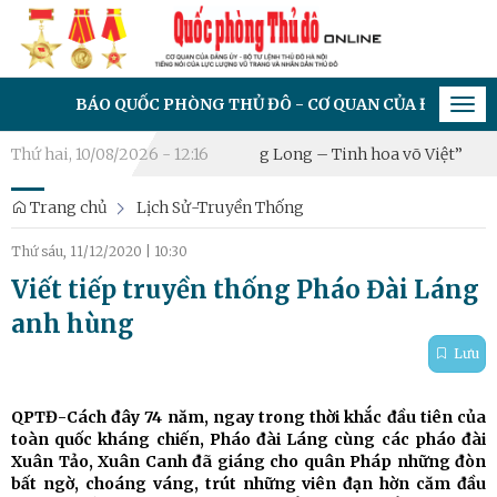
BÁO QUỐC PHÒNG THỦ ĐÔ - CƠ QUAN CỦA ĐẢNG ỦY - BỘ TƯ
Tog
navi
 Hà Nội 2026: “Hào khí Thăng Long – Tinh hoa võ Việt”
Thứ hai, 10/08/2026 - 12:16
Xã Hạ 
Trang chủ
Lịch Sử-Truyền Thống
Thứ sáu, 11/12/2020
|
10:30
Viết tiếp truyền thống Pháo Đài Láng
anh hùng
Lưu
QPTĐ-Cách đây 74 năm, ngay trong thời khắc đầu tiên của
toàn quốc kháng chiến, Pháo đài Láng cùng các pháo đài
Xuân Tảo, Xuân Canh đã giáng cho quân Pháp những đòn
bất ngờ, choáng váng, trút những viên đạn hờn căm đầu