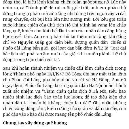
đồng thời là hiệu lệnh kháng chiến toàn quốc bùng nổ. Lúc này
nhìn ra, cả Thành phố đỏ rực một góc trời, anh em pháo thủ
đứng trong ụ pháo mà cứ tưởng như đứng trên ngọn cây vì đất
rung chuyển, cát bụi bắn lên như sương mù. Lời kêu gọi toàn
quốc kháng chiến của Chủ tịch Hồ Chí Minh lại vang lên khắp
làng quê, khiến cho khí thế đấu tranh của nhân dân càng hừng
hực quyết tâm. Anh em pháo thủ lại thêm nức lòng, khi đồng
chí Võ Nguyên Giáp gọi điện biểu dương quân dân, chiến sĩ
Pháo đài Láng bắn giỏi, gọi loạt đạn bắn đêm 19/12 là “loạt đại
bác lịch sử”, phá tan âm mưu của giặc khi muốn giành thế chủ
động trong trận chiến với ta”.
Sau khi hoàn thành nhiệm vụ chiến đấu kìm chân địch trong
lòng Thành phố, ngày 10/1/1947, Bộ Tổng Chỉ huy mặt trận lệnh
cho Pháo đài Láng phá hủy pháo và rút về Hà Đông. Sau 60
ngày đêm, Pháo đài Láng đã cùng quân dân Hà Nội hoàn thành
xuất sắc nhiệm vụ “Giam chân quân địch ở Hà Nội, tiêu hao
nhiều sinh lực địch, bảo toàn lực lượng để tạo điều kiện cho
nhân dân ta chuẩn bị kháng chiến lâu dài”. Ghi nhận những
chiến công dũng cảm, kiên cường của quân và dân nơi đây, con
phố dẫn vào Pháo đài được mang tên phố Pháo đài Láng.
Chung tay xây dựng quê hương