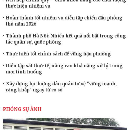
thực hiện nhiệm vụ
Hoàn thành tốt nhiệm vụ diễn tập chiến đấu phòng
thủ năm 2026
Thành phố Hà Nội: Nhiều kết quả nổi bật trong công
tác quân sự, quốc phòng
Thực hiện tốt chính sách để vững hậu phương
Diễn tập sát thực tế, nâng cao khả năng xử lý trong
mọi tình huống
Xây dựng lực lượng dân quân tự vệ “vững mạnh,
rộng khắp” ngay từ cơ sở
Trung đoàn Pháo binh 452: Huấn luyện giỏi nâng
cao sức mạnh chiến đấu
PHÓNG SỰ ẢNH
Tiểu đoàn Thiết giáp hoàn thành tốt diễn tập chiến
thuật có bắn đạn thật