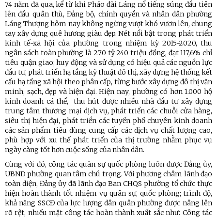
74 năm đã qua, kể từ khi Pháo đài Láng nổ tiếng súng đầu tiên
lên đầu quân thù, Đảng bộ, chính quyền và nhân dân phường
Láng Thượng hôm nay không ngừng vượt khó vươn lên, chung
tay xây dựng quê hương giàu đẹp. Nét nổi bật trong phát triển
kinh tế-xã hội của phường trong nhiệm kỳ 2015-2020, thu
ngân sách toàn phường là 270 tỷ 240 triệu đồng, đạt 117,6% chỉ
tiêu quận giao; huy động và sử dụng có hiệu quả các nguồn lực
đầu tư, phát triển hạ tầng kỹ thuật đô thị, xây dựng hệ thống kết
cấu hạ tầng xã hội theo phân cấp, từng bước xây dựng đô thị văn
minh, sạch, đẹp và hiện đại. Hiện nay, phường có hơn 1.000 hộ
kinh doanh cá thể, thu hút được nhiều nhà đầu tư xây dựng
trung tâm thương mại dịch vụ, phát triển các chuỗi cửa hàng,
siêu thị hiện đại, phát triển các tuyến phố chuyên kinh doanh
các sản phẩm tiêu dùng cung cấp các dịch vụ chất lượng cao,
phù hợp với xu thế phát triển của thị trường nhằm phục vụ
ngày càng tốt hơn cuộc sống của nhân dân.
Cùng với đó, công tác quân sự quốc phòng luôn được Đảng ủy,
UBND phường quan tâm chú trọng. Với phương châm lãnh đạo
toàn diện, Đảng ủy đã lãnh đạo Ban CHQS phường tổ chức thực
hiện hoàn thành tốt nhiệm vụ quân sự, quốc phòng; trình độ,
khả năng SSCĐ của lực lượng dân quân phường được nâng lên
rõ rệt, nhiều mặt công tác hoàn thành xuất sắc như: Công tác