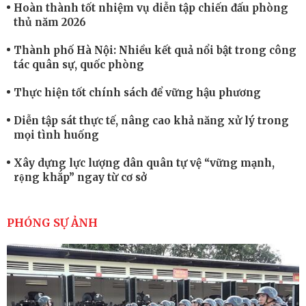
Hoàn thành tốt nhiệm vụ diễn tập chiến đấu phòng
thủ năm 2026
Thành phố Hà Nội: Nhiều kết quả nổi bật trong công
tác quân sự, quốc phòng
Thực hiện tốt chính sách để vững hậu phương
Diễn tập sát thực tế, nâng cao khả năng xử lý trong
mọi tình huống
Xây dựng lực lượng dân quân tự vệ “vững mạnh,
rộng khắp” ngay từ cơ sở
Trung đoàn Pháo binh 452: Huấn luyện giỏi nâng
cao sức mạnh chiến đấu
PHÓNG SỰ ẢNH
Tiểu đoàn Thiết giáp hoàn thành tốt diễn tập chiến
thuật có bắn đạn thật
Nơi sinh viên rèn ý trí, luyện kỹ năng