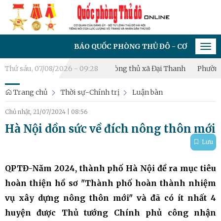
BÁO QUỐC PHÒNG THỦ ĐÔ - CƠ QUAN CỦA ĐẢNG Ủ
Tog
navi
 mạc diễn tập chiến đấu phòng thủ xã Đại Thanh
Thứ sáu, 07/08/2026 - 09:28
Phường Hoàng 
Trang chủ
Thời sự-Chính trị
Luận bàn
Chủ nhật, 21/07/2024
|
08:56
Hà Nội dồn sức về đích nông thôn mới
Lưu
QPTĐ-Năm 2024, thành phố Hà Nội đề ra mục tiêu
hoàn thiện hồ sơ "Thành phố hoàn thành nhiệm
vụ xây dựng nông thôn mới" và đã có ít nhất 4
huyện được Thủ tướng Chính phủ công nhận