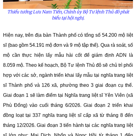
Thiếu tướng Lưu Nam Tiến, Chính
ủy
Bộ Tư lệnh Thủ đô phát
biểu tại hội nghị.
Hiện nay, trên địa bàn Thành phố có tổng số 54.200 mộ liệt
sĩ (bao gồm 54.191 mộ đơn và 9 mộ tập thể). Qua rà soát, số
mộ cần thực hiện lấy mẫu hài cốt để giám định ADN là
8.059 mộ. Theo kế hoạch, Bộ Tư lệnh Thủ đô sẽ chủ trì phối
hợp với các sở, ngành triển khai lấy mẫu tại nghĩa trang liệt
sĩ Thành phố và 126 xã, phường theo 3 giai đoạn cụ thể.
Giai đoạn 1 sẽ làm điểm tại Nghĩa trang liệt sĩ Yên Viên (xã
Phù Đổng) vào cuối tháng 6/2026. Giai đoạn 2 triển khai
đồng loạt tại 337 nghĩa trang liệt sĩ cấp xã từ tháng 8 đến
tháng 12/2026. Giai đoạn 3 tiến hành tại các nghĩa trang liệt
sĩ lớn như: Mai Dịch, Nhổn và Ngọc Hồi từ tháng 1 đến