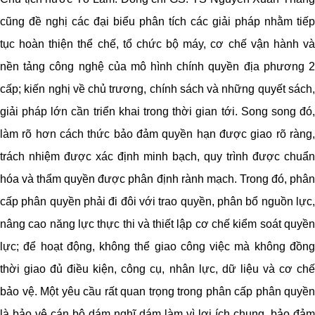
cũng đề nghị các đại biểu phân tích các giải pháp nhằm tiếp
tục hoàn thiện thể chế, tổ chức bộ máy, cơ chế vận hành và
nền tảng công nghệ của mô hình chính quyền địa phương 2
cấp; kiến nghị về chủ trương, chính sách và những quyết sách,
giải pháp lớn cần triển khai trong thời gian tới. Song song đó,
làm rõ hơn cách thức bảo đảm quyền hạn được giao rõ ràng,
trách nhiệm được xác định minh bạch, quy trình được chuẩn
hóa và thẩm quyền được phân định rành mạch. Trong đó, phân
cấp phân quyền phải đi đôi với trao quyền, phân bổ nguồn lực,
nâng cao năng lực thực thi và thiết lập cơ chế kiểm soát quyền
lực; để hoạt động, không thể giao công việc mà không đồng
thời giao đủ điều kiện, công cụ, nhân lực, dữ liệu và cơ chế
bảo vệ. Một yêu cầu rất quan trọng trong phân cấp phân quyền
là bảo vệ cán bộ dám nghĩ dám làm vì lợi ích chung, bảo đảm