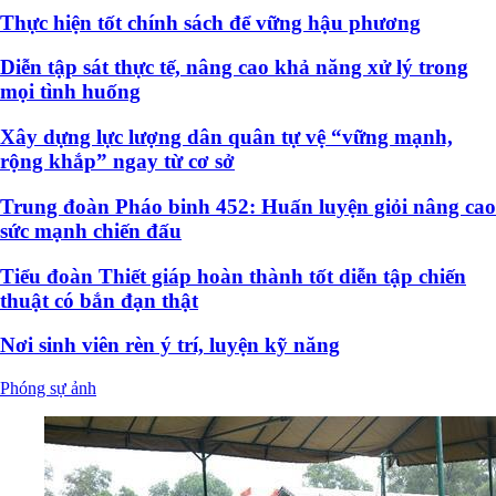
Thực hiện tốt chính sách để vững hậu phương
Diễn tập sát thực tế, nâng cao khả năng xử lý trong
mọi tình huống
Xây dựng lực lượng dân quân tự vệ “vững mạnh,
rộng khắp” ngay từ cơ sở
Trung đoàn Pháo binh 452: Huấn luyện giỏi nâng cao
sức mạnh chiến đấu
Tiểu đoàn Thiết giáp hoàn thành tốt diễn tập chiến
thuật có bắn đạn thật
Nơi sinh viên rèn ý trí, luyện kỹ năng
Phóng sự ảnh