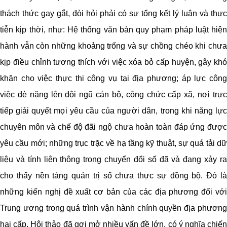
thách thức gay gắt, đòi hỏi phải có sự tổng kết lý luận và thực
tiễn kịp thời, như: Hệ thống văn bản quy phạm pháp luật hiện
hành vẫn còn những khoảng trống và sự chồng chéo khi chưa
kịp điều chỉnh tương thích với việc xóa bỏ cấp huyện, gây khó
khăn cho việc thực thi công vụ tại địa phương; áp lực công
việc đè nặng lên đội ngũ cán bộ, công chức cấp xã, nơi trực
tiếp giải quyết mọi yêu cầu của người dân, trong khi năng lực
chuyên môn và chế độ đãi ngộ chưa hoàn toàn đáp ứng được
yêu cầu mới; những trục trặc về hạ tầng kỹ thuật, sự quá tải dữ
liệu và tính liên thông trong chuyển đổi số đã và đang xảy ra
cho thấy nền tảng quản trị số chưa thực sự đồng bộ. Đó là
những kiến nghị đề xuất cơ bản của các địa phương đối với
Trung ương trong quá trình vận hành chính quyền địa phương
hai cấp. Hội thảo đã gợi mở nhiều vấn đề lớn, có ý nghĩa chiến