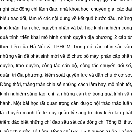
nghị các đồng chí lãnh đạo, nhà khoa học, chuyên gia, các đại
biểu trao đổi, làm rõ các nội dung về kết quả bước đầu, những
khó khăn, hạn chế, nguyên nhân và bài học kinh nghiệm trong
quá trình triển khai mô hình chính quyền địa phương 2 cấp từ
thực tiễn của Hà Nội và TPHCM. Trong đó, cần nhìn sâu vào
những vấn đề phát sinh mới về tổ chức bộ máy, phân cấp phân
quyền, trao quyền, công tác cán bộ, công tác chuyển đổi số,
quản trị địa phương, kiểm soát quyền lực và dân chủ ở cơ sở.
Đồng thời, thẳng thắn chia sẻ những cách làm hay, mô hình tốt,
kinh nghiệm sáng tạo, chỉ ra những cản trở trong quá trình vận
hành. Một bài học rất quan trọng cần được hội thảo thảo luận
là chuyển mạnh từ tư duy quản lý sang tư duy kiến tạo phát
triển; đặc biệt những chỉ đạo sâu sát của đồng chí Tổng Bí thư,
Chủ tịch nước Tô Lâm. Đồng chí GS. TS Nguyễn Xuân Thắng