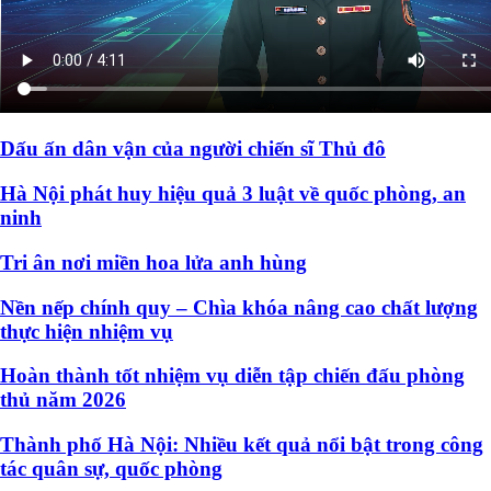
Dấu ấn dân vận của người chiến sĩ Thủ đô
Hà Nội phát huy hiệu quả 3 luật về quốc phòng, an
ninh
Tri ân nơi miền hoa lửa anh hùng
Nền nếp chính quy – Chìa khóa nâng cao chất lượng
thực hiện nhiệm vụ
Hoàn thành tốt nhiệm vụ diễn tập chiến đấu phòng
thủ năm 2026
Thành phố Hà Nội: Nhiều kết quả nổi bật trong công
tác quân sự, quốc phòng