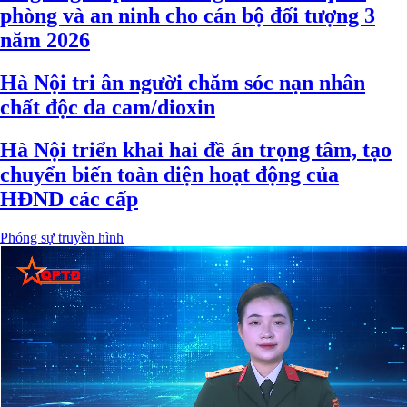
phòng và an ninh cho cán bộ đối tượng 3
năm 2026
Hà Nội tri ân người chăm sóc nạn nhân
chất độc da cam/dioxin
Hà Nội triển khai hai đề án trọng tâm, tạo
chuyển biến toàn diện hoạt động của
HĐND các cấp
Phóng sự truyền hình