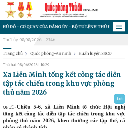
QUAN CỦA ĐẢNG ỦY - BỘ TƯ LỆNH THỦ ĐÔ HÀ NỘI, TIẾNG NÓ
Tog
navi
Thứ bảy, 08/08/2026 - 23:46
Trang chủ
Quốc phòng-An ninh
Huấn luyện SSCĐ
Thứ hai, 08/06/2026
|
10:29
Xã Liên Minh tổng kết công tác diễn
tập tác chiến trong khu vực phòng
thủ năm 2026
Lưu
Chiều
5
-
6
, xã
Liên Minh
tổ chức Hội nghị
QPTĐ-
tổng kết công tác diễn tập tác chiến trong khu vực
phòng thủ năm 2026, khen thưởng các tập thể, cá
nhân có thành tích.