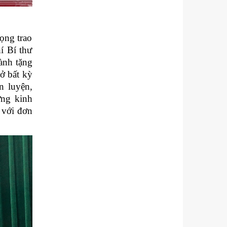
ọng trao
í Bí thư
ành tặng
ở bất kỳ
n luyện,
ững kinh
i với đơn