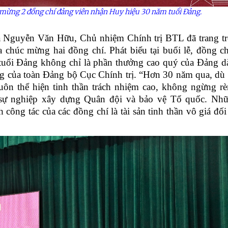
 mừng 2 đồng chí đảng viên nhận Huy hiệu 30 năm tuổi Đảng.
Nguyễn Văn Hữu, Chủ nhiệm Chính trị BTL đã trang tr
chúc mừng hai đồng chí. Phát biểu tại buổi lễ, đồng ch
uổi Đảng không chỉ là phần thưởng cao quý của Đảng d
ng của toàn Đảng bộ Cục Chính trị. “Hơn 30 năm qua, dù 
uôn thể hiện tinh thần trách nhiệm cao, không ngừng rè
ho sự nghiệp xây dựng Quân đội và bảo vệ Tổ quốc. Nh
 công tác của các đồng chí là tài sản tinh thần vô giá đố