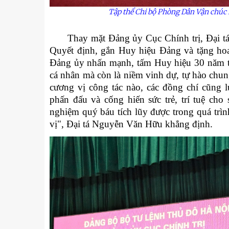
Tập thể Chi bộ Phòng Dân Vận chúc
Thay mặt Đảng ủy Cục Chính trị, Đại tá 
Quyết định, gắn Huy hiệu Đảng và tặng hoa 
Đảng ủy nhấn mạnh, tấm Huy hiệu 30 năm t
cá nhân mà còn là niềm vinh dự, tự hào chu
cương vị công tác nào, các đồng chí cũng l
phấn đấu và cống hiến sức trẻ, trí tuệ c
nghiệm quý báu tích lũy được trong quá trình
vị", Đại tá Nguyễn Văn Hữu khẳng định.