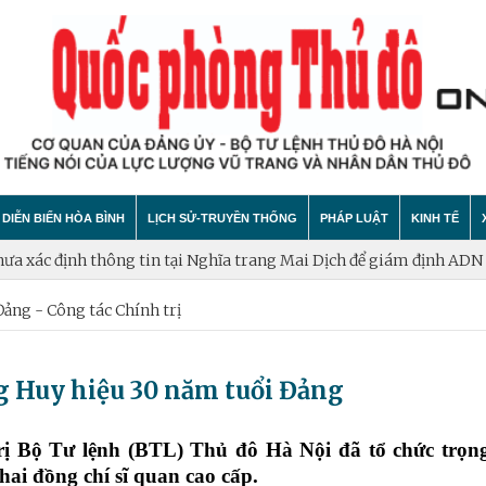
DIỄN BIẾN HÒA BÌNH
LỊCH SỬ-TRUYỀN THỐNG
PHÁP LUẬT
KINH TẾ
n tại Nghĩa trang Mai Dịch để giám định ADN
Hà Nội phấn đấu hoàn
Đảng - Công tác Chính trị
hính trị
hất bại âm mưu diễn biến hòa bình
Theo Dòng Lịch Sử
Tin tức
Tin tức
"tự diễn biến", "tự chuyển hóa"
Sự Kiện
An ninh - Trật tự
Xây dựng
ng Huy hiệu 30 năm tuổi Đảng
Lịch sử LLVT nhân dân Thủ đô Hà Nội
Cuộc sống quanh ta
Vấn đề và
Thông Tin Liệt Sĩ
Tìm hiểu chính sách
Hội nhập
ị Bộ Tư lệnh (BTL) Thủ đô Hà Nội đã tổ chức trọng
ai đồng chí sĩ quan cao cấp.