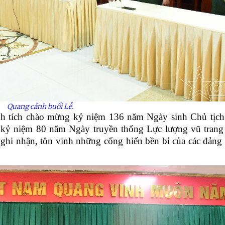
Quang cảnh buổi Lễ.
ành tích chào mừng kỷ niệm 136 năm Ngày sinh Chủ tịc
i kỷ niệm 80 năm Ngày truyền thống Lực lượng vũ tran
ghi nhận, tôn vinh những cống hiến bền bỉ của các đảng 
ệnh Thủ đô và các tổ chức
Hương Tết ra đảo tiền tiêu
rị-xã hội thành phố Hà Nội
ộng viên chiến sĩ mới