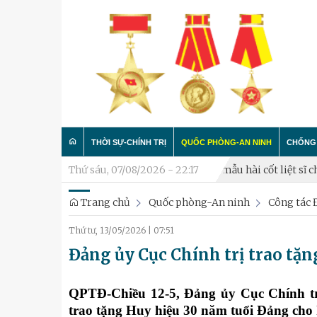
THỜI SỰ-CHÍNH TRỊ
QUỐC PHÒNG-AN NINH
CHỐNG 
m 2026
Triển khai lấy mẫu hài cốt liệt sĩ chưa xác định thông ti
Thứ sáu, 07/08/2026 - 22:17
Trang chủ
Quốc phòng-An ninh
Công tác 
Trong nước
Công tác Đảng - Công tác C
Làm t
Thứ tư, 13/05/2026
|
07:51
Quân đội
Huấn luyện SSCĐ
Chống 
Đảng ủy Cục Chính trị trao tặ
Luận bàn
Xây dựng đơn vị
Thành phố Hà Nội
Hậu cần
QPTĐ-Chiều 12-5, Đảng ủy Cục Chính tr
trao tặng Huy hiệu 30 năm tuổi Đảng cho h