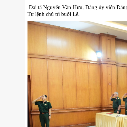
Kỹ thuật
Đại tá Nguyễn Văn Hữu, Đảng ủy viên Đảng 
Hậu phương quân đội
Tư lệnh chủ trì buổi Lễ.
Giáo dục Quốc phòng và An