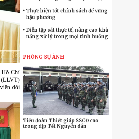
quốc phòng
Thực hiện tốt chính sách để vững
hậu phương
Diễn tập sát thực tế, nâng cao khả
năng xử lý trong mọi tình huống
Xây dựng lực lượng dân quân tự
vệ “vững mạnh, rộng khắp” ngay
PHÓNG SỰ ẢNH
từ cơ sở
Trung đoàn Pháo binh 452: Huấn
h Hồ Chí
luyện giỏi nâng cao sức mạnh
g (LLVT)
chiến đấu
viên đối
Tiểu đoàn Thiết giáp hoàn thành
tốt diễn tập chiến thuật có bắn đạn
thật
Nơi sinh viên rèn ý trí, luyện kỹ
năng
Tiểu đoàn Thiết giáp SSCĐ cao
Bộ Tư lệnh
trong dịp Tết Nguyên đán
chính trị-
thăm, động