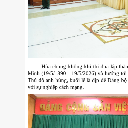
Hòa chung không khí thi đua lập th
Minh (19/5/1890 - 19/5/2026) và hướng tớ
Thủ đô anh hùng, buổi lễ là dịp để Đảng bộ 
với sự nghiệp cách mạng.
u
Tiểu đoàn Thiết giáp SSCĐ cao
Bộ Tư l
trong dịp Tết Nguyên đán
chính t
thăm, đ