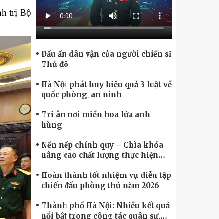
Chính phủ điện tử, Chuyển đổi số
h trị Bộ
Dấu ấn dân vận của người chiến sĩ
Thủ đô
Hà Nội phát huy hiệu quả 3 luật về
quốc phòng, an ninh
Tri ân nơi miền hoa lửa anh
hùng
Nền nếp chính quy – Chìa khóa
nâng cao chất lượng thực hiện
nhiệm vụ
Hoàn thành tốt nhiệm vụ diễn tập
chiến đấu phòng thủ năm 2026
Thành phố Hà Nội: Nhiều kết quả
nổi bật trong công tác quân sự,