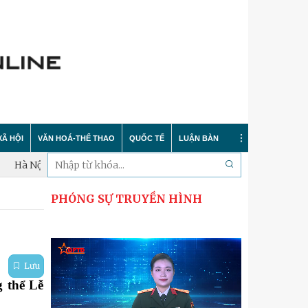
XÃ HỘI
VĂN HOÁ-THỂ THAO
QUỐC TẾ
LUẬN BÀN
 thành lấy mẫu xác định danh tính hài cốt liệt sĩ trong tháng 10
PHÓNG SỰ TRUYỀN HÌNH
Tin tức
Trong nước
Sự kiện
 nông thôn mới
Y tế
Quốc tế
Bình luận quốc tế
 dư luận
Giáo dục
Hà Nội thanh lịch
Bảo vệ chủ quyền biển đảo
Lưu
Cải cách hành chính
Nét đẹp Người chiến sỹ Thủ đô
Khoa học quân sự nước ngoài
 thể Lễ