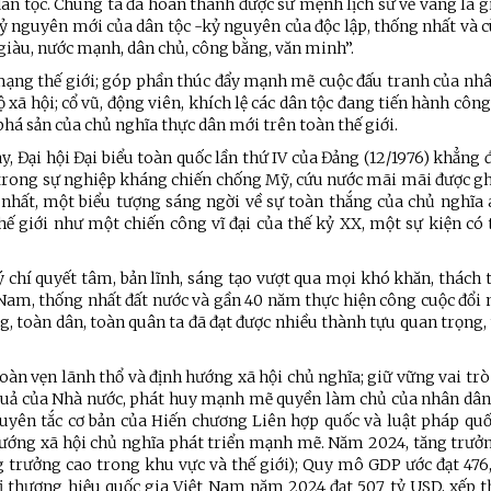
n tộc. Chúng ta đã hoàn thành được sứ mệnh lịch sử vẻ vang là g
ỷ nguyên mới của dân tộc -kỷ nguyên của độc lập, thống nhất và 
giàu, nước mạnh, dân chủ, công bằng, văn minh”.
 mạng thế giới; góp phần thúc đẩy mạnh mẽ cuộc đấu tranh của nh
ộ xã hội; cổ vũ, động viên, khích lệ các dân tộc đang tiến hành công
phá sản của chủ nghĩa thực dân mới trên toàn thế giới.
ày, Đại hội Đại biểu toàn quốc lần thứ IV của Đảng (12/1976) khẳng
 trong sự nghiệp kháng chiến chống Mỹ, cứu nước mãi mãi được gh
 nhất, một biểu tượng sáng ngời về sự toàn thắng của chủ nghĩa
thế giới như một chiến công vĩ đại của thế kỷ XX, một sự kiện c
ý chí quyết tâm, bản lĩnh, sáng tạo vượt qua mọi khó khăn, thách
 Nam, thống nhất đất nước và gần 40 năm thực hiện công cuộc đổi
ng, toàn dân, toàn quân ta đã đạt được nhiều thành tựu quan trọng,
oàn vẹn lãnh thổ và định hướng xã hội chủ nghĩa; giữ vững vai trò
 quả của Nhà nước, phát huy mạnh mẽ quyền làm chủ của nhân dân
guyên tắc cơ bản của Hiến chương Liên hợp quốc và luật pháp quố
h hướng xã hội chủ nghĩa phát triển mạnh mẽ. Năm 2024, tăng trư
g trưởng cao trong khu vực và thế giới); Quy mô GDP ước đạt 476
ị thương hiệu quốc gia Việt Nam năm 2024 đạt 507 tỷ USD, xếp th