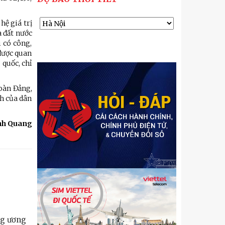
hệ giá trị
a đất nước
i có công,
 được quan
 quốc, chỉ
oàn Đảng,
h của dân
h Quang
ng ương