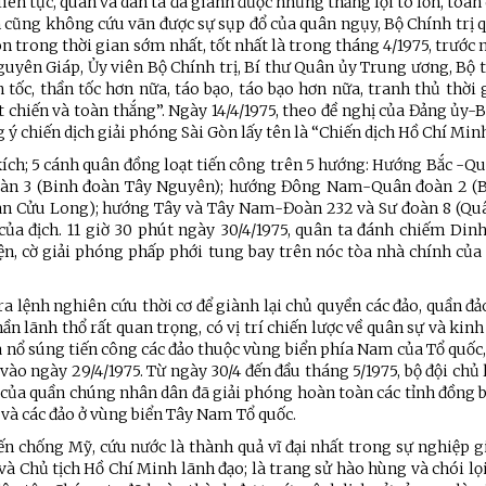
ên tục, quân và dân ta đã giành được những thắng lợi to lớn, toàn 
ện cũng không cứu vãn được sự sụp đổ của quân ngụy, Bộ Chính trị 
òn trong thời gian sớm nhất, tốt nhất là trong tháng 4/1975, trướ
guyên Giáp, Ủy viên Bộ Chính trị, Bí thư Quân ủy Trung ương, Bộ 
tốc, thần tốc hơn nữa, táo bạo, táo bạo hơn nữa, tranh thủ thời 
 chiến và toàn thắng”. Ngày 14/4/1975, theo đề nghị của Đảng ủy-
 ý chiến dịch giải phóng Sài Gòn lấy tên là “Chiến dịch Hồ Chí Min
 kích; 5 cánh quân đồng loạt tiến công trên 5 hướng: Hướng Bắc -Q
oàn 3 (Binh đoàn Tây Nguyên); hướng Đông Nam-Quân đoàn 2 (
n Cửu Long); hướng Tây và Tây Nam-Đoàn 232 và Sư đoàn 8 (Quâ
a địch. 11 giờ 30 phút ngày 30/4/1975, quân ta đánh chiếm Dinh
n, cờ giải phóng phấp phới tung bay trên nóc tòa nhà chính của
ra lệnh nghiên cứu thời cơ để giành lại chủ quyền các đảo, quần đ
n lãnh thổ rất quan trọng, có vị trí chiến lược về quân sự và kin
 ta nổ súng tiến công các đảo thuộc vùng biển phía Nam của Tổ quốc
vào ngày 29/4/1975. Từ ngày 30/4 đến đầu tháng 5/1975, bộ đội chủ 
ậy của quần chúng nhân dân đã giải phóng hoàn toàn các tỉnh đồng
và các đảo ở vùng biển Tây Nam Tổ quốc.
ến chống Mỹ, cứu nước là thành quả vĩ đại nhất trong sự nghiệp g
và Chủ tịch Hồ Chí Minh lãnh đạo; là trang sử hào hùng và chói lọ