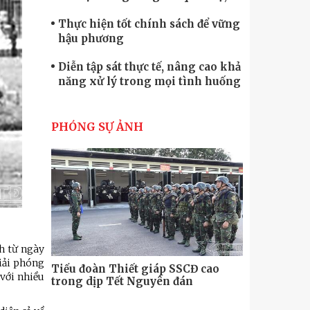
quốc phòng
Thực hiện tốt chính sách để vững
hậu phương
Diễn tập sát thực tế, nâng cao khả
năng xử lý trong mọi tình huống
Xây dựng lực lượng dân quân tự
vệ “vững mạnh, rộng khắp” ngay
PHÓNG SỰ ẢNH
từ cơ sở
Trung đoàn Pháo binh 452: Huấn
luyện giỏi nâng cao sức mạnh
chiến đấu
Tiểu đoàn Thiết giáp hoàn thành
tốt diễn tập chiến thuật có bắn đạn
thật
Nơi sinh viên rèn ý trí, luyện kỹ
nh từ ngày
năng
giải phóng
Tiểu đoàn Thiết giáp SSCĐ cao
Bộ Tư lệnh
với nhiều
trong dịp Tết Nguyên đán
chính trị-
thăm, động