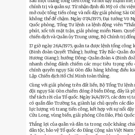
Sau một tháng tổng tiến công và nổi dậy mạnh mẽ, li
chính trị và quân sự. Từ nhận định dù Mỹ có chi vi
mở cuộc tổng tiến công và nổi dậy giải phóng Sài G
không thể để chậm. Ngày 07/4/1975, Đại tướng Võ N
Quốc phòng, Tổng Tư lệnh ra lệnh động viên “Thần 
phút, xốc tới mặt trận, giải phóng miền Nam. Quyết
chiến dịch và Quân ủy Trung ương, Bộ Chính trị đồng
17 giờ ngày 26/4/1975, quân ta được lệnh tổng công
(Binh đoàn Quyết Thắng); hướng Tây Bắc-Quân đ
Hương Giang); hướng Đông-Quân đoàn 4 (Binh đoà
nhanh chóng đánh chiếm các mục tiêu trọng yếu củ
chính quyền ngụy Sài Gòn đầu hàng không điều kiệ
Lập. Chiến dịch Hồ Chí Minh toàn thắng.
Cùng với giải phóng trên đất liền, Bộ Tổng Tư lệnh 
đội ngụy Sài Gòn chiếm đóng ở biển Đông, đây là phầ
thể tách rời của Tổ quốc. Ngày 14/4/1975, các đơn vị
có quần đảo Trường Sa, giành lại chủ quyền các đảo 
lực lượng vũ trang tiến công, kết hợp với sự nổi d
Cửu Long, vùng biển, giải phóng Côn Đảo, Phú Quốc 
Thắng lợi của quân và dân ta trong cuộc kháng chi
dân tộc, bảo vệ Tổ quốc do Đảng Cộng sản Việt Nam 