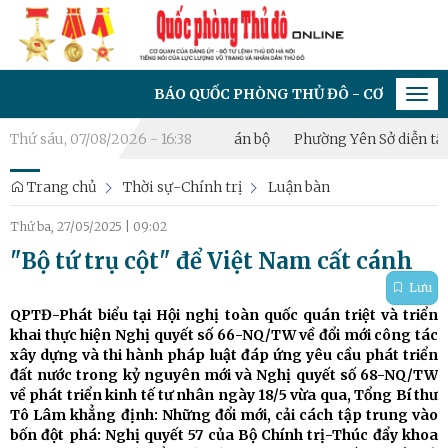
BÁO QUỐC PHÒNG THỦ ĐÔ - CƠ QUAN CỦA ĐẢNG 
Tog
navi
các quyết định về công tác cán bộ
Thứ sáu, 07/08/2026 - 16:38
Phường Yên Sở diễn tập chiế
Trang chủ
Thời sự-Chính trị
Luận bàn
Thứ ba, 27/05/2025
|
09:02
"Bộ tứ trụ cột" để Việt Nam cất cánh
Lưu
QPTĐ-Phát biểu tại Hội nghị toàn quốc quán triệt và triển
khai thực hiện Nghị quyết số 66-NQ/TW về đổi mới công tác
xây dựng và thi hành pháp luật đáp ứng yêu cầu phát triển
đất nước trong kỷ nguyên mới và Nghị quyết số 68-NQ/TW
về phát triển kinh tế tư nhân ngày 18/5 vừa qua, Tổng Bí thư
Tô Lâm khẳng định: Những đổi mới, cải cách tập trung vào
bốn đột phá: Nghị quyết 57 của Bộ Chính trị-Thúc đẩy khoa