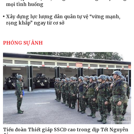
mọi tình huống
Xây dựng lực lượng dân quân tự vệ “vững mạnh,
rộng khắp” ngay từ cơ sở
Trung đoàn Pháo binh 452: Huấn luyện giỏi nâng
cao sức mạnh chiến đấu
PHÓNG SỰ ẢNH
Tiểu đoàn Thiết giáp hoàn thành tốt diễn tập chiến
thuật có bắn đạn thật
Nơi sinh viên rèn ý trí, luyện kỹ năng
Tiểu đoàn Thiết giáp SSCĐ cao trong dịp Tết Nguyên