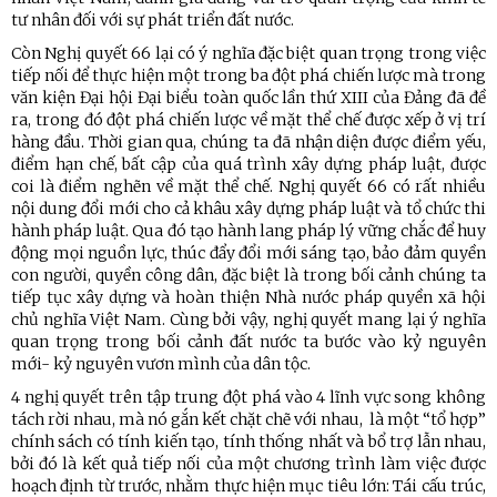
tư nhân đối với sự phát triển đất nước.
Còn Nghị quyết 66 lại có ý nghĩa đặc biệt quan trọng trong việc
tiếp nối để thực hiện một trong ba đột phá chiến lược mà trong
văn kiện Đại hội Đại biểu toàn quốc lần thứ XIII của Đảng đã đề
ra, trong đó đột phá chiến lược về mặt thể chế được xếp ở vị trí
hàng đầu. Thời gian qua, chúng ta đã nhận diện được điểm yếu,
điểm hạn chế, bất cập của quá trình xây dựng pháp luật, được
coi là điểm nghẽn về mặt thể chế. Nghị quyết 66 có rất nhiều
nội dung đổi mới cho cả khâu xây dựng pháp luật và tổ chức thi
hành pháp luật. Qua đó tạo hành lang pháp lý vững chắc để huy
động mọi nguồn lực, thúc đẩy đổi mới sáng tạo, bảo đảm quyền
con người, quyền công dân, đặc biệt là trong bối cảnh chúng ta
tiếp tục xây dựng và hoàn thiện Nhà nước pháp quyền xã hội
chủ nghĩa Việt Nam. Cùng bởi vậy, nghị quyết mang lại ý nghĩa
quan trọng trong bối cảnh đất nước ta bước vào kỷ nguyên
mới- kỷ nguyên vươn mình của dân tộc.
4 nghị quyết trên tập trung đột phá vào 4 lĩnh vực song không
tách rời nhau, mà nó gắn kết chặt chẽ với nhau, là một “tổ hợp”
chính sách có tính kiến tạo, tính thống nhất và bổ trợ lẫn nhau,
bởi đó là kết quả tiếp nối của một chương trình làm việc được
hoạch định từ trước, nhằm thực hiện mục tiêu lớn: Tái cấu trúc,