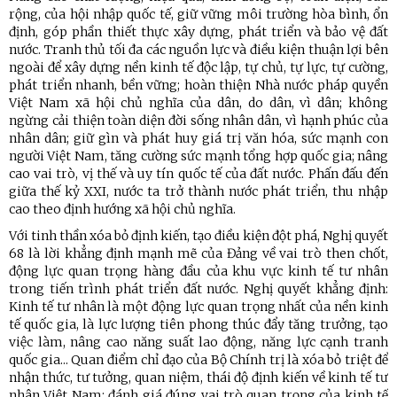
rộng, của hội nhập quốc tế, giữ vững môi trường hòa bình, ổn
định, góp phần thiết thực xây dựng, phát triển và bảo vệ đất
nước. Tranh thủ tối đa các nguồn lực và điều kiện thuận lợi bên
ngoài để xây dựng nền kinh tế độc lập, tự chủ, tự lực, tự cường,
phát triển nhanh, bền vững; hoàn thiện Nhà nước pháp quyền
Việt Nam xã hội chủ nghĩa của dân, do dân, vì dân; không
ngừng cải thiện toàn diện đời sống nhân dân, vì hạnh phúc của
nhân dân; giữ gìn và phát huy giá trị văn hóa, sức mạnh con
người Việt Nam, tăng cường sức mạnh tổng hợp quốc gia; nâng
cao vai trò, vị thế và uy tín quốc tế của đất nước. Phấn đấu đến
giữa thế kỷ XXI, nước ta trở thành nước phát triển, thu nhập
cao theo định hướng xã hội chủ nghĩa.
Với tinh thần xóa bỏ định kiến, tạo điều kiện đột phá, Nghị quyết
68 là lời khẳng định mạnh mẽ của Đảng về vai trò then chốt,
động lực quan trọng hàng đầu của khu vực kinh tế tư nhân
trong tiến trình phát triển đất nước. Nghị quyết khẳng định:
Kinh tế tư nhân là một động lực quan trọng nhất của nền kinh
tế quốc gia, là lực lượng tiên phong thúc đẩy tăng trưởng, tạo
việc làm, nâng cao năng suất lao động, năng lực cạnh tranh
quốc gia... Quan điểm chỉ đạo của Bộ Chính trị là xóa bỏ triệt để
nhận thức, tư tưởng, quan niệm, thái độ định kiến về kinh tế tư
nhân Việt Nam; đánh giá đúng vai trò quan trọng của kinh tế