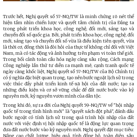
Trước hết, Nghị quyết số 57-NQ/TW là minh chứng rõ nét thể
hiện tầm nhìn chiến lược và quyết tâm chính trị của Đảng ta
trong phát triển khoa học, công nghệ, đổi mới, sáng tạo và
chuyển đổi số quốc gia. Bởi, phát triển khoa học, công nghệ, đổi
mới, sáng tạo và chuyển đổi số vừa là điều kiện tiên quyết, vừa
là thời cơ, đồng thời là đòi hỏi của thực tế không chỉ đối với Việt
Nam, mà có tác động và ảnh hưởng trên phạm vi toàn thế giới.
Trong bối cảnh toàn cầu hóa ngày càng sâu rộng, Cách mạng
Công nghiệp lần thứ tư diễn ra mạnh mẽ, cạnh tranh quốc tế
ngày càng khốc liệt, Nghị quyết số 57-NQ/TW của Bộ Chính trị
có ý nghĩa đặc biệt quan trọng, tạo nên bước ngoặt lịch sử trong
việc thúc đẩy phát triển kinh tế-xã hội của đất nước; tạo ra
những điều kiện và cơ sở vững chắc để đất nước bước vào kỷ
nguyên mới, kỷ nguyên vươn mình của dân tộc.
Trong khi đó, sự ra đời của Nghị quyết 59-NQ/TW về "hội nhập
quốc tế trong tình hình mới" là "quyết sách đột phá", đánh dấu
bước ngoặt có tính lịch sử trong quá trình hội nhập của đất
nước với việc định vị hội nhập quốc tế là động lực quan trọng
đưa đất nước bước vào kỷ nguyên mới. Nghị quyết đặt mục tiêu:
Nâng cao chất lượng, hiệu quả, tính đồng bộ, toàn diện, sâu