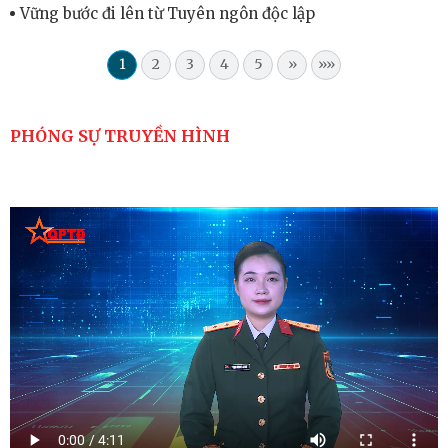
Vững bước đi lên từ Tuyên ngôn độc lập
1
2
3
4
5
»
»»
PHÓNG SỰ TRUYỀN HÌNH