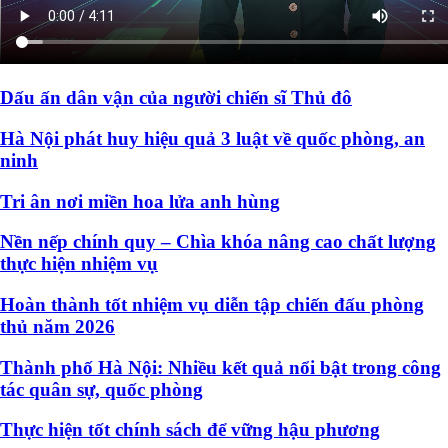
Dấu ấn dân vận của người chiến sĩ Thủ đô
Hà Nội phát huy hiệu quả 3 luật về quốc phòng, an
ninh
Tri ân nơi miền hoa lửa anh hùng
Nền nếp chính quy – Chìa khóa nâng cao chất lượng
thực hiện nhiệm vụ
Hoàn thành tốt nhiệm vụ diễn tập chiến đấu phòng
thủ năm 2026
Thành phố Hà Nội: Nhiều kết quả nổi bật trong công
tác quân sự, quốc phòng
Thực hiện tốt chính sách để vững hậu phương