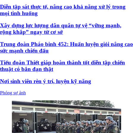
Diễn tập sát thực tế, nâng cao khả năng xử lý trong
mọi tình huống
Xây dựng lực lượng dân quân tự vệ “vững mạnh,
rộng khắp” ngay từ cơ sở
Trung đoàn Pháo binh 452: Huấn luyện giỏi nâng cao
sức mạnh chiến đấu
Tiểu đoàn Thiết giáp hoàn thành tốt diễn tập chiến
thuật có bắn đạn thật
Nơi sinh viên rèn ý trí, luyện kỹ năng
Phóng sự ảnh