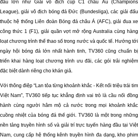
đấu lớn như Giải vô địch cúp C1 châu Âu (Champions
League), giải vô địch bóng đá Đức (Bundesliga), các giải đấu
thuộc hệ thống Liên đoàn Bóng đá châu Á (AFC), giải đua xe
công thức 1 (F1), giải quần vợt mở rộng Australia cùng hàng
loạt chương trình thể thao số trong nước và quốc tế. Hướng tới
ngày hội bóng đá lớn nhất hành tinh, TV360 cũng chuẩn bị
triển khai hàng loạt chương trình ưu đãi, các gói trải nghiệm
đặc biệt dành riêng cho khán giả.
Với thông điệp “Lan tỏa từng khoảnh khắc - Kết nối triệu trái tim
Việt Nam”, TV360 tiếp tục khẳng định vai trò là cầu nối đồng
hành cùng người hâm mộ cả nước trong mọi khoảnh khắc
cuồng nhiệt của bóng đá thế giới. TV360 là một trong những
nền tảng truyền hình số và giải trí trực tuyến hàng đầu tại Việt
Nam, cung cấp hệ thống kênh truyền hình đa dạng, kho phim