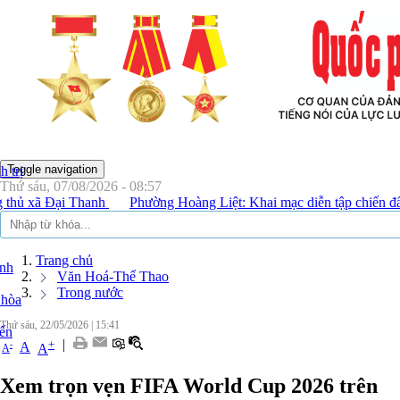
BÁO QUỐC PHÒ
Toggle navigation
 trị
Thứ sáu, 07/08/2026 - 08:57
Đại Thanh
Phường Hoàng Liệt: Khai mạc diễn tập chiến đấu phòng
Trang chủ
inh
Văn Hoá-Thể Thao
Trong nước
 hòa
Thứ sáu, 22/05/2026
|
15:41
yển
|
+
-
A
A
A
Xem trọn vẹn FIFA World Cup 2026 trên