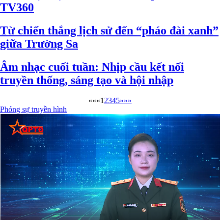
TV360
Từ chiến thắng lịch sử đến “pháo đài xanh”
giữa Trường Sa
Âm nhạc cuối tuần: Nhịp cầu kết nối
truyền thống, sáng tạo và hội nhập
««
«
1
2
3
4
5
»
»»
Phóng sự truyền hình