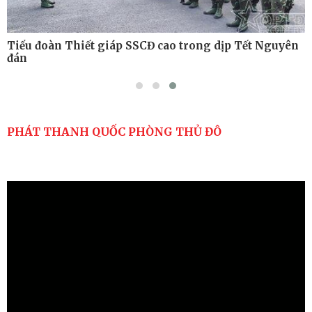
oàn Thiết giáp SSCĐ cao trong dịp Tết Nguyên
Bộ Tư l
thành p
PHÁT THANH QUỐC PHÒNG THỦ ĐÔ