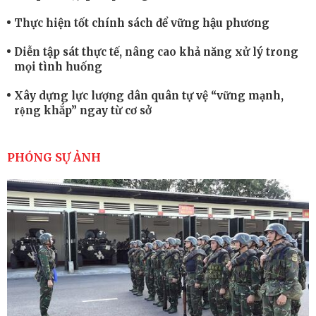
Thực hiện tốt chính sách để vững hậu phương
Diễn tập sát thực tế, nâng cao khả năng xử lý trong
mọi tình huống
Xây dựng lực lượng dân quân tự vệ “vững mạnh,
rộng khắp” ngay từ cơ sở
Trung đoàn Pháo binh 452: Huấn luyện giỏi nâng
cao sức mạnh chiến đấu
PHÓNG SỰ ẢNH
Tiểu đoàn Thiết giáp hoàn thành tốt diễn tập chiến
thuật có bắn đạn thật
Nơi sinh viên rèn ý trí, luyện kỹ năng