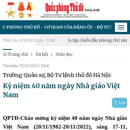
G THỦ ĐÔ - CƠ QUAN CỦA ĐẢNG ỦY - BỘ TƯ LỆNH THỦ ĐÔ HÀ
Tog
navi
 cán bộ
Thứ sáu, 07/08/2026 - 17:18
Phường Yên Sở diễn tập chiến đấu phòng thủ năm 2026
Trang chủ
Xã hội
Giáo dục
Thứ năm, 17/11/2022
|
15:48
Trường Quân sự, Bộ Tư lệnh thủ đô Hà Nội:
Kỷ niệm 40 năm ngày Nhà giáo Việt
Nam
Lưu
QPTĐ-Chào mừng kỷ niệm 40 năm ngày Nhà giáo
Việt Nam (20/11/1982-20/11/2022), sáng 17-11,