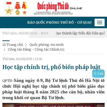
BÁO QUỐC PHÒNG THỦ ĐÔ - CƠ QUAN CỦA ĐẢNG ỦY - 
Tog
navi
g thủ năm 2026
Thứ năm, 06/08/2026 - 16:03
Xã Hưng Đạo thành lập Tiểu đội Dân quân thườn
Trang chủ
Quốc phòng-An ninh
Công tác Đảng - Công tác Chính trị
Thứ năm, 04/09/2025
|
22:36
Học tập chính trị, phổ biến pháp luật
Lưu
Sáng ngày 4-9, Bộ Tư lệnh Thủ đô Hà Nội tổ
QPTĐ-
chức Hội nghị học tập chính trị phổ biến giáo dục
pháp luật tháng 8 năm 2025 cho cán bộ, nhân viên
trong khối cơ quan Bộ Tư lệnh.