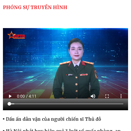
PHÓNG SỰ TRUYỀN HÌNH
Dấu ấn dân vận của người chiến sĩ Thủ đô