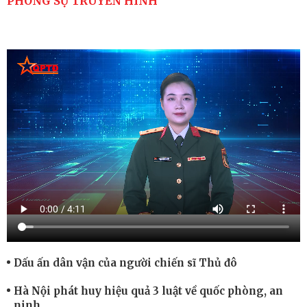
PHÓNG SỰ TRUYỀN HÌNH
Dấu ấn dân vận của người chiến sĩ Thủ đô
Hà Nội phát huy hiệu quả 3 luật về quốc phòng, an
ninh