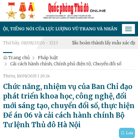
TIẾNG NÓI CỦA LỰC LƯỢNG VŨ TRANG VÀ NHÂN DÂN THỦ ĐÔ
Tog
navi
giám định ADN
Thứ bảy, 08/08/2026 - 11:13
Hà Nội phấn đấu hoàn thành lấy mẫu xác định danh 
Trang chủ
Pháp luật
Cải cách hành chính, Chính phủ điện tử, Chuyển đổi số
Thứ tư, 10/09/2025
|
20:24
Chức năng, nhiệm vụ của Ban Chỉ đạo
phát triển khoa học, công nghệ, đổi
mới sáng tạo, chuyển đổi số, thực hiện
Đề án 06 và cải cách hành chính Bộ
Tư lệnh Thủ đô Hà Nội
Lưu