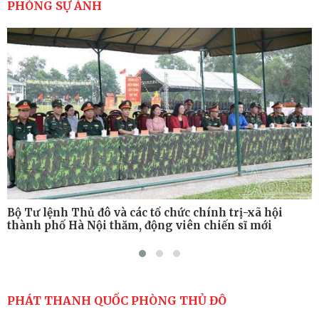
cao sức mạnh chiến đấu
PHÓNG SỰ ẢNH
Tiểu đoàn Thiết giáp hoàn thành tốt diễn tập chiến
thuật có bắn đạn thật
Nơi sinh viên rèn ý trí, luyện kỹ năng
Bộ Tư lệnh Thủ đô và các tổ chức chính trị-xã hội
thành phố Hà Nội thăm, động viên chiến sĩ mới
PHÁT THANH QUỐC PHÒNG THỦ ĐÔ