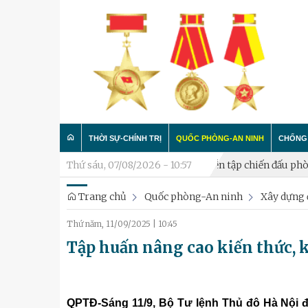
THỜI SỰ-CHÍNH TRỊ
QUỐC PHÒNG-AN NINH
CHỐNG 
o cán bộ đã nghỉ hưu
Thứ sáu, 07/08/2026 - 10:57
Khai mạc diễn tập chiến đấu phòng thủ x
Trang chủ
Quốc phòng-An ninh
Xây dựng 
Trong nước
Công tác Đảng - Công tác C
Làm t
Thứ năm, 11/09/2025
|
10:45
Quân đội
Huấn luyện SSCĐ
Chống 
Tập huấn nâng cao kiến thức, 
Luận bàn
Xây dựng đơn vị
Thành phố Hà Nội
Hậu cần
QPTĐ-Sáng 11/9, Bộ Tư lệnh Thủ đô Hà Nội đ