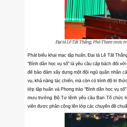
Đại tá
Lê Tất Thắng
, Phó Tham mưu trư
P
hát biểu
khai mạc
tập huấn, Đại tá
Lê Tất Thắn
“Bình dân học vụ số” là yêu cầu cấp bách đối vớ
để bảo đảm xây dựng một đội ngũ quân nhân các
vụ, khả năng tác chiến, mà còn có trình độ tri th
lớp tập huấn và Phong trào “Bình dân học vụ số
mưu trưởng Bộ Tư lệnh yêu cầu Ban Tổ chức lớp
viên được phân công lên lớp các chuyên đề chuẩn
Hương Tế