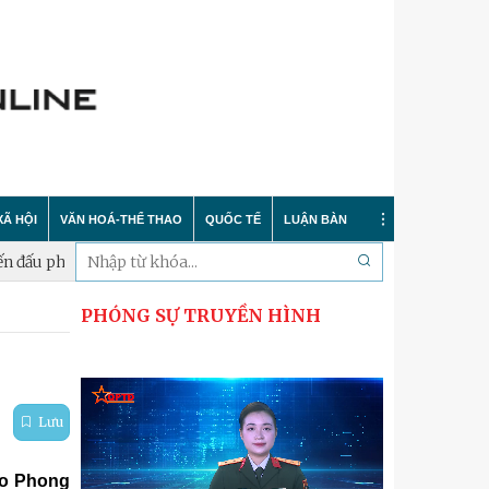
XÃ HỘI
VĂN HOÁ-THỂ THAO
QUỐC TẾ
LUẬN BÀN
hòng thủ năm 2026
Xã Hưng Đạo thành lập Tiểu đội Dân quân t
PHÓNG SỰ TRUYỀN HÌNH
Tin tức
Trong nước
Sự kiện
 nông thôn mới
Y tế
Quốc tế
Bình luận quốc tế
 dư luận
Giáo dục
Hà Nội thanh lịch
Bảo vệ chủ quyền biển đảo
Lưu
Cải cách hành chính
Nét đẹp Người chiến sỹ Thủ đô
Khoa học quân sự nước ngoài
eo Phong