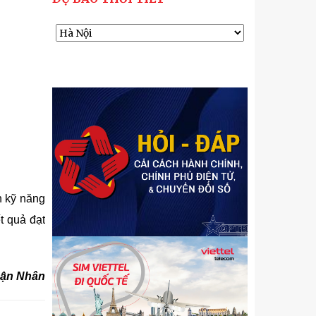
h kỹ năng
ết quả
đạt
ận Nhân