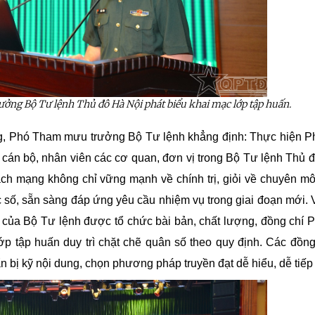
ởng Bộ Tư lệnh Thủ đô Hà Nội phát biểu khai mạc lớp tập huấn
.
g
, Phó Tham mưu trưởng Bộ Tư lệnh khẳng định: Thực hiện P
i cán bộ, nhân viên các cơ quan, đơn vị trong Bộ Tư lệnh Thủ 
h mạng không chỉ vững mạnh về chính trị, giỏi về chuyên m
ức số, sẵn sàng đáp ứng yêu cầu nhiệm vụ trong giai đoạn mới. V
” của Bộ Tư lệnh được tổ chức bài bản, chất lượng, đồng chí
 tập huấn duy trì chặt chẽ quân số theo quy định. Các đồng
 bị kỹ nội dung, chọn phương pháp truyền đạt dễ hiểu, dễ tiếp
t ra đảo tiền tiêu
Tiểu đoàn Thiết giáp SSCĐ 
trong dịp Tết Nguyên đán