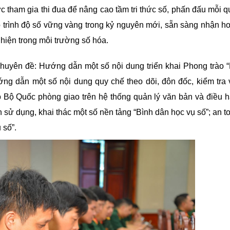
c tham gia thi đua để nâng cao tầm tri thức số, phấn đấu mỗi 
ó trình độ số vững vàng trong kỷ nguyên mới, sẵn sàng nhận h
 hiện trong môi trường số hóa.
chuyên đề: Hướng dẫn một số nội dung triển khai Phong trào 
ớng dẫn một số nội dung quy chế theo dõi, đôn đốc, kiểm tra 
o
Bộ Quốc phòng
giao trên hệ thống
q
uản lý văn bản và
đ
iều 
 sử dụng, khai thác một số nền tảng “Bình dân học vụ số”;
a
n t
 số”.