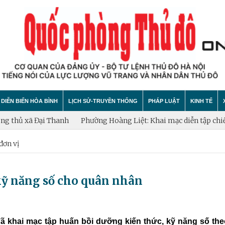
DIỄN BIẾN HÒA BÌNH
LỊCH SỬ-TRUYỀN THỐNG
PHÁP LUẬT
KINH TẾ
ã Đại Thanh
Phường Hoàng Liệt: Khai mạc diễn tập chiến đấu p
đơn vị
hính trị
hất bại âm mưu diễn biến hòa bình
Theo Dòng Lịch Sử
Tin tức
Tin tức
"tự diễn biến", "tự chuyển hóa"
Sự Kiện
An ninh - Trật tự
Xây dựng
kỹ năng số cho quân nhân
Lịch sử LLVT nhân dân Thủ đô Hà Nội
Cuộc sống quanh ta
Vấn đề và
Thông Tin Liệt Sĩ
Tìm hiểu chính sách
Hội nhập
ã khai mạc tập huấn bồi dưỡng kiến thức, kỹ năng số th