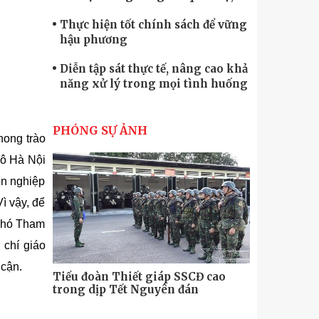
quốc phòng
Thực hiện tốt chính sách để vững
hậu phương
Diễn tập sát thực tế, nâng cao khả
năng xử lý trong mọi tình huống
Xây dựng lực lượng dân quân tự
vệ “vững mạnh, rộng khắp” ngay
PHÓNG SỰ ẢNH
hong trào
từ cơ sở
Trung đoàn Pháo binh 452: Huấn
đô Hà Nội
luyện giỏi nâng cao sức mạnh
ôn nghiệp
chiến đấu
Tiểu đoàn Thiết giáp hoàn thành
ì vậy, để
tốt diễn tập chiến thuật có bắn đạn
 Phó Tham
thật
Nơi sinh viên rèn ý trí, luyện kỹ
 chí giáo
năng
 cận.
cao
Bộ Tư lệnh Thủ đô và các tổ chức
Hương Tết 
chính trị-xã hội thành phố Hà Nội
thăm, động viên chiến sĩ mới