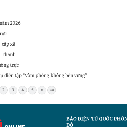
 năm 2026
rực
 cấp xã
i Thanh
ường trực
 vụ diễn tập “Vòm phòng không bền vững”
2
3
4
5
»
»»
BÁO ĐIỆN TỬ
QUỐC PHÒ
ĐÔ