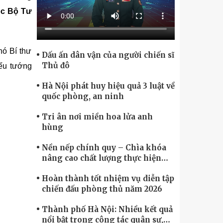
Chính phủ điện tử, Chuyển đổi số
uộc Bộ Tư
hó Bí thư
Dấu ấn dân vận của người chiến sĩ
Thủ đô
ếu tướng
Hà Nội phát huy hiệu quả 3 luật về
quốc phòng, an ninh
Tri ân nơi miền hoa lửa anh
hùng
Nền nếp chính quy – Chìa khóa
nâng cao chất lượng thực hiện
nhiệm vụ
Hoàn thành tốt nhiệm vụ diễn tập
chiến đấu phòng thủ năm 2026
Thành phố Hà Nội: Nhiều kết quả
nổi bật trong công tác quân sự,