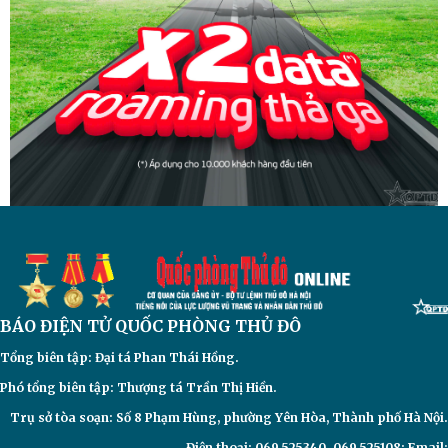
BÁO ĐIỆN TỬ
QUỐC PHÒNG THỦ ĐÔ
Tổng biên tập: Đại
tá Phan Thái Hồng.
Phó tổng biên tập: Thượng tá Trần Thị Hiền.
Trụ sở tòa soạn: Số 8 Phạm Hùng, phường Yên Hòa, Thành phố Hà Nội.
Điện thoại: 069.525340-069.525108; Email: