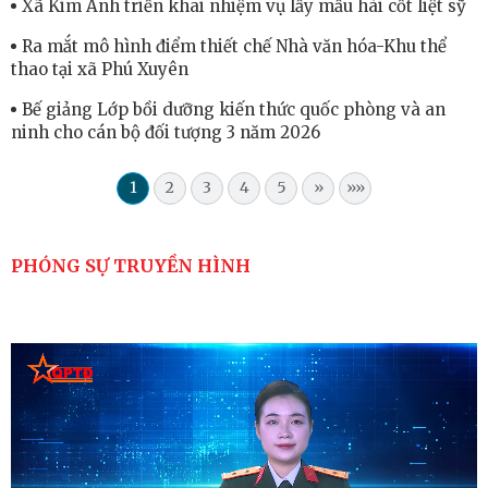
Xã Kim Anh triển khai nhiệm vụ lấy mẫu hài cốt liệt sỹ
Ra mắt mô hình điểm thiết chế Nhà văn hóa-Khu thể
thao tại xã Phú Xuyên
Bế giảng Lớp bồi dưỡng kiến thức quốc phòng và an
ninh cho cán bộ đối tượng 3 năm 2026
1
2
3
4
5
»
»»
PHÓNG SỰ TRUYỀN HÌNH