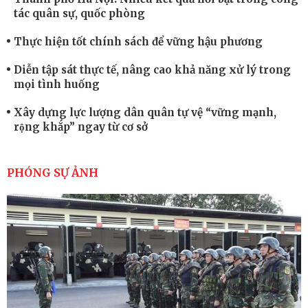
tác quân sự, quốc phòng
Thực hiện tốt chính sách để vững hậu phương
Diễn tập sát thực tế, nâng cao khả năng xử lý trong
mọi tình huống
Xây dựng lực lượng dân quân tự vệ “vững mạnh,
rộng khắp” ngay từ cơ sở
Trung đoàn Pháo binh 452: Huấn luyện giỏi nâng
cao sức mạnh chiến đấu
PHÓNG SỰ ẢNH
Tiểu đoàn Thiết giáp hoàn thành tốt diễn tập chiến
thuật có bắn đạn thật
Nơi sinh viên rèn ý trí, luyện kỹ năng