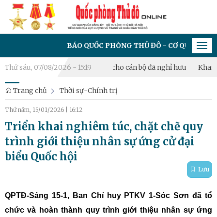
BÁO QUỐC PHÒNG THỦ ĐÔ - CƠ QUAN CỦA ĐẢNG Ủ
Tog
navi
Huân chương Bảo vệ Tổ quốc cho cán bộ đã nghỉ hưu
Thứ sáu, 07/08/2026 - 15:19
Khai mạc di
Trang chủ
Thời sự-Chính trị
Thứ năm, 15/01/2026
|
16:12
Triển khai nghiêm túc, chặt chẽ quy
trình giới thiệu nhân sự ứng cử đại
biểu Quốc hội
Lưu
QPTĐ-Sáng 15-1, Ban Chỉ huy PTKV 1-Sóc Sơn đã tổ
chức và hoàn thành quy trình giới thiệu nhân sự ứng