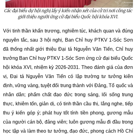
Các đại biểu dự hội nghị lấy ý kiến nhận xét của cử tri nơi công tác
giới thiệu người ứng cử đại biểu Quốc hội khóa XVI.
Với tinh thần khẩn trương, nghiêm túc, khách quan và đúng
nguyên tắc, sau 3 hội nghị, Ban Chỉ huy PTKV 1-Sóc Sơn
đã thống nhất giới thiệu Đại tá Nguyễn Văn Tiến, Chỉ huy
trưởng Ban Chỉ huy PTKV 1-Sóc Sơn ứng cử đại biểu Quốc
hội khóa XVI, nhiệm kỳ 2026-2031. Theo đánh giá của đơn
vị, Đại tá Nguyễn Văn Tiến có lập trường tư tưởng kiên
định, vững vàng, tuyệt đối trung thành với Đảng, Tổ quốc và
nhân dân; phẩm chất đạo đức trong sáng, lối sống trung
thực, khiêm tốn, giản dị, có tinh thần cầu thị, lắng nghe, tiếp
thu ý kiến góp ý; phát huy tốt tính tiền phong, gương mẫu
của người cán bộ, đảng viên; luôn gương mẫu đi đầu trong
học tập và làm theo tư tưởng, đạo đức, phong cách Hồ Chí