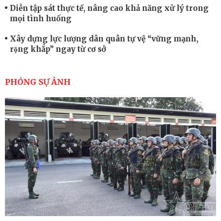
Diễn tập sát thực tế, nâng cao khả năng xử lý trong
mọi tình huống
Xây dựng lực lượng dân quân tự vệ “vững mạnh,
rộng khắp” ngay từ cơ sở
Trung đoàn Pháo binh 452: Huấn luyện giỏi nâng
cao sức mạnh chiến đấu
PHÓNG SỰ ẢNH
Tiểu đoàn Thiết giáp hoàn thành tốt diễn tập chiến
thuật có bắn đạn thật
Nơi sinh viên rèn ý trí, luyện kỹ năng