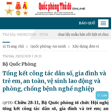
BÁO QUỐC PHÒNG THỦ ĐÔ - 
Tog
navi
ng thủ năm 2026
Thứ bảy, 08/08/2026 - 07:34
Triển khai lấy mẫu hài cốt liệt sĩ chưa xác địn
Trang chủ
Quốc phòng-An ninh
Xây dựng đơn vị
Thứ bảy, 29/11/2025
|
20:21
Bộ Quốc Phòng
Tổng kết công tác dân số, gia đình và
trẻ em, an toàn, vệ sinh lao động và
phòng, chống bệnh nghề nghiệp
Lưu
Chiều 28-11, Bộ Quốc phòng tổ chức Hội nghị
QPTĐ-
tổng kết công tác dân số, gia đình và trẻ em; an