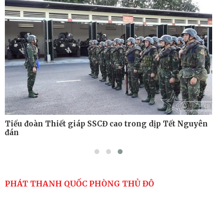
Tiểu đoàn Thiết giáp hoàn thành tốt diễn tập chiến
thuật có bắn đạn thật
Nơi sinh viên rèn ý trí, luyện kỹ năng
Tiểu đoàn Thiết giáp SSCĐ cao trong dịp Tết Nguyên
đán
PHÁT THANH QUỐC PHÒNG THỦ ĐÔ