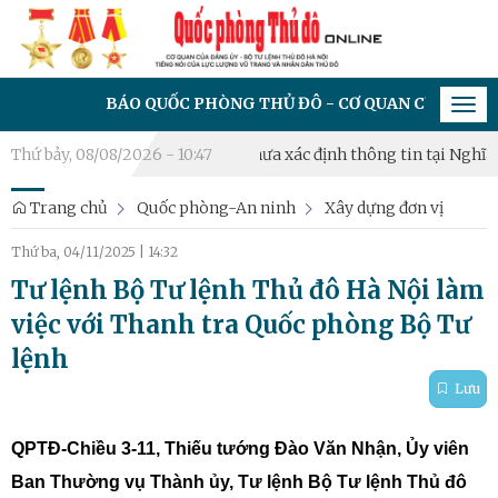
BÁO QUỐC PHÒNG THỦ ĐÔ - CƠ QUAN CỦA ĐẢNG ỦY - BỘ 
Tog
navi
hai lấy mẫu hài cốt liệt sĩ chưa xác định thông tin tại Nghĩa tran
Thứ bảy, 08/08/2026 - 10:47
Trang chủ
Quốc phòng-An ninh
Xây dựng đơn vị
Thứ ba, 04/11/2025
|
14:32
Tư lệnh Bộ Tư lệnh Thủ đô Hà Nội làm
việc với Thanh tra Quốc phòng Bộ Tư
lệnh
Lưu
QPTĐ
-Chiều
3-11, Thiếu tướng Đào Văn Nhận, Ủy viên
Ban Thường vụ Thành ủy, Tư lệnh Bộ Tư lệnh Thủ đô