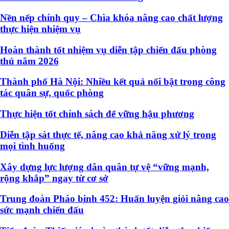
Nền nếp chính quy – Chìa khóa nâng cao chất lượng
thực hiện nhiệm vụ
Hoàn thành tốt nhiệm vụ diễn tập chiến đấu phòng
thủ năm 2026
Thành phố Hà Nội: Nhiều kết quả nổi bật trong công
tác quân sự, quốc phòng
Thực hiện tốt chính sách để vững hậu phương
Diễn tập sát thực tế, nâng cao khả năng xử lý trong
mọi tình huống
Xây dựng lực lượng dân quân tự vệ “vững mạnh,
rộng khắp” ngay từ cơ sở
Trung đoàn Pháo binh 452: Huấn luyện giỏi nâng cao
sức mạnh chiến đấu