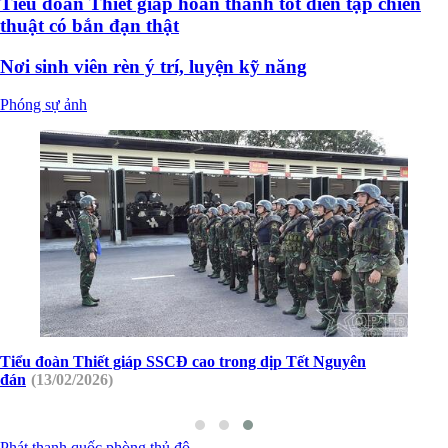
Tiểu đoàn Thiết giáp hoàn thành tốt diễn tập chiến
thuật có bắn đạn thật
Nơi sinh viên rèn ý trí, luyện kỹ năng
Phóng sự ảnh
Tiểu đoàn Thiết giáp SSCĐ cao trong dịp Tết Nguyên
đán
(13/02/2026)
Phát thanh quốc phòng thủ đô