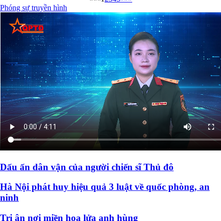
Phóng sự truyền hình
Dấu ấn dân vận của người chiến sĩ Thủ đô
Hà Nội phát huy hiệu quả 3 luật về quốc phòng, an
ninh
Tri ân nơi miền hoa lửa anh hùng