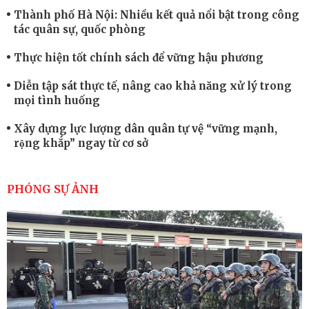
Thành phố Hà Nội: Nhiều kết quả nổi bật trong công
tác quân sự, quốc phòng
Thực hiện tốt chính sách để vững hậu phương
Diễn tập sát thực tế, nâng cao khả năng xử lý trong
mọi tình huống
Xây dựng lực lượng dân quân tự vệ “vững mạnh,
rộng khắp” ngay từ cơ sở
Trung đoàn Pháo binh 452: Huấn luyện giỏi nâng
cao sức mạnh chiến đấu
PHÓNG SỰ ẢNH
Tiểu đoàn Thiết giáp hoàn thành tốt diễn tập chiến
thuật có bắn đạn thật
Nơi sinh viên rèn ý trí, luyện kỹ năng