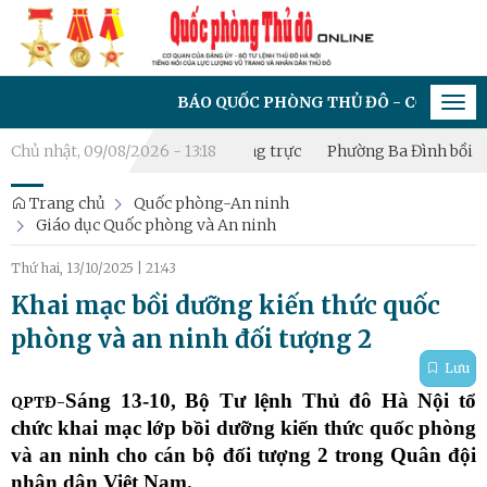
BÁO QUỐC PHÒNG THỦ ĐÔ - CƠ QUAN CỦA ĐẢNG ỦY
Tog
navi
 Tiểu đội Dân quân thường trực
Chủ nhật, 09/08/2026 - 13:18
Phường Ba Đình bồi dưỡng kiến
Trang chủ
Quốc phòng-An ninh
Giáo dục Quốc phòng và An ninh
Thứ hai, 13/10/2025
|
21:43
Khai mạc bồi dưỡng kiến thức quốc
phòng và an ninh đối tượng 2
Lưu
Sáng 13-10, Bộ Tư lệnh Thủ đô Hà Nội tổ
QPTĐ-
chức khai mạc lớp bồi dưỡng kiến thức quốc phòng
và an ninh cho cán bộ đối tượng 2 trong Quân đội
nhân dân Việt Nam.