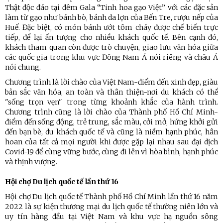
Thật độc đáo tại đêm Gala “Tinh hoa gạo Việt” với các đặc sản
làm từ gạo như bánh bò, bánh da lợn của Bến Tre, rượu nếp của
Huế. Đặc biệt, có món bánh ướt tôm cháy được chế biến trực
tiếp, để lại ấn tượng cho nhiều khách quốc tế. Bên cạnh đó,
khách tham quan còn được trò chuyện, giao lưu văn hóa giữa
các quốc gia trong khu vực Đông Nam Á nói riêng và châu Á
nói chung.
Chương trình là lời chào của Việt Nam-điểm đến xinh đẹp, giàu
bản sắc văn hóa, an toàn và thân thiện-nơi du khách có thể
"sống trọn vẹn" trong từng khoảnh khắc của hành trình.
Chương trình cũng là lời chào của Thành phố Hồ Chí Minh-
điểm đến sống động, trẻ trung, sắc màu, cởi mở, hứng khởi gửi
đến bạn bè, du khách quốc tế và cũng là niềm hạnh phúc, hân
hoan của tất cả mọi người khi được gặp lại nhau sau đại dịch
Covid-19 để cùng vững bước, cùng đi lên vì hòa bình, hạnh phúc
và thịnh vượng.
Hội chợ Du lịch quốc tế lần thứ 16
Hội chợ Du lịch quốc tế Thành phố Hồ Chí Minh lần thứ 16 năm
2022 là sự kiện thương mại du lịch quốc tế thường niên lớn và
uy tín hàng đầu tại Việt Nam và khu vực hạ nguồn sông