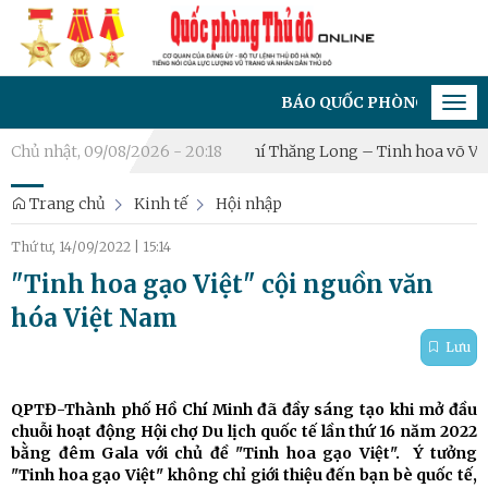
BÁO QUỐC PHÒNG THỦ ĐÔ - CƠ QUA
Tog
navi
Quốc tế Hà Nội 2026: “Hào khí Thăng Long – Tinh hoa võ Việt”
Chủ nhật, 09/08/2026 - 20:18
X
Trang chủ
Kinh tế
Hội nhập
Thứ tư, 14/09/2022
|
15:14
"Tinh hoa gạo Việt" cội nguồn văn
hóa Việt Nam
Lưu
QPTĐ-Thành phố Hồ Chí Minh đã đầy sáng tạo khi mở đầu
chuỗi hoạt động Hội chợ Du lịch quốc tế lần thứ 16 năm 2022
bằng đêm Gala với chủ đề "Tinh hoa gạo Việt". Ý tưởng
"Tinh hoa gạo Việt" không chỉ giới thiệu đến bạn bè quốc tế,