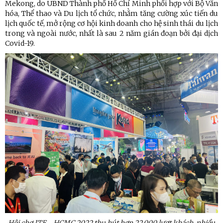
Mekong, do UBND Thành phố Hồ Chí Minh phối hợp với Bộ Văn
hóa, Thể thao và Du lịch tổ chức, nhằm tăng cường xúc tiến du
lịch quốc tế, mở rộng cơ hội kinh doanh cho hệ sinh thái du lịch
trong và ngoài nước, nhất là sau 2 năm gián đoạn bởi đại dịch
Covid-19.
Hội chợ ITE - HCMC 2022 thu hút hơn 22.000 lượt khách, nhiều