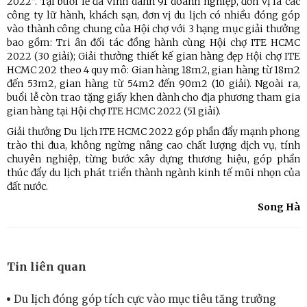
2022”. Tại buổi lễ đã vinh danh 91 doanh nghiệp, đơn vị là các
công ty lữ hành, khách sạn, đơn vị du lịch có nhiều đóng góp
vào thành công chung của Hội chợ với 3 hạng mục giải thưởng
bao gồm: Tri ân đối tác đồng hành cùng Hội chợ ITE HCMC
2022 (30 giải); Giải thưởng thiết kế gian hàng đẹp Hội chợ ITE
HCMC 202 theo 4 quy mô: Gian hàng 18m2, gian hàng từ 18m2
đến 53m2, gian hàng từ 54m2 đến 90m2 (10 giải). Ngoài ra,
buổi lễ còn trao tặng giấy khen dành cho địa phương tham gia
gian hàng tại Hội chợ ITE HCMC 2022 (51 giải).
Giải thưởng Du lịch ITE HCMC 2022 góp phần đẩy mạnh phong
trào thi đua, không ngừng nâng cao chất lượng dịch vụ, tính
chuyên nghiệp, từng bước xây dựng thương hiệu, góp phần
thúc đẩy du lịch phát triển thành ngành kinh tế mũi nhọn của
đất nước.
Song Hà
Tin liên quan
Du lịch đóng góp tích cực vào mục tiêu tăng trưởng