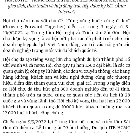
giao dịch, thỏa thuận và hợp đồng trực tiếp được ký kết. (Ảnh:
Internet)
Hội chợ năm nay với chủ đề: "Cùng vững bước, cùng đi lên"
(Growing Forward Together) diễn ra trong 3 ngày từ 8-
10/9/2022 tại Trung tâm Hội nghị và Triển lãm Sài Gòn. Hội
chợ được kỳ vọng là cơ hội bứt phá, tạo đà phát triển cho các
doanh nghiệp du lịch Việt Nam, đóng vai trò cầu nối giữa các
doanh nghiệp trong nước với du khách quốc tế.
Hội chợ đã tạo tiếng vang lớn cho ngành du lịch Thành phố Hồ
Chí Minh và cả nước. Hội chợ quy tụ hơn 1.500 đại biểu là các cơ
quan quản lý, công ty lữ hành, các đơn vị truyền thông, các hãng
hàng không, khách sạn và khu nghỉ dưỡng cùng các thương
hiệu, điểm đến tham quan, vui chơi, giải trí. Trong 3 ngày diễn
ra Hội chợ, đã thu hút gần 300 doanh nghiệp đến từ 41 tỉnh,
thành phố trên cả nước, cùng cơ quan xúc tiến du lịch từ 28
quốc gia và vùng lãnh thổ. Hội chợ kỳ vọng thu hút hơn 22.000
khách tham quan, trong đó 10.000 lượt khách thương mại và
12.000 lượt khách công chúng.
Chiều ngày 9/9/2022 tại Trung tâm hội chợ và triển lãm Sài
Gòn đã diễn ra Lễ trao giải “Giải thưởng Du lịch ITE HCMC