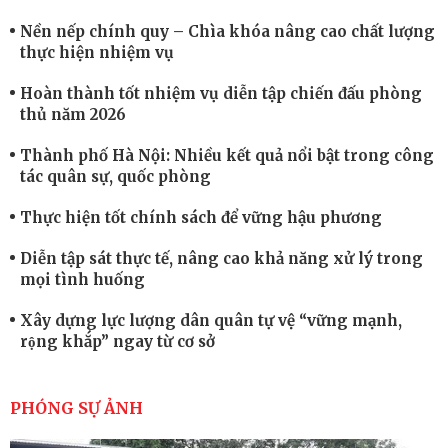
Nền nếp chính quy – Chìa khóa nâng cao chất lượng
thực hiện nhiệm vụ
Hoàn thành tốt nhiệm vụ diễn tập chiến đấu phòng
thủ năm 2026
Thành phố Hà Nội: Nhiều kết quả nổi bật trong công
tác quân sự, quốc phòng
Thực hiện tốt chính sách để vững hậu phương
Diễn tập sát thực tế, nâng cao khả năng xử lý trong
mọi tình huống
Xây dựng lực lượng dân quân tự vệ “vững mạnh,
rộng khắp” ngay từ cơ sở
Trung đoàn Pháo binh 452: Huấn luyện giỏi nâng
cao sức mạnh chiến đấu
PHÓNG SỰ ẢNH
Tiểu đoàn Thiết giáp hoàn thành tốt diễn tập chiến