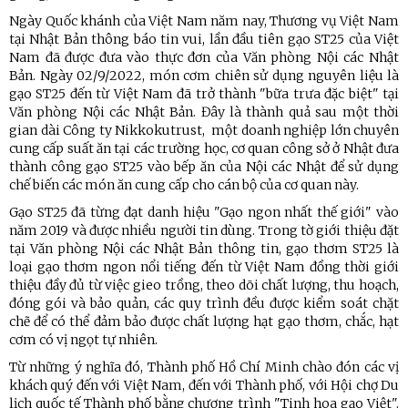
Ngày Quốc khánh của Việt Nam năm nay, Thương vụ Việt Nam
tại Nhật Bản thông báo tin vui, lần đầu tiên gạo ST25 của Việt
Nam đã được đưa vào thực đơn của Văn phòng Nội các Nhật
Bản. Ngày 02/9/2022, món cơm chiên sử dụng nguyên liệu là
gạo ST25 đến từ Việt Nam đã trở thành "bữa trưa đặc biệt" tại
Văn phòng Nội các Nhật Bản. Đây là thành quả sau một thời
gian dài Công ty Nikkokutrust, một doanh nghiệp lớn chuyên
cung cấp suất ăn tại các trường học, cơ quan công sở ở Nhật đưa
thành công gạo ST25 vào bếp ăn của Nội các Nhật để sử dụng
chế biến các món ăn cung cấp cho cán bộ của cơ quan này.
Gạo ST25 đã từng đạt danh hiệu "Gạo ngon nhất thế giới" vào
năm 2019 và được nhiều người tin dùng. Trong tờ giới thiệu đặt
tại Văn phòng Nội các Nhật Bản thông tin, gạo thơm ST25 là
loại gạo thơm ngon nổi tiếng đến từ Việt Nam đồng thời giới
thiệu đầy đủ từ việc gieo trồng, theo dõi chất lượng, thu hoạch,
đóng gói và bảo quản, các quy trình đều được kiểm soát chặt
chẽ để có thể đảm bảo được chất lượng hạt gạo thơm, chắc, hạt
cơm có vị ngọt tự nhiên.
Từ những ý nghĩa đó, Thành phố Hồ Chí Minh chào đón các vị
khách quý đến với Việt Nam, đến với Thành phố, với Hội chợ Du
lịch quốc tế Thành phố bằng chương trình "Tinh hoa gạo Việt".