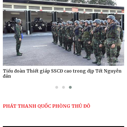
thuật có bắn đạn thật
Nơi sinh viên rèn ý trí, luyện kỹ năng
Tiểu đoàn Thiết giáp SSCĐ cao trong dịp Tết Nguyên
đán
PHÁT THANH QUỐC PHÒNG THỦ ĐÔ