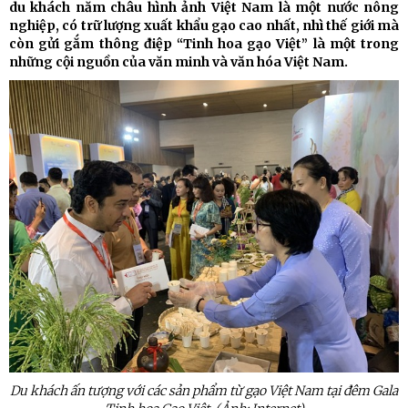
du khách năm châu hình ảnh Việt Nam là một nước nông
nghiệp, có trữ lượng xuất khẩu gạo cao nhất, nhì thế giới mà
còn gửi gắm thông điệp “Tinh hoa gạo Việt” là một trong
những cội nguồn của văn minh và văn hóa Việt Nam.
Du khách ấn tượng với các sản phẩm từ gạo Việt Nam tại đêm Gala