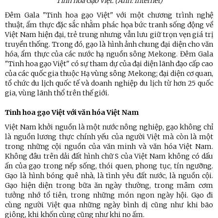
Tinh hoa Gạo Việt. (Ảnh: Internet)
Đêm Gala "Tinh hoa gạo Việt" với một chương trình nghệ
thuật, ẩm thực đặc sắc nhằm phác họa bức tranh sống động về
Việt Nam hiện đại, trẻ trung nhưng vẫn lưu giữ trọn vẹn giá trị
truyền thống. Trong đó, gạo là hình ảnh chung đại diện cho văn
hóa, ẩm thực của các nước hạ nguồn sông Mekong. Đêm Gala
"Tinh hoa gạo Việt" có sự tham dự của đại diện lãnh đạo cấp cao
của các quốc gia thuộc Hạ vùng sông Mekong; đại diện cơ quan,
tổ chức du lịch quốc tế và doanh nghiệp du lịch từ hơn 25 quốc
gia, vùng lãnh thổ trên thế giới.
Tinh hoa gạo Việt với văn hóa Việt Nam
Việt Nam khởi nguồn là một nước nông nghiệp, gạo không chỉ
là nguồn lương thực chính yếu của người Việt mà còn là một
trong những cội nguồn của văn minh và văn hóa Việt Nam.
Không đâu trên dải đất hình chữ S của Việt Nam không có dấu
ấn của gạo trong nếp sống, thói quen, phong tục, tín ngưỡng.
Gạo là hình bóng quê nhà, là tình yêu đất nước, là nguồn cội.
Gạo hiện diện trong bữa ăn ngày thường, trong mâm cơm
tưởng nhớ tổ tiên, trong những món ngon ngày hội. Gạo đi
cùng người Việt qua những ngày bình dị cũng như khi bão
giông, khi khốn cùng cũng như khi no ấm.