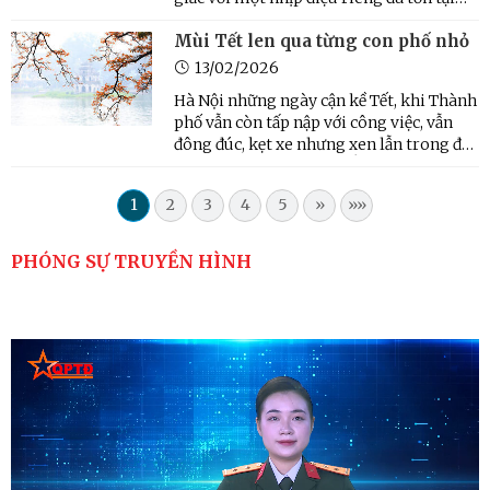
hơn ba thế kỷ. Đó không phải là tiếng xe
Mùi Tết len qua từng con phố nhỏ
cộ ồn ào hay nhịp sống gấp gáp của đô
thị, mà là âm thanh êm đềm của những
13/02/2026
đôi tay chạm ...
Hà Nội những ngày cận kề Tết, khi Thành
phố vẫn còn tấp nập với công việc, vẫn
đông đúc, kẹt xe nhưng xen lẫn trong đó
là những hình ảnh của sắc đào, mai tô
thắm từng góc phố-Thì ra mùa Xuân đã
1
2
3
4
5
»
»»
vội chen chân nơi nhịp sống đô thị ồn ào.
PHÓNG SỰ TRUYỀN HÌNH