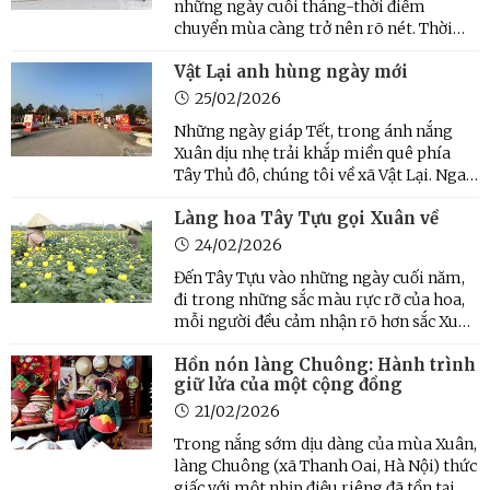
những ngày cuối tháng-thời điểm
chuyển mùa càng trở nên rõ nét. Thời
điểm này không còn chút se lạnh của
Vật Lại anh hùng ngày mới
mùa Xuân, nắng cũng chưa gay gắt như
chính Hạ, thỉnh thoảng lại xuất hiện
25/02/2026
những cơn mưa, đôi khi chỉ ...
Những ngày giáp Tết, trong ánh nắng
Xuân dịu nhẹ trải khắp miền quê phía
Tây Thủ đô, chúng tôi về xã Vật Lại. Ngay
từ cổng làng bề thế, khang trang, biểu
Làng hoa Tây Tựu gọi Xuân về
tượng cho diện mạo mới của vùng đất
giàu truyền thống, nhịp sống nơi đây đã
24/02/2026
toát lên sự yên ...
Đến Tây Tựu vào những ngày cuối năm,
đi trong những sắc màu rực rỡ của hoa,
mỗi người đều cảm nhận rõ hơn sắc Xuân
đang về. Thời điểm này, người dân làng
Hồn nón làng Chuông: Hành trình
hoa Tây Tựu (phường Tây Tựu, thành
giữ lửa của một cộng đồng
phố Hà Nội) tất bật chăm sóc những
luống hoa đang vào kỳ kết ...
21/02/2026
Trong nắng sớm dịu dàng của mùa Xuân,
làng Chuông (xã Thanh Oai, Hà Nội) thức
giấc với một nhịp điệu riêng đã tồn tại