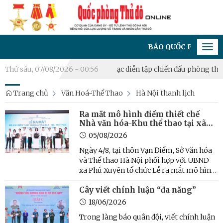
BÁO QUỐC PHÒNG THỦ ĐÔ -
Tog
navi
án bộ đã nghỉ hưu
Thứ sáu, 07/08/2026 - 00:56
Khai mạc diễn tập chiến đấu phòng thủ xã Đ
Trang chủ
Văn Hoá-Thể Thao
Hà Nội thanh lịch
Ra mắt mô hình điểm thiết chế
Nhà văn hóa-Khu thể thao tại xã
Phú Xuyên
05/08/2026
Ngày 4/8, tại thôn Vạn Điểm, Sở Văn hóa
và Thể thao Hà Nội phối hợp với UBND
xã Phú Xuyên tổ chức Lễ ra mắt mô hình
điểm thiết chế Nhà văn hóa-Khu thể
Cây viết chính luận “đa năng”
thao thôn Vạn Điểm, xã Phú Xuyên.
18/06/2026
Trong làng báo quân đội, viết chính luận