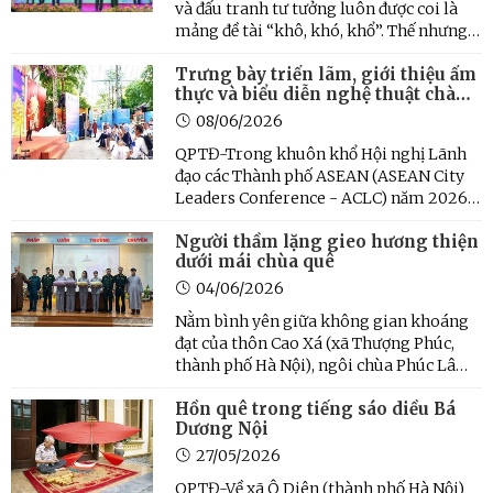
và đấu tranh tư tưởng luôn được coi là
mảng đề tài “khô, khó, khổ”. Thế nhưng,
với Trung tá Nguyễn Văn Tuân, phóng
Trưng bày triển lãm, giới thiệu ẩm
viên Báo Quốc phòng Thủ đô, mảng đề
thực và biểu diễn nghệ thuật chào
tài ấy lại là một trận địa đầy cuốn hút, nơi
mừng Hội nghị lãnh đạo các thành
anh liên tục ...
08/06/2026
phố ASEAN
QPTĐ-Trong khuôn khổ Hội nghị Lãnh
đạo các Thành phố ASEAN (ASEAN City
Leaders Conference - ACLC) năm 2026
do Bộ Ngoại giao và UBND thành phố Hà
Người thầm lặng gieo hương thiện
Nội đồng chủ trì tổ chức, Sở Văn hóa và
dưới mái chùa quê
Thể thao Hà Nội tổ chức Không gian
trưng bày, triển lãm, giới ...
04/06/2026
Nằm bình yên giữa không gian khoáng
đạt của thôn Cao Xá (xã Thượng Phúc,
thành phố Hà Nội), ngôi chùa Phúc Lâm
từ lâu đã trở thành chốn nương tựa tâm
Hồn quê trong tiếng sáo diều Bá
linh thanh tịnh của nhân dân quanh
Dương Nội
vùng.
27/05/2026
QPTĐ-Về xã Ô Diên (thành phố Hà Nội)