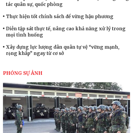
tác quân sự, quốc phòng
Thực hiện tốt chính sách để vững hậu phương
Diễn tập sát thực tế, nâng cao khả năng xử lý trong
mọi tình huống
Xây dựng lực lượng dân quân tự vệ “vững mạnh,
rộng khắp” ngay từ cơ sở
Trung đoàn Pháo binh 452: Huấn luyện giỏi nâng
cao sức mạnh chiến đấu
PHÓNG SỰ ẢNH
Tiểu đoàn Thiết giáp hoàn thành tốt diễn tập chiến
thuật có bắn đạn thật
Nơi sinh viên rèn ý trí, luyện kỹ năng