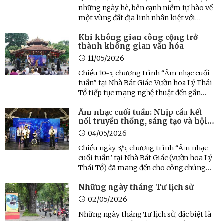
những ngày hè, bên cạnh niềm tự hào về
một vùng đất địa linh nhân kiệt với
những đô vật lừng danh, chúng tôi còn bị
Khi không gian công cộng trở
mê hoặc bởi tiếng sáo diều vi vu trên
thành không gian văn hóa
những tầng mây. Khác với những cánh
diều giải trí thông ...
11/05/2026
Chiều 10-5, chương trình “Âm nhạc cuối
tuần” tại Nhà Bát Giác-Vườn hoa Lý Thái
Tổ tiếp tục mang nghệ thuật đến gần
công chúng bằng một không gian biểu
Âm nhạc cuối tuần: Nhịp cầu kết
diễn mở, nơi âm nhạc hòa vào nhịp sống
nối truyền thống, sáng tạo và hội
phố đi bộ hồ Hoàn Kiếm. Từ những giai
nhập
điệu jazz kinh điển ...
04/05/2026
Chiều ngày 3/5, chương trình “Âm nhạc
cuối tuần” tại Nhà Bát Giác (vườn hoa Lý
Thái Tổ) đã mang đến cho công chúng
Thủ đô một không gian nghệ thuật giàu
Những ngày tháng Tư lịch sử
cảm xúc, nơi những giai điệu jazz phóng
khoáng hòa quyện cùng tinh thần Hà Nội
02/05/2026
thanh lịch.
Những ngày tháng Tư lịch sử, đặc biệt là