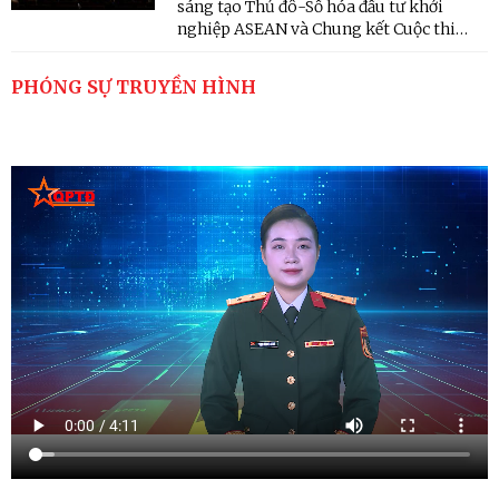
sáng tạo Thủ đô-Số hóa đầu tư khởi
nghiệp ASEAN và Chung kết Cuộc thi
Khởi nghiệp sáng tạo VinaCapital
Ventures VietChallenge (V3 Track)” do
PHÓNG SỰ TRUYỀN HÌNH
Thành đoàn Hà Nội phối hợp với Tập
đoàn VinaCapital tổ chức mới đây, ...