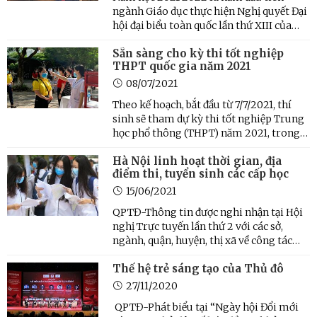
ngành Giáo dục thực hiện Nghị quyết Đại
hội đại biểu toàn quốc lần thứ XIII của
Đảng. Theo Bộ Giáo dục và Đào tạo,
Sẵn sàng cho kỳ thi tốt nghiệp
trong bối cảnh tác động phức tạp của
THPT quốc gia năm 2021
dịch Covid-19 như hiện nay, cần đa dạng
hóa các hình thức tổ ...
08/07/2021
Theo kế hoạch, bắt đầu từ 7/7/2021, thí
sinh sẽ tham dự kỳ thi tốt nghiệp Trung
học phổ thông (THPT) năm 2021, trong
đó 2 ngày thi chính thức sẽ diễn ra vào 7-
Hà Nội linh hoạt thời gian, địa
8/7/2021. Dự kiến đến ngày 26/7/2021,
điểm thi, tuyển sinh các cấp học
điểm thi sẽ được công bố tới các thí sinh.
Năm nay, ...
15/06/2021
QPTĐ-Thông tin được nghi nhận tại Hội
nghị Trực tuyến lần thứ 2 với các sở,
ngành, quận, huyện, thị xã về công tác
chuẩn bị kỳ thi vào lớp 10 Trung học phổ
Thế hệ trẻ sáng tạo của Thủ đô
thông (THPT) năm học 2021-2022 và
tuyển sinh vào các trường mầm non, lớp
27/11/2020
1, lớp 6, năm học ...
QPTĐ-Phát biểu tại “Ngày hội Đổi mới