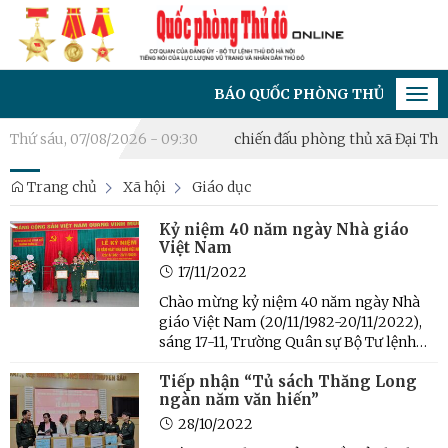
BÁO QUỐC PHÒNG THỦ ĐÔ - CƠ QUAN C
Tog
navi
ghỉ hưu
Thứ sáu, 07/08/2026 - 09:30
Khai mạc diễn tập chiến đấu phòng thủ xã Đại Thanh
Trang chủ
Xã hội
Giáo dục
Kỷ niệm 40 năm ngày Nhà giáo
Việt Nam
17/11/2022
Chào mừng kỷ niệm 40 năm ngày Nhà
giáo Việt Nam (20/11/1982-20/11/2022),
sáng 17-11, Trường Quân sự Bộ Tư lệnh
Thủ đô Hà Nội long trọng tổ chức Lễ Kỷ
Tiếp nhận “Tủ sách Thăng Long
niệm nhằm tri ân và tôn vinh những
ngàn năm văn hiến”
cống hiến của đội ngũ nhà giáo đang
giảng dạy tại Nhà trường.
28/10/2022