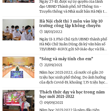
Ngày 27-10, được sự ủy quyền của lãnh
đạo UBND Thành phố, Sở Thông tin -
Truyền thông và Nhà xuất bản Hà Nội tổ
chức trao tặng Bộ sách thuộc “Tủ sách
Hà Nội chốt thi 3 môn vào lớp 10
Thăng Long ngàn năm văn hiến” giai
trường công lập không chuyên
đoạn II cho Trường Quân sự Bộ Tư lệnh
Thủ đô.
18/03/2022
Ngày 11-3, Phó Chủ tịch UBND thành phố
Hà Nội Chử Xuân Dũng đã ký văn bản số
715/UBND-KGVX gửi Sở Giáo dục và Đào
tạo về phương án tuyển sinh lớp 10
“Sóng và máy tính cho em”
Trung học phổ thông công lập không
chuyên năm học 2022-2023.
21/09/2021
Năm học 2021-2022, cả nước có gần 20
triệu học sinh phổ thông. Do ảnh hưởng
của dịch Covid-19, khoảng 7,35 triệu học
sinh các cấp, thuộc 26/63 tỉnh, thành
Thách thức dạy và học trong năm
trong cả nước đang triển khai học trực
học mới 2021-2022
tuyến, nhưng lại có đến 1,5 triệu em chưa
có máy tính ...
09/09/2021
Năm học 2021-2022 là năm đầu tiên