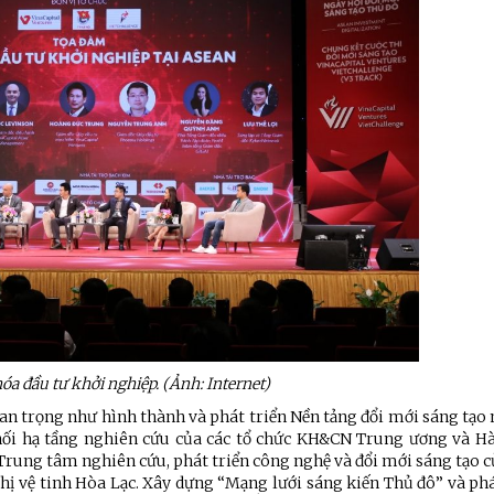
óa đầu tư khởi nghiệp. (Ảnh: Internet)
quan trọng như hình thành và phát triển Nền tảng đổi mới sáng tạ
ệnh Thủ đô và các tổ chức
Hương Tết ra đảo tiền tiêu
 nối hạ tầng nghiên cứu của các tổ chức KH&CN Trung ương và Hà
rị-xã hội thành phố Hà Nội
Trung tâm nghiên cứu, phát triển công nghệ và đổi mới sáng tạo c
ộng viên chiến sĩ mới
ô thị vệ tinh Hòa Lạc. Xây dựng “Mạng lưới sáng kiến Thủ đô” và ph