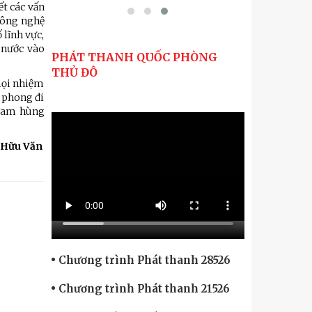
t các vấn
 công nghệ
 lĩnh vực,
ả nước vào
PHÁT THANH QUỐC PHÒNG
THỦ ĐÔ
 mọi nhiệm
n phong đi
 Nam hùng
Hữu Văn
Chương trình Phát thanh 28526
Chương trình Phát thanh 21526