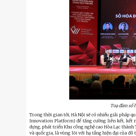
Toạ đàm số h
Trong thời gian tới, Hà Nội sẽ có nhiều giải pháp 
u
Tiểu đoàn Thiết giáp SSCĐ cao
Bộ Tư l
Innovation Platform) để tăng cường liên kết, kết
trong dịp Tết Nguyên đán
chính t
dựng, phát triển Khu công nghệ cao Hòa Lạc thành 
thăm, đ
và quốc gia, là vùng lõi với hạ tầng hiện đại của đ