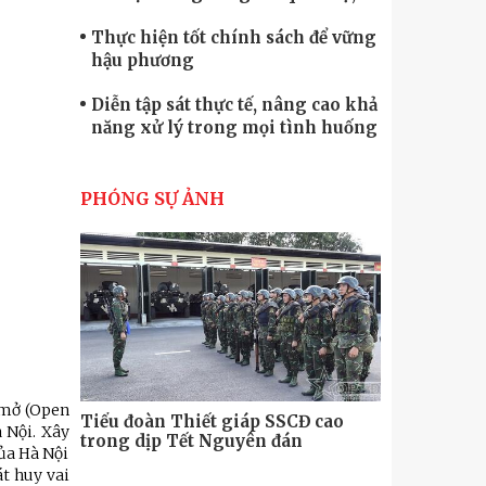
quốc phòng
Thực hiện tốt chính sách để vững
hậu phương
Diễn tập sát thực tế, nâng cao khả
năng xử lý trong mọi tình huống
Xây dựng lực lượng dân quân tự
vệ “vững mạnh, rộng khắp” ngay
PHÓNG SỰ ẢNH
từ cơ sở
Trung đoàn Pháo binh 452: Huấn
luyện giỏi nâng cao sức mạnh
chiến đấu
Tiểu đoàn Thiết giáp hoàn thành
tốt diễn tập chiến thuật có bắn đạn
thật
Nơi sinh viên rèn ý trí, luyện kỹ
năng
o mở (Open
Tiểu đoàn Thiết giáp SSCĐ cao
Bộ Tư lệnh
 Nội. Xây
trong dịp Tết Nguyên đán
chính trị-
ủa Hà Nội
thăm, động
át huy vai