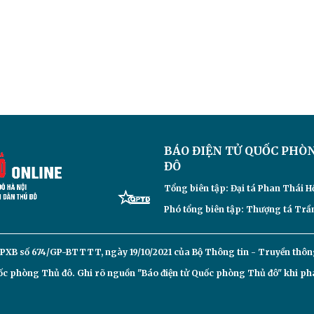
BÁO ĐIỆN TỬ
QUỐC PHÒ
ĐÔ
Tổng biên tập: Đại
tá Phan Thái H
Phó tổng biên tập: Thượng tá Trần
PXB số 674/GP-BTTTT, ngày 19/10/2021 của Bộ Thông tin - Truyền thôn
c phòng Thủ đô. Ghi rõ nguồn "Báo điện tử Quốc phòng Thủ đô" khi phát 