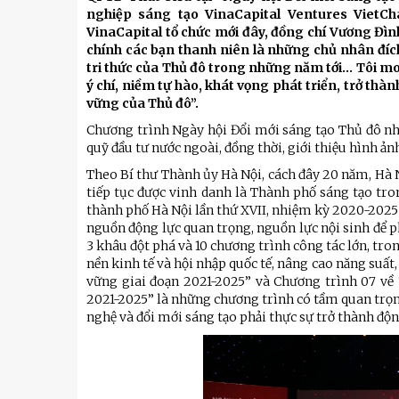
Kỹ thuật
nghiệp sáng tạo VinaCapital Ventures VietC
VinaCapital tổ chức mới đây, đồng chí Vương Đình
Hậu phương quân đội
chính các bạn thanh niên là những chủ nhân đích 
tri thức của Thủ đô trong những năm tới… Tôi mon
Giáo dục Quốc phòng và An
ý chí, niềm tự hào, khát vọng phát triển, trở thà
vững của Thủ đô”.
Chương trình Ngày hội Đổi mới sáng tạo Thủ đô nh
quỹ đầu tư nước ngoài, đồng thời, giới thiệu hình ả
Theo Bí thư Thành ủy Hà Nội, cách đây 20 năm, Hà 
tiếp tục được vinh danh là Thành phố sáng tạo tro
thành phố Hà Nội lần thứ XVII, nhiệm kỳ 2020-2025 
nguồn động lực quan trọng, nguồn lực nội sinh để p
3 khâu đột phá và 10 chương trình công tác lớn, tr
nền kinh tế và hội nhập quốc tế, nâng cao năng suất,
vững giai đoạn 2021-2025” và Chương trình 07 về 
2021-2025” là những chương trình có tầm quan trọng
nghệ và đổi mới sáng tạo phải thực sự trở thành động