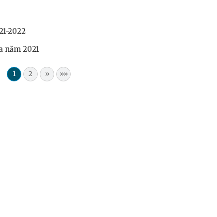
21-2022
ia năm 2021
1
2
»
»»