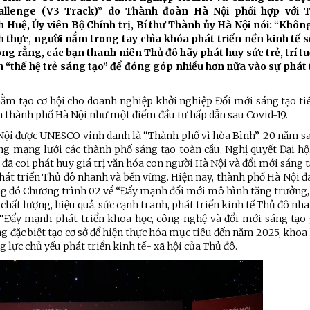
Chiến dịch 500 ngày đêm
Cải cách hành chính, 
hallenge (V3 Track)” do Thành đoàn Hà Nội phối hợp với 
 Huệ, Ủy viên Bộ Chính trị, Bí thư Thành ủy Hà Nội nói: “Không
thực, người nắm trong tay chìa khóa phát triển nền kinh tế số
g rằng, các bạn thanh niên Thủ đô hãy phát huy sức trẻ, trí tuệ
 ninh
nh “thế hệ trẻ sáng tạo” để đóng góp nhiều hơn nữa vào sự phát 
ằm tạo cơ hội cho doanh nghiệp khởi nghiệp Đổi mới sáng tạo tiế
nh thành phố Hà Nội như một điểm đầu tư hấp dẫn sau Covid-19.
Nội được UNESCO vinh danh là “Thành phố vì hòa Bình”. 20 năm sa
ng mạng lưới các thành phố sáng tạo toàn cầu. Nghị quyết Đại hộ
đã coi phát huy giá trị văn hóa con người Hà Nội và đổi mới sáng 
hát triển Thủ đô nhanh và bền vững. Hiện nay, thành phố Hà Nội đ
ong đó Chương trình 02 về “Đẩy mạnh đổi mới mô hình tăng trưởng, 
 chất lượng, hiệu quả, sức cạnh tranh, phát triển kinh tế Thủ đô nh
“Đẩy mạnh phát triển khoa học, công nghệ và đổi mới sáng tạo 
 đặc biệt tạo cơ sở để hiện thực hóa mục tiêu đến năm 2025, khoa
 lực chủ yếu phát triển kinh tế- xã hội của Thủ đô.