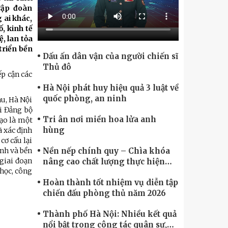
Chính phủ điện tử, Chuyển đổi số
Tập đoàn
 ai khác,
, kinh tế
, lan tỏa
triển bền
Dấu ấn dân vận của người chiến sĩ
Thủ đô
p cận các
Hà Nội phát huy hiệu quả 3 luật về
quốc phòng, an ninh
u, Hà Nội
i Đảng bộ
Tri ân nơi miền hoa lửa anh
tạo là một
hùng
ã xác định
cơ cấu lại
Nền nếp chính quy – Chìa khóa
anh và bền
giai đoạn
nâng cao chất lượng thực hiện
 học, công
nhiệm vụ
Hoàn thành tốt nhiệm vụ diễn tập
chiến đấu phòng thủ năm 2026
Thành phố Hà Nội: Nhiều kết quả
nổi bật trong công tác quân sự,