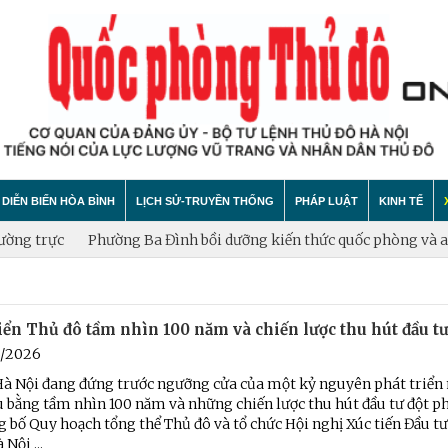
DIỄN BIẾN HÒA BÌNH
LỊCH SỬ-TRUYỀN THỐNG
PHÁP LUẬT
KINH TẾ
rực
Phường Ba Đình bồi dưỡng kiến thức quốc phòng và an ninh đô
hính trị
hất bại âm mưu diễn biến hòa bình
Theo Dòng Lịch Sử
Tin tức
Tin tức
iển Thủ đô tầm nhìn 100 năm và chiến lược thu hút đầu tư
"tự diễn biến", "tự chuyển hóa"
Sự Kiện
An ninh - Trật tự
Xây dựng
6/2026
Lịch sử LLVT nhân dân Thủ đô Hà Nội
Cuộc sống quanh ta
Vấn đề và
Hà Nội đang đứng trước ngưỡng cửa của một kỷ nguyên phát triển
 bằng tầm nhìn 100 năm và những chiến lược thu hút đầu tư đột ph
Thông Tin Liệt Sĩ
Tìm hiểu chính sách
Hội nhập
g bố Quy hoạch tổng thể Thủ đô và tổ chức Hội nghị Xúc tiến Đầu t
Nội ...