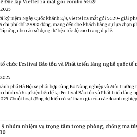
ễ Độc lập Viettel ra mắt gói combo 5G29
/2025
i kỷ niệm Ngày Quốc khánh 2/9, Viettel ra mắt gói 5G29- giải phá
ới chi phí chỉ 29.000 đồng, mang đến cho khách hàng sự lựa chọn 
 đáp ứng nhu cầu sử dụng dữ liệu tốc độ cao trong dịp lễ.
tổ chức Festival Bảo tồn và Phát triển làng nghề quốc tế
/2025
ành phố Hà Nội sẽ phối hợp cùng Bộ Nông nghiệp và Môi trường t
ện chính và 6 sự kiện bên lề tại Festival Bảo tồn và Phát triển làng 
025. Chuỗi hoạt động dự kiến có sự tham gia của các doanh nghiệp, 
: 9 nhóm nhiệm vụ trọng tâm trong phòng, chống ma tú
30