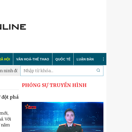
XÃ HỘI
VĂN HOÁ-THỂ THAO
QUỐC TẾ
LUẬN BÀN
́i tượng 4
Xã Phúc Lộc: Thành lập Tiểu đội dân quân thường tr
PHÓNG SỰ TRUYỀN HÌNH
Tin tức
Trong nước
Sự kiện
 đột phá
 nông thôn mới
Y tế
Quốc tế
Bình luận quốc tế
 dư luận
Giáo dục
Hà Nội thanh lịch
Bảo vệ chủ quyền biển đảo
 mới,
á. Với
Cải cách hành chính
Nét đẹp Người chiến sỹ Thủ đô
Khoa học quân sự nước ngoài
ư năm