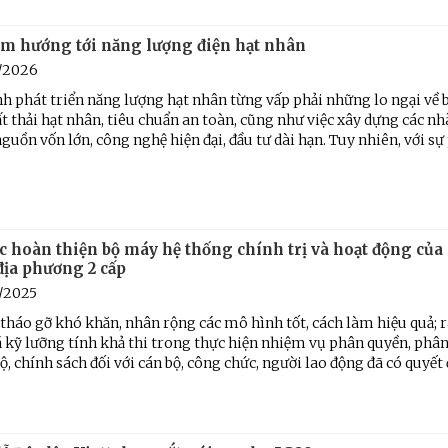
am hướng tới năng lượng điện hạt nhân
1/2026
nh phát triển năng lượng hạt nhân từng vấp phải những lo ngại về 
ất thải hạt nhân, tiêu chuẩn an toàn, cũng như việc xây dựng các n
nguồn vốn lớn, công nghệ hiện đại, đầu tư dài hạn. Tuy nhiên, với sự p
c hoàn thiện bộ máy hệ thống chính trị và hoạt động của
địa phương 2 cấp
/2025
 tháo gỡ khó khăn, nhân rộng các mô hình tốt, cách làm hiệu quả; r
 kỹ lưỡng tính khả thi trong thực hiện nhiệm vụ phân quyền, phân 
độ, chính sách đối với cán bộ, công chức, người lao động đã có quyết đ
ệnh Thủ đô và các tổ chức
Hương Tết ra đảo tiền tiêu
rị-xã hội thành phố Hà Nội
ộng viên chiến sĩ mới