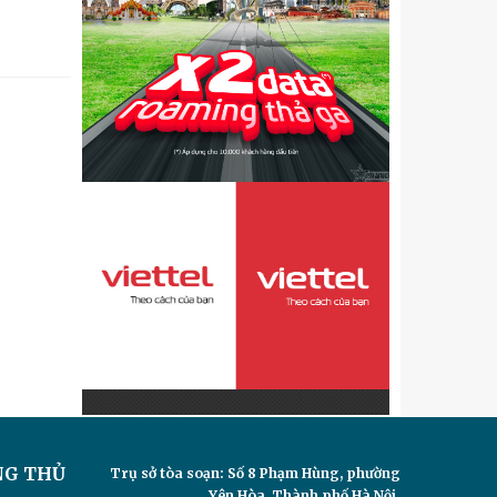
NG THỦ
Trụ sở tòa soạn: Số 8 Phạm Hùng, phường
Yên Hòa, Thành phố Hà Nội.