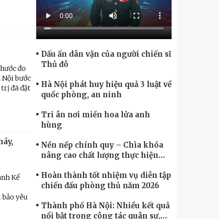
Chính phủ điện tử, Chuyển đổi số
Dấu ấn dân vận của người chiến sĩ
Thủ đô
thước đo
à Nội bước
Hà Nội phát huy hiệu quả 3 luật về
rị đã đặt
quốc phòng, an ninh
Tri ân nơi miền hoa lửa anh
hùng
háy,
Nền nếp chính quy – Chìa khóa
nâng cao chất lượng thực hiện
nhiệm vụ
Hoàn thành tốt nhiệm vụ diễn tập
ành Kế
chiến đấu phòng thủ năm 2026
m bảo yêu
Thành phố Hà Nội: Nhiều kết quả
nổi bật trong công tác quân sự,