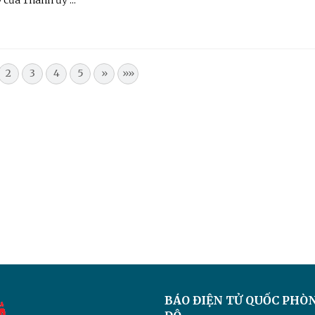
 của Thành ủy ...
2
3
4
5
»
»»
BÁO ĐIỆN TỬ
QUỐC PHÒ