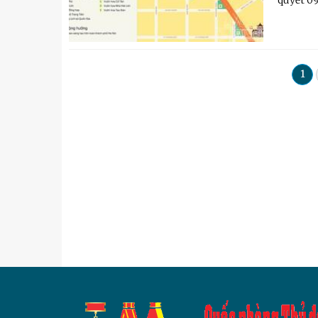
quyết 09
1