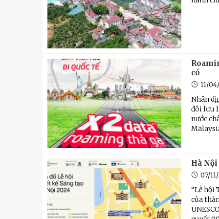
hành chí
Roamin
có
11/04
Nhân dịp
đôi lưu 
nước châ
Malaysia 
Hà Nội 
07/11
“Lễ hội 
của thàn
UNESCO 