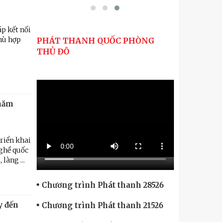
p kết nối
phù hợp
PHÁT THANH QUỐC PHÒNG
THỦ ĐÔ
 năm
riển khai
nghề quốc
làng ...
Chương trình Phát thanh 28526
y đến
Chương trình Phát thanh 21526