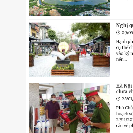
Kỹ thuật
Hậu phương quân đội
Giáo dục Quốc phòng và An
Nghị qu
09/0
Hạnh ph
cụ thể c
vào kỷ n
nền ...
Hà Nội
chữa c
28/0
Phó Chủ
hoạch s
27/11/20
cầu về p