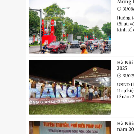
Mừng l
31/08
Hướng tớ
tối ưu v
kinh tế,
Hà Nội 
2025
31/07
UBND th
11 sự ki
tế năm 2
Hà Nội
năm 20