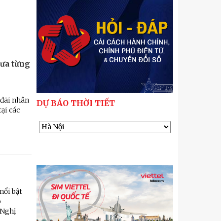
hưa từng
 đãi nhân
DỰ BÁO THỜI TIẾT
ại các
nổi bật
o
 Nghị