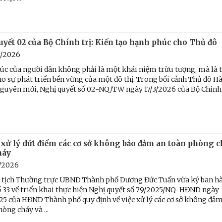
Chiến dịch 500 ngày đêm
Cải cách hành chính, 
 ninh
yết 02 của Bộ Chính trị: Kiến tạo hạnh phúc cho Thủ đô
5/2026
úc của người dân không phải là một khái niệm trừu tượng, mà là 
ho sự phát triển bền vững của một đô thị. Trong bối cảnh Thủ đô H
guyên mới, Nghị quyết số 02-NQ/TW ngày 17/3/2026 của Bộ Chính t
 xử lý dứt điểm các cơ sở không bảo đảm an toàn phòng c
háy
1/2026
 tịch Thường trực UBND Thành phố Dương Đức Tuấn vừa ký ban h
ố 33 về triển khai thực hiện Nghị quyết số 79/2025/NQ-HĐND ngày
25 của HĐND Thành phố quy định về việc xử lý các cơ sở không đả
hòng cháy và ...