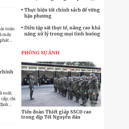
quốc phòng
Thực hiện tốt chính sách để vững
hậu phương
Diễn tập sát thực tế, nâng cao khả
bài toán
năng xử lý trong mọi tình huống
hà máy
hát ...
Xây dựng lực lượng dân quân tự
vệ “vững mạnh, rộng khắp” ngay
PHÓNG SỰ ẢNH
từ cơ sở
Trung đoàn Pháo binh 452: Huấn
luyện giỏi nâng cao sức mạnh
 chính
chiến đấu
Tiểu đoàn Thiết giáp hoàn thành
tốt diễn tập chiến thuật có bắn đạn
à soát,
thật
cấp; chi
Nơi sinh viên rèn ý trí, luyện kỹ
ịnh ...
năng
Tiểu đoàn Thiết giáp SSCĐ cao
Bộ Tư lệnh
trong dịp Tết Nguyên đán
chính trị-
thăm, động