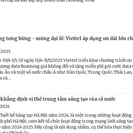
nh cấp xã sau sắp xếp nhiều nhất (khoảng 76%).
g tưng bừng - mừng đại lễ: Viettel áp dụng ưu đãi lớn c
/2025
 30/4-1/5, từ ngày 11/4-31/5/2025 Viettel triển khai chương trình ưu
lượng data Roaming giá không đổi và tặng miễn phí gói cước data t
u Âu và một số nước châu Á như: Hàn Quốc, Trung Quốc, Thái Lan,
và ...
khẳng định vị thế trung tâm sáng tạo của cả nước
/2024
Thiết kế Sáng tạo Hà Nội năm 2024, là một trong những hoạt động 
h phố Hà Nội, cam kết tổ chức hoạt động trong mạng lưới sáng tạ
năm 2024-2025. Đây cũng là nội dung nhằm, cụ thể hóa thực hiện