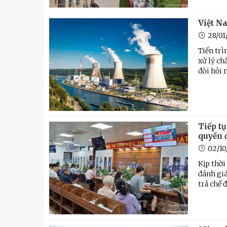
Việt N
28/0
Tiến trì
xử lý ch
đòi hỏi 
Tiếp tụ
quyền 
02/10
Kịp thời
đánh giá
trả chế 
u
Tiểu đoàn Thiết giáp SSCĐ cao
Bộ Tư l
trong dịp Tết Nguyên đán
chính t
thăm, đ