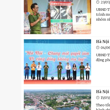
23/07
UBND Th
trình mụ
nhóm nh
Hà Nội
04/0
UBND TP
động ph
Hà Nội
15/05
Theo tổn