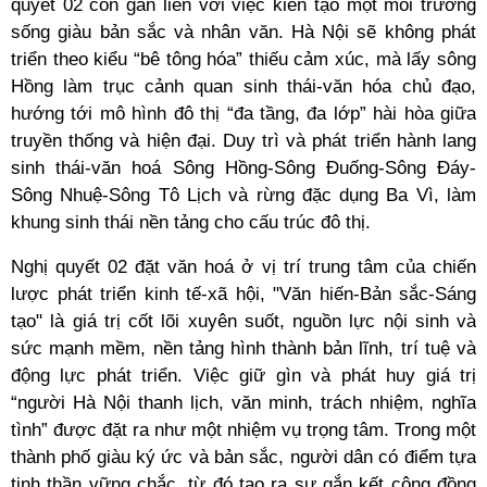
quyết 02 còn gắn liền với việc kiến tạo một môi trường
sống giàu bản sắc và nhân văn. Hà Nội sẽ không phát
triển theo kiểu “bê tông hóa” thiếu cảm xúc, mà lấy sông
Hồng làm trục cảnh quan sinh thái-văn hóa chủ đạo,
hướng tới mô hình đô thị “đa tầng, đa lớp” hài hòa giữa
truyền thống và hiện đại. Duy trì và phát triển hành lang
sinh thái-văn hoá Sông Hồng-Sông Đuống-Sông Đáy-
Sông Nhuệ-Sông Tô Lịch và rừng đặc dụng Ba Vì, làm
khung sinh thái nền tảng cho cấu trúc đô thị.
Nghị quyết 02 đặt văn hoá ở vị trí trung tâm của chiến
lược phát triển kinh tế-xã hội, "Văn hiến-Bản sắc-Sáng
tạo" là giá trị cốt lõi xuyên suốt, nguồn lực nội sinh và
sức mạnh mềm, nền tảng hình thành bản lĩnh, trí tuệ và
động lực phát triển. Việc giữ gìn và phát huy giá trị
“người Hà Nội thanh lịch, văn minh, trách nhiệm, nghĩa
tình” được đặt ra như một nhiệm vụ trọng tâm. Trong một
thành phố giàu ký ức và bản sắc, người dân có điểm tựa
tinh thần vững chắc, từ đó tạo ra sự gắn kết cộng đồng