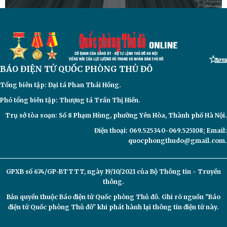
BÁO ĐIỆN TỬ
QUỐC PHÒNG THỦ ĐÔ
Tổng biên tập: Đại
tá Phan Thái Hồng.
Phó tổng biên tập: Thượng tá Trần Thị Hiền.
Trụ sở tòa soạn: Số 8 Phạm Hùng, phường Yên Hòa, Thành phố Hà Nội.
Điện thoại: 069.525340-069.525108; Email:
quocphongthudo@gmail.com.
GPXB số 674/GP-BTTTT, ngày 19/10/2021 của Bộ Thông tin - Truyền
thông.
Bản quyền thuộc Báo điện tử
Quốc phòng Thủ đô. Ghi rõ nguồn "Báo
điện tử Quốc phòng Thủ đô" khi phát hành lại thông tin điện tử này.