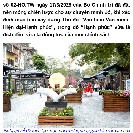
số 02-NQ/TW ngày 17/3/2026 của Bộ Chính trị đã đặt
nền móng chiến lược cho sự chuyển mình đó, khi xác
định mục tiêu xây dựng Thủ đô “Văn hiến-Văn minh-
Hiện đại-Hạnh phúc”, trong đó “Hạnh phúc” vừa là
đích đến, vừa là động lực của mọi chính sách.
Nghị quyết 02 kiến tạo một môi trường sống giàu bản sắc văn hóa