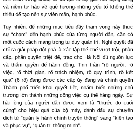
và niềm tự hào về quê hương-những yếu tố không thể
thiếu để tạo nên sự viên mãn, hạnh phúc.
Tuy nhiên, để những mục tiêu đầy tham vọng này thực
sự “chạm” đến hạnh phúc của từng người dân, cần có
một cuộc cách mạng trong tư duy quản trị. Nghị quyết đã
chỉ ra giải pháp đột phá là xác lập thể chế vượt trội, phân
cấp, phân quyền triệt để, trao cho Hà Nội đủ nguồn lực
và thẩm quyền để hành động. Tinh thần “rõ người, rõ
việc, rõ thời gian, rõ trách nhiệm, rõ quy trình, rõ kết
quả” (6 rõ) đang được các cấp ủy đảng và chính quyền
Thành phố triển khai quyết liệt, nhằm biến những chủ
trương lớn thành những công việc cụ thể hàng ngày. Sự
hài lòng của người dân được xem là “thước đo cuối
cùng” cho hiệu quả của bộ máy, đánh dấu sự chuyển
dịch từ “quản lý hành chính truyền thống” sang “kiến tạo
và phục vụ”, “quản trị thông minh”.