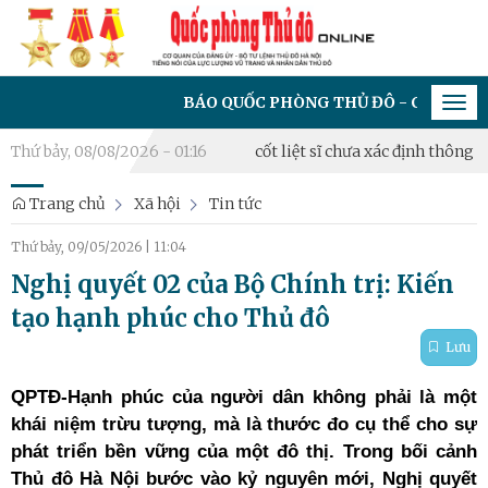
BÁO QUỐC PHÒNG THỦ ĐÔ - CƠ QUAN CỦA ĐẢNG
Tog
navi
6
Thứ bảy, 08/08/2026 - 01:16
Triển khai lấy mẫu hài cốt liệt sĩ chưa xác định thông tin tại
Trang chủ
Xã hội
Tin tức
Thứ bảy, 09/05/2026
|
11:04
Nghị quyết 02 của Bộ Chính trị: Kiến
tạo hạnh phúc cho Thủ đô
Lưu
QPTĐ-Hạnh phúc của người dân không phải là một
khái niệm trừu tượng, mà là thước đo cụ thể cho sự
phát triển bền vững của một đô thị. Trong bối cảnh
Thủ đô Hà Nội bước vào kỷ nguyên mới, Nghị quyết