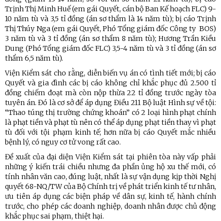
Trịnh Thị Minh Huế (em gái Quyết, cán bộ Ban Kế hoạch FLC) 9-
10 năm tù và 3,5 tỉ đồng (án sơ thẩm là 14 năm tù); bị cáo Trịnh
Thị Thúy Nga (em gái Quyết, Phó Tổng giám đốc Công ty BOS)
3 năm tù và 3 tỉ đồng (án sơ thẩm 8 năm tù); Hương Trần Kiều
Dung (Phó Tổng giám đốc FLC) 3,5-4 năm tù và 3 tỉ đồng (án sơ
thẩm 6,5 năm tù).
Viện Kiểm sát cho rằng, diễn biến vụ án có tình tiết mới; bị cáo
Quyết và gia đình các bị cáo không chỉ khắc phục đủ 2.500 tỉ
đồng chiếm đoạt mà còn nộp thừa 22 tỉ đồng trước ngày tòa
tuyên án. Đó là cơ sở để áp dụng Điều 211 Bộ luật Hình sự về tội:
“Thao túng thị trường chứng khoán” có 2 loại hình phạt chính
là phạt tiền và phạt tù nên có thể áp dụng phạt tiền thay vì phạt
tù đối với tội phạm kinh tế; hơn nữa bị cáo Quyết mắc nhiều
bệnh lý, có nguy cơ tử vong rất cao.
Đề xuất của đại diện Viện Kiểm sát tại phiên tòa này vấp phải
những ý kiến trái chiều nhưng đa phần ủng hộ xu thế mới, có
tính nhân văn cao, đúng luật, nhất là sự vận dụng kịp thời Nghị
quyết 68-NQ/TW của Bộ Chính trị về phát triển kinh tế tư nhân,
ưu tiên áp dụng các biện pháp về dân sự, kinh tế, hành chính
trước, cho phép các doanh nghiệp, doanh nhân được chủ động
khắc phục sai phạm, thiệt hại.