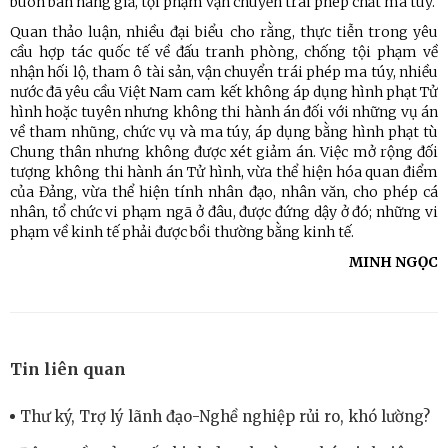
buôn bán hàng giả, tội phạm vận chuyển trái phép chất ma túy.
Quan thảo luận, nhiều đại biểu cho rằng, thực tiễn trong yêu
cầu hợp tác quốc tế về đấu tranh phòng, chống tội phạm về
nhận hối lộ, tham ô tài sản, vận chuyển trái phép ma túy, nhiều
nước đã yêu cầu Việt Nam cam kết không áp dụng hình phạt Tử
hình hoặc tuyên nhưng không thi hành án đối với những vụ án
về tham nhũng, chức vụ và ma túy, áp dụng bằng hình phạt tù
Chung thân nhưng không được xét giảm án. Việc mở rộng đối
tượng không thi hành án Tử hình, vừa thể hiện hóa quan điểm
của Đảng, vừa thể hiện tính nhân đạo, nhân văn, cho phép cá
nhân, tổ chức vi phạm ngã ở đâu, được đứng dậy ở đó; những vi
phạm về kinh tế phải được bồi thường bằng kinh tế.
MINH NGỌC
Tin liên quan
Thư ký, Trợ lý lãnh đạo-Nghề nghiệp rủi ro, khó lường?