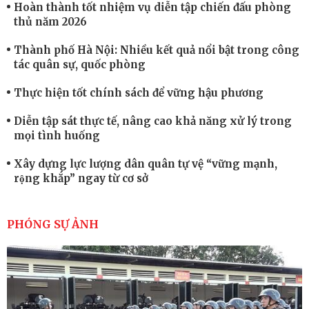
Hoàn thành tốt nhiệm vụ diễn tập chiến đấu phòng
thủ năm 2026
Thành phố Hà Nội: Nhiều kết quả nổi bật trong công
tác quân sự, quốc phòng
Thực hiện tốt chính sách để vững hậu phương
Diễn tập sát thực tế, nâng cao khả năng xử lý trong
mọi tình huống
Xây dựng lực lượng dân quân tự vệ “vững mạnh,
rộng khắp” ngay từ cơ sở
Trung đoàn Pháo binh 452: Huấn luyện giỏi nâng
cao sức mạnh chiến đấu
PHÓNG SỰ ẢNH
Tiểu đoàn Thiết giáp hoàn thành tốt diễn tập chiến
thuật có bắn đạn thật
Nơi sinh viên rèn ý trí, luyện kỹ năng