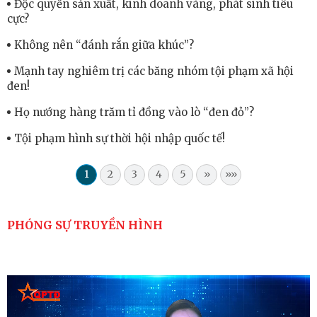
Độc quyền sản xuất, kinh doanh vàng, phát sinh tiêu
cực?
Không nên “đánh rắn giữa khúc”?
Mạnh tay nghiêm trị các băng nhóm tội phạm xã hội
đen!
Họ nướng hàng trăm tỉ đồng vào lò “đen đỏ”?
Tội phạm hình sự thời hội nhập quốc tế!
1
2
3
4
5
»
»»
PHÓNG SỰ TRUYỀN HÌNH