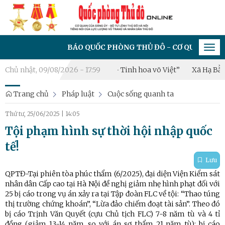
BÁO QUỐC PHÒNG THỦ ĐÔ - CƠ QUAN CỦA ĐẢNG ỦY
Tog
navi
 2026: “Hào khí Thăng Long – Tinh hoa võ Việt”
Chủ nhật, 09/08/2026 - 17:59
Xã Hạ Bằng tha
Trang chủ
Pháp luật
Cuộc sống quanh ta
Thứ tư, 25/06/2025
|
14:05
Tội phạm hình sự thời hội nhập quốc
tế!
Lưu
QPTĐ-Tại phiên tòa phúc thẩm (6/2025), đại diện Viện Kiểm sát
nhân dân Cấp cao tại Hà Nội đề nghị giảm nhẹ hình phạt đối với
25 bị cáo trong vụ án xảy ra tại Tập đoàn FLC về tội: “Thao túng
thị trường chứng khoán”, “Lừa đảo chiếm đoạt tài sản”. Theo đó
bị cáo Trịnh Văn Quyết (cựu Chủ tịch FLC) 7-8 năm tù và 4 tỉ
đồng (giảm 13-14 năm, so với án sơ thẩm 21 năm tù); bị cáo