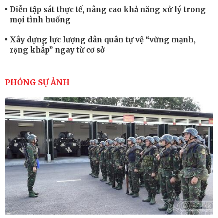
Diễn tập sát thực tế, nâng cao khả năng xử lý trong
mọi tình huống
Xây dựng lực lượng dân quân tự vệ “vững mạnh,
rộng khắp” ngay từ cơ sở
Trung đoàn Pháo binh 452: Huấn luyện giỏi nâng
cao sức mạnh chiến đấu
PHÓNG SỰ ẢNH
Tiểu đoàn Thiết giáp hoàn thành tốt diễn tập chiến
thuật có bắn đạn thật
Nơi sinh viên rèn ý trí, luyện kỹ năng