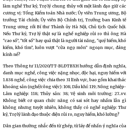
làm nghề Thư ký, Trợ lý chung thủy với một lãnh đạo giữ các
cương vị: Tổng Kiểm toán Nhà nước; Ủy viên Trung ương, Bộ
trưởng Tài chính; Ủy viên Bộ Chính trị, Trưởng ban Kinh tế
Trung ương rồi Bí thư Thành ủy Hà Nội, Chủ tịch Quốc hội.
Nếu Thư ký, Trợ lý thật sự là nghề nghiệp rủi ro thì ông Hà
“cao số”, “tốt số” hay quả thật là người tài năng, “quý hiếm, khó
kiếm, khó tìm”, luôn vượt “cửa ngọ môn” ngoạn mục, đáng
kính nể?
Theo Thông tư 11/2020/TT-BLĐTBXH hướng dẫn định nghĩa,
danh mục nghề, công việc nặng nhọc, độc hại, nguy hiểm với
1.838 nghề, công việc chia theo 31 lĩnh vực, bao gồm khai thác
khoáng sản (nghề/công việc): 108; Dầu khí: 119; Nông nghiệp-
Lâm nghiệp: 118; Thủy sản: 38; Vệ sinh môi trường: 27...vv.
Không biết cơ quan chức năng có sai sót hay nhầm lẫn gì
không nhưng tuyệt nhiên, không thấy có nghề nghiệp: Thư
ký, Trợ lý lãnh đạo thuộc diện rủi ro, nguy hiểm, khó lường?
Dân gian thường nhắc đến từ ghép, từ láy để nhấn ý nghĩa của