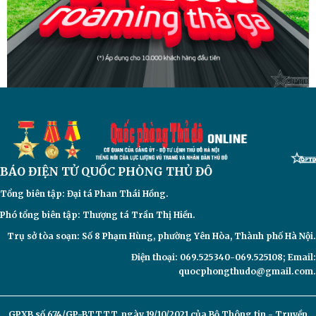
BÁO ĐIỆN TỬ
QUỐC PHÒNG THỦ ĐÔ
Tổng biên tập: Đại
tá Phan Thái Hồng.
Phó tổng biên tập: Thượng tá Trần Thị Hiền.
Trụ sở tòa soạn: Số 8 Phạm Hùng, phường Yên Hòa, Thành phố Hà Nội.
Điện thoại: 069.525340-069.525108; Email:
quocphongthudo@gmail.com.
GPXB số 674/GP-BTTTT, ngày 19/10/2021 của Bộ Thông tin - Truyền