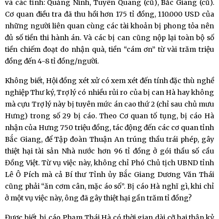
và các tỉnh: Quảng Ninh, Tuyên Quang (cũ), Bắc Giang (cũ).
Cơ quan điều tra đã thu hồi hơn 175 tỉ đồng, 110.000 USD của
những người liên quan cùng các tài khoản bị phong tỏa nên
đủ số tiền thi hành án. Và các bị can cũng nộp lại toàn bộ số
tiền chiếm đoạt do nhận quà, tiền “cám ơn” từ vài trăm triệu
đồng đến 4-8 tỉ đồng/người.
Không biết, Hội đồng xét xử có xem xét đến tính đặc thù nghề
nghiệp Thư ký, Trợ lý có nhiều rủi ro của bị can Hà hay không
mà cựu Trợ lý này bị tuyên mức án cao thứ 2 (chỉ sau chủ mưu
Hưng) trong số 29 bị cáo. Theo Cơ quan tố tụng, bị cáo Hà
nhận của Hưng 750 triệu đồng, tác động đến các cơ quan tỉnh
Bắc Giang, để Tập đoàn Thuận An trúng thầu trái phép, gây
thiệt hại tài sản Nhà nước hơn 96 tỉ đồng ở gói thầu số cầu
Đồng Việt. Từ vụ việc này, không chỉ Phó Chủ tịch UBND tỉnh
Lê Ô Pích mà cả Bí thư Tỉnh ủy Bắc Giang Dương Văn Thái
cũng phải “ăn cơm cân, mặc áo số”. Bị cáo Hà nghĩ gì, khi chỉ
ở một vụ việc này, ông đã gây thiệt hại gần trăm tỉ đồng?
Được biết, bị cáo Phạm Thái Hà có thời gian dài cỡ hai thập kỷ