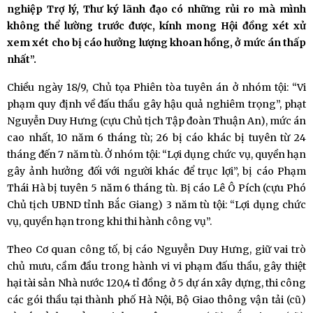
nghiệp Trợ lý, Thư ký lãnh đạo có những rủi ro mà mình
không thể lường trước được, kính mong Hội đồng xét xử
xem xét cho bị cáo hưởng lượng khoan hồng, ở mức án thấp
nhất”.
Chiều ngày 18/9, Chủ tọa Phiên tòa tuyên án ở nhóm tội: “Vi
phạm quy định về đấu thầu gây hậu quả nghiêm trọng”, phạt
Nguyễn Duy Hưng (cựu Chủ tịch Tập đoàn Thuận An), mức án
cao nhất, 10 năm 6 tháng tù; 26 bị cáo khác bị tuyên từ 24
tháng đến 7 năm tù. Ở nhóm tội: “Lợi dụng chức vụ, quyền hạn
gây ảnh hưởng đối với người khác để trục lợi”, bị cáo Phạm
Thái Hà bị tuyên 5 năm 6 tháng tù. Bị cáo Lê Ô Pích (cựu Phó
Chủ tịch UBND tỉnh Bắc Giang) 3 năm tù tội: “Lợi dụng chức
vụ, quyền hạn trong khi thi hành công vụ”.
Theo Cơ quan công tố, bị cáo Nguyễn Duy Hưng, giữ vai trò
chủ mưu, cầm đầu trong hành vi vi phạm đấu thầu, gây thiệt
hại tài sản Nhà nước 120,4 tỉ đồng ở 5 dự án xây dựng, thi công
các gói thầu tại thành phố Hà Nội, Bộ Giao thông vận tải (cũ)