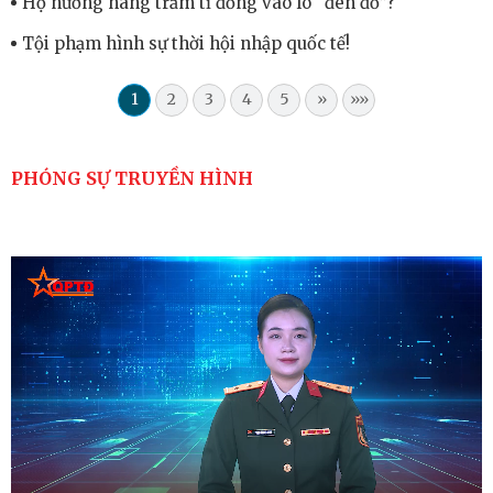
Họ nướng hàng trăm tỉ đồng vào lò “đen đỏ”?
Tội phạm hình sự thời hội nhập quốc tế!
1
2
3
4
5
»
»»
PHÓNG SỰ TRUYỀN HÌNH