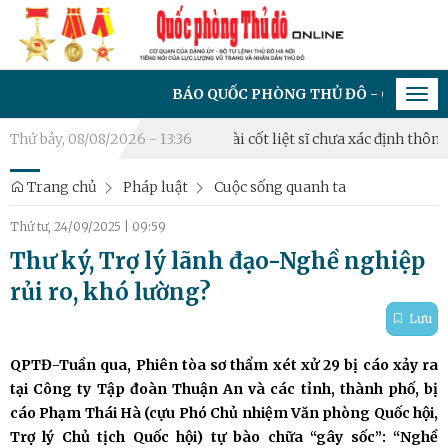
BÁO QUỐC PHÒNG THỦ ĐÔ - CƠ QUAN CỦA ĐẢ
Tog
navi
2026
Thứ bảy, 08/08/2026 - 13:36
Triển khai lấy mẫu hài cốt liệt sĩ chưa xác định thông tin
Trang chủ
Pháp luật
Cuộc sống quanh ta
Thứ tư, 24/09/2025
|
09:59
Thư ký, Trợ lý lãnh đạo-Nghề nghiệp
rủi ro, khó lường?
Lưu
QPTĐ-Tuần qua, Phiên tòa sơ thẩm xét xử 29 bị cáo xảy ra
tại Công ty Tập đoàn Thuận An và các tỉnh, thành phố, bị
cáo Phạm Thái Hà (cựu Phó Chủ nhiệm Văn phòng Quốc hội,
Trợ lý Chủ tịch Quốc hội) tự bào chữa “gây sốc”: “Nghề