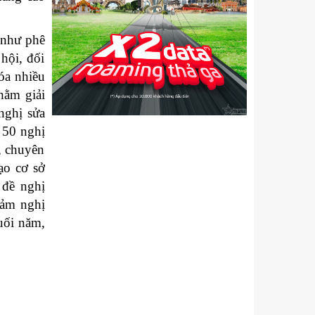
 như phê
hội, đối
óa nhiều
hằm giải
nghị sửa
 50 nghị
, chuyên
ạo cơ sở
 đề nghị
đảm nghị
uối năm,