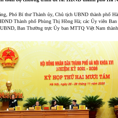
Chiến dịch 500 ngày đêm
Cải cách hành chính, 
ảng, Phó Bí thư Thành ủy, Chủ tịch UBND thành phố H
h HĐND Thành phố Phùng Thị Hồng Hà; các Ủy viên Ba
 ninh
o UBND, Ban Thường trực Ủy ban MTTQ Việt Nam thành