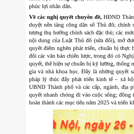
phúc lợi nhân dân.
Về các nghị quyết chuyên đề
,
HĐND Thành p
duyệt nền tảng công dân số Thủ đô; chính 
tượng thụ hưởng chính sách đặc thù; các mức
nội dung của Luật Thủ đô (sửa đổi), mở đư
quyết điểm nghẽn phát triển, chuẩn bị thực 
đổi các văn bản chiến lược, trong đó có Ngh
quyết,
thể hiện sự chuẩn bị kỹ lưỡng, thống 
gia và nhà khoa học. Đây là những quyết sá
pháp lý thúc đẩy phát triển kinh tế – xã 
UBND Thành phố và các cấp, ngành, địa ph
quyết nhanh chóng đi vào cuộc sống; đồng 
hoàn thành các mục tiêu năm 2025 và triển k