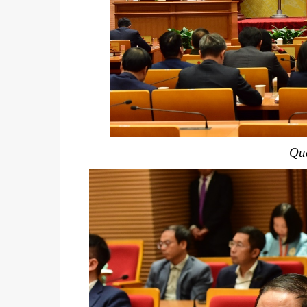
Qu
u
Tiểu đoàn Thiết giáp SSCĐ cao
Bộ Tư l
trong dịp Tết Nguyên đán
chính t
thăm, đ