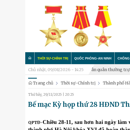
THỜI SỰ-CHÍNH TRỊ
QUỐC PHÒNG-AN NINH
CHỐNG 
Xã Hòa Lạc thành lập Tiểu đội Dân quân thường trực
Chủ nhật, 09/08/2026 - 14:25
Phường Ba
Trang chủ
Thời sự-Chính trị
Thành phố Hà
Trong nước
Công tác Đảng - Công tác C
Làm t
Thứ bảy, 29/11/2025
|
20:25
Quân đội
Huấn luyện SSCĐ
Chống 
Bế mạc Kỳ họp thứ 28 HĐND T
Luận bàn
Xây dựng đơn vị
Thành phố Hà Nội
Hậu cần
Chiều 28-11, sau hơn hai ngày làm
QPTĐ-
thành phố Hà Nội khóa XVI đã hoàn thàn