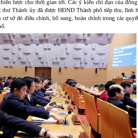
iến lược cho thời gian tới.
Các ý kiến chỉ đạo của
đồng 
Bí thư Thành ủy
đã được HĐND Thành phố tiếp thu, lĩnh h
n cơ sở đó điều chỉnh, bổ sung, hoàn chỉnh trong các quyế
hố.