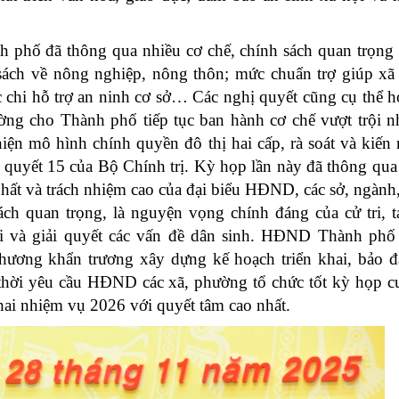
hố đã thông qua nhiều cơ chế, chính sách quan trọng
sách về nông nghiệp, nông thôn; mức chuẩn trợ giúp xã 
 chi hỗ trợ an ninh cơ sở… Các nghị quyết cũng cụ thể h
ờng cho Thành phố tiếp tục ban hành cơ chế vượt trội n
hiện mô hình chính quyền đô thị hai cấp, rà soát và kiến 
ị quyết 15 của Bộ Chính trị. Kỳ họp lần này đã thông qua
nhất và trách nhiệm cao của đại biểu HĐND, các sở, ngành
ch quan trọng, là nguyện vọng chính đáng của cử tri, t
hội và giải quyết các vấn đề dân sinh. HĐND Thành phố
ương khẩn trương xây dựng kế hoạch triển khai, bảo 
thời yêu cầu HĐND các xã, phường tổ chức tốt kỳ họp c
hai nhiệm vụ 2026 với quyết tâm cao nhất.