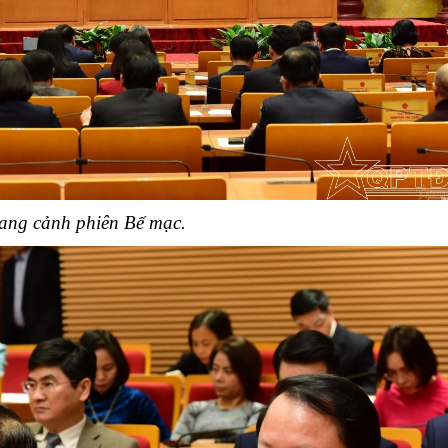
ang cảnh phiên Bế mạc.
ệnh Thủ đô và các tổ chức
Hương Tết ra đảo tiền tiêu
rị-xã hội thành phố Hà Nội
ộng viên chiến sĩ mới