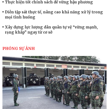
Thực hiện tốt chính sách để vững hậu phương
Diễn tập sát thực tế, nâng cao khả năng xử lý trong
mọi tình huống
Xây dựng lực lượng dân quân tự vệ “vững mạnh,
rộng khắp” ngay từ cơ sở
Trung đoàn Pháo binh 452: Huấn luyện giỏi nâng
cao sức mạnh chiến đấu
PHÓNG SỰ ẢNH
Tiểu đoàn Thiết giáp hoàn thành tốt diễn tập chiến
thuật có bắn đạn thật
Nơi sinh viên rèn ý trí, luyện kỹ năng