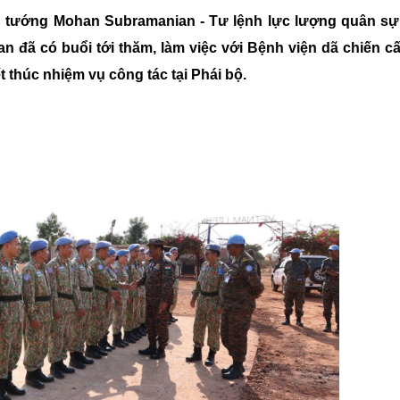
Chiến dịch 500 ngày đêm
Cải cách hành chính, 
ng tướng Mohan Subramanian - Tư lệnh lực lượng quân sự
n đã có buổi tới thăm, làm việc với Bệnh viện dã chiến cấ
 ninh
 thúc nhiệm vụ công tác tại Phái bộ.