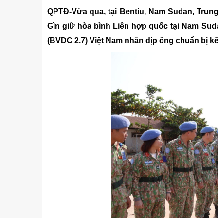
Kỹ thuật
QPTĐ-Vừa qua, tại Bentiu, Nam Sudan, Tru
Hậu phương quân đội
Gìn giữ hòa bình Liên hợp quốc tại Nam Suda
Giáo dục Quốc phòng và An
(BVDC 2.7) Việt Nam nhân dịp ông chuẩn bị kết