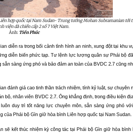
Liên hợp quốc tại Nam
Sudan
- Trung tướng
Mohan
Subramanian
tới 
nh viện dã chiến cấp 2 số 7 Việt Nam.
Ảnh:
Tiến Phúc
diễn ra trong bối cảnh tình hình an ninh, xung đột tại khu v
ng diễn biến phức tạp. Tư lệnh lực lượng quân sự Phái bộ đã 
năng sẵn sàng ứng phó và bảo đảm an toàn của BVDC 2.7 cũng n
 đánh giá cao tinh thần trách nhiệm, tính kỷ luật, sự chuyên 
n bộ, nhân viên BVDC 2.7. Ông khẳng định, trong điều kiện đị
 luôn duy trì tốt năng lực chuyên môn, sẵn sàng ứng phó với
g của Phái bộ Gìn giữ hòa bình Liên hợp quốc tại Nam Sudan.
ệnh Thủ đô và các tổ chức
Hương Tết ra đảo tiền tiêu
rị-xã hội thành phố Hà Nội
ộng viên chiến sĩ mới
sẽ kết thúc nhiệm kỳ công tác tại Phái bộ Gìn giữ hòa bình