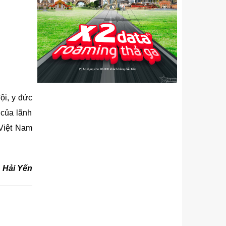
ội, y đức
 của lãnh
 Việt Nam
Hải Yến