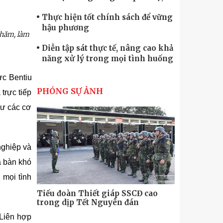
quốc phòng
Thực hiện tốt chính sách để vững
hậu phương
thăm, làm
Diễn tập sát thực tế, nâng cao khả
năng xử lý trong mọi tình huống
ực Bentiu
Xây dựng lực lượng dân quân tự
vệ “vững mạnh, rộng khắp” ngay
PHÓNG SỰ ẢNH
trực tiếp
từ cơ sở
hư các cơ
Trung đoàn Pháo binh 452: Huấn
luyện giỏi nâng cao sức mạnh
chiến đấu
Tiểu đoàn Thiết giáp hoàn thành
nghiệp và
tốt diễn tập chiến thuật có bắn đạn
thật
a bàn khó
Nơi sinh viên rèn ý trí, luyện kỹ
 mọi tình
năng
Tiểu đoàn Thiết giáp SSCĐ cao
Bộ Tư lệnh
trong dịp Tết Nguyên đán
chính trị-
thăm, động
 Liên hợp