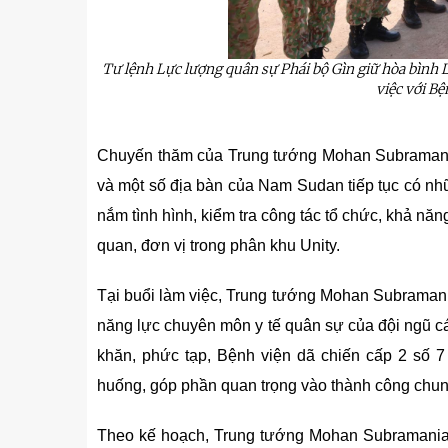
Tư lệnh Lực lượng quân sự Phái bộ Gìn giữ hòa bình 
việc với Bệ
Chuyến thăm của Trung tướng Mohan Subramanian 
và một số địa bàn của Nam Sudan tiếp tục có nhữ
nắm tình hình, kiểm tra công tác tổ chức, khả 
quan, đơn vị trong phân khu Unity.
Tại buổi làm việc, Trung tướng Mohan Subramanian
năng lực chuyên môn y tế quân sự của đội ngũ cá
khăn, phức tạp, Bệnh viện dã chiến cấp 2 số 7
huống, góp phần quan trọng vào thành công chun
u
Tiểu đoàn Thiết giáp SSCĐ cao
Bộ Tư l
trong dịp Tết Nguyên đán
chính t
thăm, đ
Theo kế hoạch, Trung tướng Mohan Subramanian 