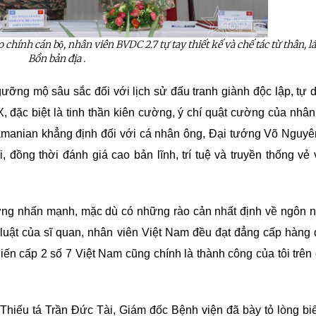
o
chính
cán
bộ
, nhân viên BVDC 2.7
tự
tay thiết kế và chế tác từ thân, l
Bồn bản địa .
ưỡng mộ sâu sắc đối với lịch sử đấu tranh giành độc lập, tự 
, đặc biệt là tinh thần kiên cường, ý chí quật cường của nhân
anian khẳng định đối với cá nhân ông, Đại tướng Võ Nguyê
, đồng thời đánh giá cao bản lĩnh, trí tuệ và truyền thống vẻ
ớng nhấn mạnh, mặc dù có những rào cản nhất định về ngôn 
 luật của sĩ quan, nhân viên Việt Nam đều đạt đẳng cấp hàng
ến cấp 2 số 7 Việt Nam cũng chính là thành công của tôi trên
Thiếu tá Trần Đức Tài, Giám đốc Bệnh viện đã bày tỏ lòng bi