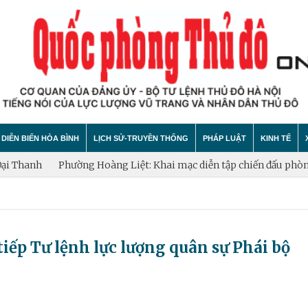
DIỄN BIẾN HÒA BÌNH
LỊCH SỬ-TRUYỀN THỐNG
PHÁP LUẬT
KINH TẾ
h
Phường Hoàng Liệt: Khai mạc diễn tập chiến đấu phòng thủ 
hính trị
hất bại âm mưu diễn biến hòa bình
Theo Dòng Lịch Sử
Tin tức
Tin tức
"tự diễn biến", "tự chuyển hóa"
Sự Kiện
An ninh - Trật tự
Xây dựng
tiếp Tư lệnh lực lượng quân sự Phái bộ
Lịch sử LLVT nhân dân Thủ đô Hà Nội
Cuộc sống quanh ta
Vấn đề và
Thông Tin Liệt Sĩ
Tìm hiểu chính sách
Hội nhập