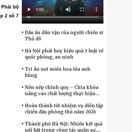
Chính phủ điện tử, Chuyển đổi số
 Phái bộ
p 2 số 7
Dấu ấn dân vận của người chiến sĩ
Thủ đô
Hà Nội phát huy hiệu quả 3 luật về
quốc phòng, an ninh
Tri ân nơi miền hoa lửa anh
hùng
Nền nếp chính quy – Chìa khóa
nâng cao chất lượng thực hiện
nhiệm vụ
Hoàn thành tốt nhiệm vụ diễn tập
chiến đấu phòng thủ năm 2026
Thành phố Hà Nội: Nhiều kết quả
nổi bật trong công tác quân sự,