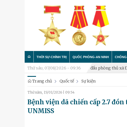
THỜI SỰ-CHÍNH TRỊ
QUỐC PHÒNG-AN NINH
CHỐNG 
ã nghỉ hưu
Khai mạc diễn tập chiến đấu phòng thủ xã Đại Than
Thứ sáu, 07/08/2026 - 09:36
Trang chủ
Quốc tế
Sự kiện
Trong nước
Công tác Đảng - Công tác C
Làm t
Thứ năm, 15/01/2026
|
09:54
Quân đội
Huấn luyện SSCĐ
Chống 
Bệnh viện dã chiến cấp 2.7 đón 
Luận bàn
Xây dựng đơn vị
UNMISS
Thành phố Hà Nội
Hậu cần