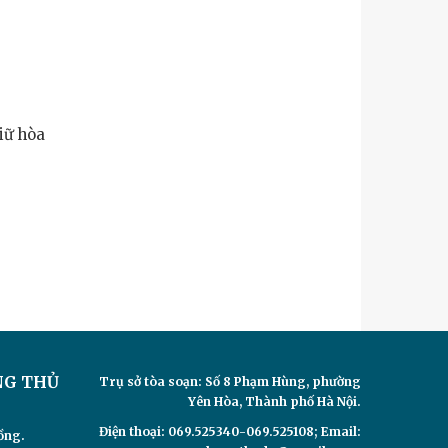
iữ hòa
NG THỦ
Trụ sở tòa soạn: Số 8 Phạm Hùng, phường
Yên Hòa, Thành phố Hà Nội.
Điện thoại: 069.525340-069.525108; Email:
ồng.