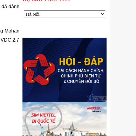
n đã dành
ớng Mohan
 BVDC 2.7