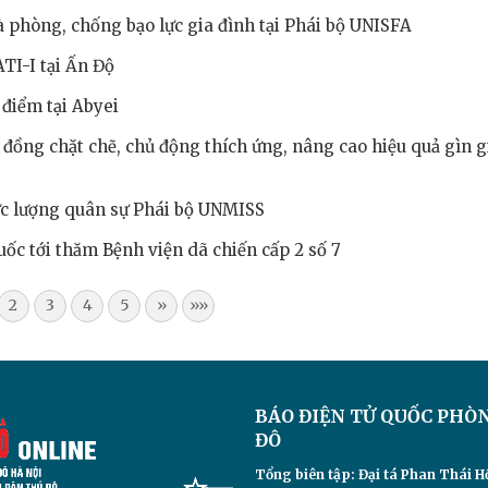
 phòng, chống bạo lực gia đình tại Phái bộ UNISFA
TI-I tại Ấn Độ
điểm tại Abyei
đồng chặt chẽ, chủ động thích ứng, nâng cao hiệu quả gìn g
lực lượng quân sự Phái bộ UNMISS
uốc tới thăm Bệnh viện dã chiến cấp 2 số 7
2
3
4
5
»
»»
BÁO ĐIỆN TỬ
QUỐC PHÒ
ĐÔ
Tổng biên tập: Đại
tá Phan Thái H