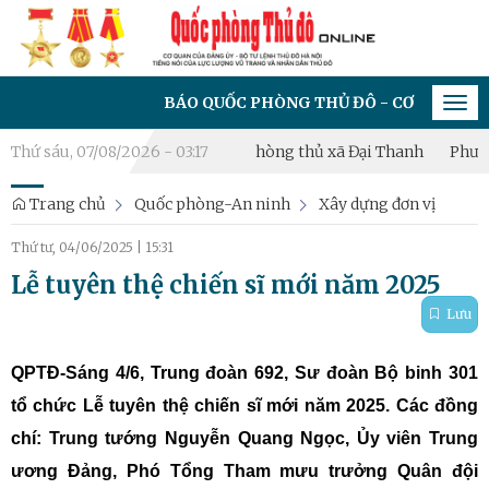
BÁO QUỐC PHÒNG THỦ ĐÔ - CƠ QUAN CỦA ĐẢNG ỦY - B
Tog
navi
c diễn tập chiến đấu phòng thủ xã Đại Thanh
Thứ sáu, 07/08/2026 - 03:17
Phường Hoàng Liệ
Trang chủ
Quốc phòng-An ninh
Xây dựng đơn vị
Thứ tư, 04/06/2025
|
15:31
Lễ tuyên thệ chiến sĩ mới năm 2025
Lưu
QPTĐ-Sáng 4/6, Trung đoàn 692, Sư đoàn Bộ binh 301
tổ chức Lễ tuyên thệ chiến sĩ mới năm 2025. Các đồng
chí: Trung tướng Nguyễn Quang Ngọc, Ủy viên Trung
ương Đảng, Phó Tổng Tham mưu trưởng Quân đội