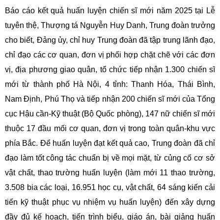
Báo cáo kết quả huấn luyện chiến sĩ mới năm 2025 tại Lễ
tuyên thệ, Thượng tá Nguyễn Huy Danh, Trung đoàn trưởng
cho biết, Đảng ủy, chỉ huy Trung đoàn đã tập trung lãnh đạo,
chỉ đạo các cơ quan, đơn vị phối hợp chặt chẽ với các đơn
vị, địa phương giao quân, tổ chức tiếp nhận 1.300 chiến sĩ
mới từ thành phố Hà Nội, 4 tỉnh: Thanh Hóa, Thái Bình,
Nam Định, Phú Thọ và tiếp nhận 200 chiến sĩ mới của Tổng
cục Hậu cần-Kỹ thuật (Bộ Quốc phòng), 147 nữ chiến sĩ mới
thuộc 17 đầu mối cơ quan, đơn vị trong toàn quân-khu vực
phía Bắc. Để huấn luyện đạt kết quả cao, Trung đoàn đã chỉ
đạo làm tốt công tác chuẩn bị về mọi mặt, từ củng cố cơ sở
vật chất, thao trường huấn luyện (làm mới 11 thao trường,
3.508 bia các loại, 16.951 học cụ, vật chất, 64 sáng kiến cải
tiến kỹ thuật phục vụ nhiệm vụ huấn luyện) đến xây dựng
đầy đủ kế hoạch, tiến trình biểu, giáo án, bài giảng huấn