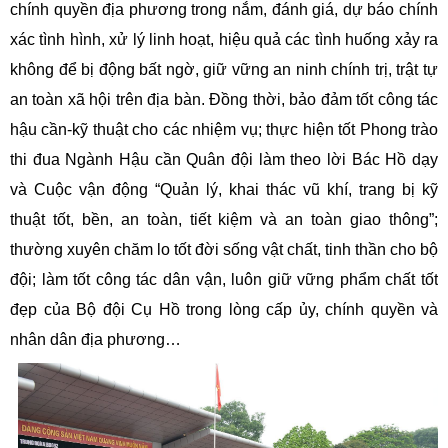
chính quyền địa phương trong nắm, đánh giá, dự báo chính
xác tình hình, xử lý linh hoạt, hiệu quả các tình huống xảy ra
không để bị động bất ngờ, giữ vững an ninh chính trị, trật tự
an toàn xã hội trên địa bàn. Đồng thời, bảo đảm tốt công tác
hậu cần-kỹ thuật cho các nhiệm vụ; thực hiện tốt Phong trào
thi đua Ngành Hậu cần Quân đội làm theo lời Bác Hồ dạy
và Cuộc vận động “Quản lý, khai thác vũ khí, trang bị kỹ
thuật tốt, bền, an toàn, tiết kiệm và an toàn giao thông”;
thường xuyên chăm lo tốt đời sống vật chất, tinh thần cho bộ
đội; làm tốt công tác dân vận, luôn giữ vững phẩm chất tốt
đẹp của Bộ đội Cụ Hồ trong lòng cấp ủy, chính quyền và
nhân dân địa phương…