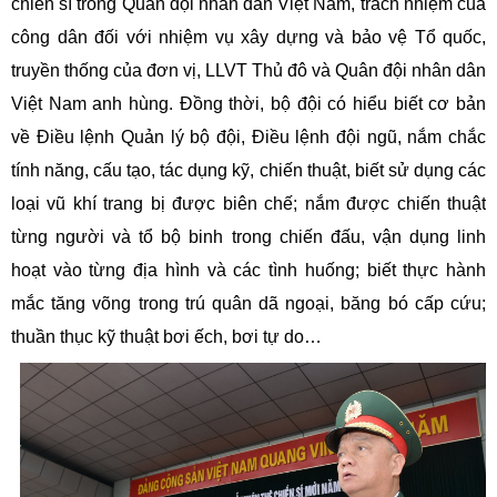
chiến sĩ trong Quân đội nhân dân Việt Nam, trách nhiệm của
công dân đối với nhiệm vụ xây dựng và bảo vệ Tổ quốc,
truyền thống của đơn vị, LLVT Thủ đô và Quân đội nhân dân
Việt Nam anh hùng. Đồng thời, bộ đội có hiểu biết cơ bản
về Điều lệnh Quản lý bộ đội, Điều lệnh đội ngũ, nắm chắc
tính năng, cấu tạo, tác dụng kỹ, chiến thuật, biết sử dụng các
loại vũ khí trang bị được biên chế; nắm được chiến thuật
từng người và tổ bộ binh trong chiến đấu, vận dụng linh
hoạt vào từng địa hình và các tình huống; biết thực hành
mắc tăng võng trong trú quân dã ngoại, băng bó cấp cứu;
thuần thục kỹ thuật bơi ếch, bơi tự do…