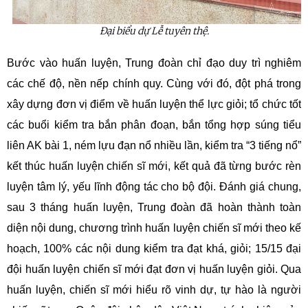
Đại biểu dự Lễ tuyên thệ.
Bước vào huấn luyện, Trung đoàn chỉ đạo duy trì nghiêm
các chế độ, nền nếp chính quy. Cùng với đó, đột phá trong
xây dựng đơn vị điểm về huấn luyện thể lực giỏi; tổ chức tốt
các buổi kiểm tra bắn phân đoạn, bắn tổng hợp súng tiểu
liên AK bài 1, ném lựu đạn nổ nhiều lần, kiểm tra “3 tiếng nổ”
kết thúc huấn luyện chiến sĩ mới, kết quả đã từng bước rèn
luyện tâm lý, yếu lĩnh động tác cho bộ đội. Đánh giá chung,
sau 3 tháng huấn luyện, Trung đoàn đã hoàn thành toàn
diện nội dung, chương trình huấn luyện chiến sĩ mới theo kế
hoạch, 100% các nội dung kiểm tra đạt khá, giỏi; 15/15 đại
đội huấn luyện chiến sĩ mới đạt đơn vị huấn luyện giỏi. Qua
huấn luyện, chiến sĩ mới hiểu rõ vinh dự, tự hào là người