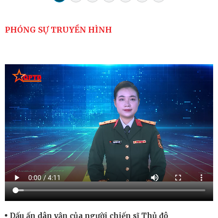
PHÓNG SỰ TRUYỀN HÌNH
Dấu ấn dân vận của người chiến sĩ Thủ đô