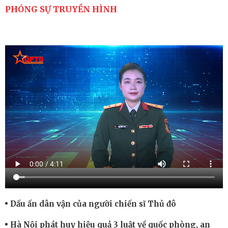
PHÓNG SỰ TRUYỀN HÌNH
Dấu ấn dân vận của người chiến sĩ Thủ đô
Hà Nội phát huy hiệu quả 3 luật về quốc phòng, an