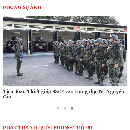
cao sức mạnh chiến đấu
PHÓNG SỰ ẢNH
Tiểu đoàn Thiết giáp hoàn thành tốt diễn tập chiến
thuật có bắn đạn thật
Nơi sinh viên rèn ý trí, luyện kỹ năng
Tiểu đoàn Thiết giáp SSCĐ cao trong dịp Tết Nguyên
đán
PHÁT THANH QUỐC PHÒNG THỦ ĐÔ