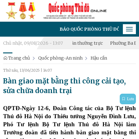
BÁO QUỐC PHÒNG THỦ ĐÔ - CƠ QUAN CỦA ĐẢ
Tog
navi
 thành lập Tiểu đội Dân quân thường trực
Chủ nhật, 09/08/2026 - 13:07
Phường Ba Đình bồi 
Trang chủ
Quốc phòng-An ninh
Hậu cần
Thứ sáu, 13/06/2025
|
14:07
Bàn giao mặt bằng thi công cải tạo,
sửa chữa doanh trại
Lưu
QPTĐ-
Ngày 12-6, Đoàn Công tác của Bộ Tư lệnh
Thủ đô Hà Nội do Thiếu tướng Nguyễn Đình Lưu,
Phó Tư lệnh Bộ Tư lệnh Thủ đô Hà Nội làm
Trưởng đoàn đã tiến hành bàn giao mặt bằng thi