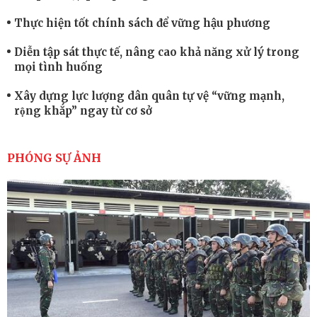
Thực hiện tốt chính sách để vững hậu phương
Diễn tập sát thực tế, nâng cao khả năng xử lý trong
mọi tình huống
Xây dựng lực lượng dân quân tự vệ “vững mạnh,
rộng khắp” ngay từ cơ sở
Trung đoàn Pháo binh 452: Huấn luyện giỏi nâng
cao sức mạnh chiến đấu
PHÓNG SỰ ẢNH
Tiểu đoàn Thiết giáp hoàn thành tốt diễn tập chiến
thuật có bắn đạn thật
Nơi sinh viên rèn ý trí, luyện kỹ năng