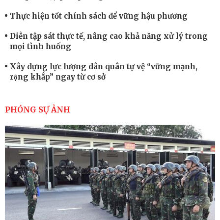
Thực hiện tốt chính sách để vững hậu phương
Diễn tập sát thực tế, nâng cao khả năng xử lý trong
mọi tình huống
Xây dựng lực lượng dân quân tự vệ “vững mạnh,
rộng khắp” ngay từ cơ sở
Trung đoàn Pháo binh 452: Huấn luyện giỏi nâng
cao sức mạnh chiến đấu
PHÓNG SỰ ẢNH
Tiểu đoàn Thiết giáp hoàn thành tốt diễn tập chiến
thuật có bắn đạn thật
Nơi sinh viên rèn ý trí, luyện kỹ năng