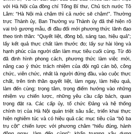
với Hà Nội của đồng chí Tổng Bí thư, Chủ tịch nước Tô
Lâm: “Hà Nội mà chậm thì cả nước sẽ chậm!”. Thường
trực Thành ủy, Ban Thường vụ Thành ủy đã thể hiện rõ
vai trò gương mẫu, đi đầu đổi mới phương thức lãnh đạo
theo tinh thần: “Quyết liệt, đồng bộ, sáng tạo, hiệu quả”;
lấy kết quả thực chất làm thước đo; lấy sự hài lòng và
hạnh phúc của người dân làm mục tiêu cuối cùng. Từ đó
đã định hình phong cách, phương thức làm việc mới,
nâng cao ý thức trách nhiệm của đội ngũ cán bộ, công
chức, viên chức, nhất là người đứng đầu, vào cuộc thực
chất, trên tinh thần quyết liệt, làm ngay, làm hiệu quả,
làm đến cùng; trọng tâm, trọng điểm hướng vào những
nhiệm vụ chiến lược, những yêu cầu cấp bách, quan
trọng đặt ra. Các cấp ủy, tổ chức Đảng và hệ thống
chính trị của Hà Nội quán triệt sâu sắc, triển khai thực
hiện nghiêm túc và có hiệu quả các mục tiêu của “bộ ba
trụ cột” chiến lược với phương châm “hiểu đúng, hành
động ngay, làm đến cùng”; khẩn trương xây dựng