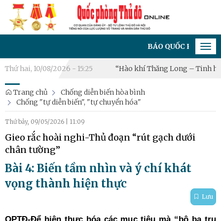
BÁO QUỐC PHÒNG THỦ ĐÔ - C
Tog
navi
 thuật Quốc tế Hà Nội 2026: “Hào khí Thăng Long – Tinh hoa võ Vi
Thứ hai, 10/08/2026 - 15:25
Trang chủ
Chống diễn biến hòa bình
Chống "tự diễn biến", "tự chuyển hóa"
Thứ bảy, 09/05/2026
|
11:09
Gieo rắc hoài nghi-Thủ đoạn “rút gạch dưới
chân tường”
Bài 4: Biến tầm nhìn và ý chí khát
vọng thành hiện thực
Lưu
QPTĐ-Để hiện thực hóa các mục tiêu mà “bộ ba trụ