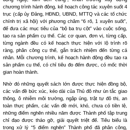
chương trình hành động, kế hoạch công tác xuyên suốt 4
trục (cấp ủy Đảng, HĐND, UBND, MTTQ và các tổ chức
chính trị xã hội) với phương châm “6 rõ, 1 xuyên suốt”,
để đưa các mục tiêu của “bộ ba trụ cột” vào cuộc sống,
tạo ra sản phẩm cụ thể. Các cơ quan, đơn vị, từng cấp,
từng ngành đều có kế hoạch thực hiện với lộ trình rõ
ràng, phân công cụ thể, gắn trách nhiệm đến từng cá
nhân. Mỗi chương trình, kế hoạch hành động đều tạo ra
sản phẩm cụ thể, có chỉ tiêu đo đếm được, có mốc thời
gian hoàn thành.
Nhờ đó những quyết sách lớn được thực hiện đồng bộ,
các vấn đề bức xúc, kéo dài của Thủ đô như ùn tắc giao
thông, ô nhiễm môi trường, ngập úng, trật tự đô thị, an
toàn thực phẩm, các vấn đề mới, khó, chưa có tiền lệ,
những điểm nghẽn nhiều năm được Thành phố tập trung
chỉ đạo được tháo gỡ, giải quyết triệt để. Tiêu biểu là
trong xử lý “5 điểm nghẽn” Thành phố đã phân công,