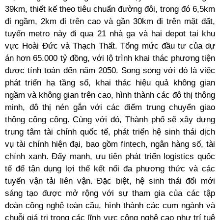
39km, thiết kế theo tiêu chuẩn đường đôi, trong đó 6,5km
đi ngầm, 2km đi trên cao và gần 30km đi trên mặt đất,
tuyến metro này đi qua 21 nhà ga và hai depot tại khu
vực Hoài Đức và Thạch Thất. Tổng mức đầu tư của dự
án hơn 65.000 tỷ đồng, với lộ trình khai thác phương tiện
được tính toán đến năm 2050. Song song với đó là việc
phát triển hạ tầng số, khai thác hiệu quả không gian
ngầm và không gian trên cao, hình thành các đô thị thông
minh, đô thị nén gắn với các điểm trung chuyển giao
thông công cộng. Cùng với đó, Thành phố sẽ xây dựng
trung tâm tài chính quốc tế, phát triển hệ sinh thái dịch
vụ tài chính hiện đại, bao gồm fintech, ngân hàng số, tài
chính xanh. Đẩy mạnh, ưu tiên phát triển logistics quốc
tế để tận dụng lợi thế kết nối đa phương thức và các
tuyến vận tải liên vận. Đặc biệt, hệ sinh thái đổi mới
sáng tạo được mở rộng với sự tham gia của các tập
đoàn công nghệ toàn cầu, hình thành các cụm ngành và
chuỗi giá trị trong các lĩnh vực công nghệ cao như trí tuệ