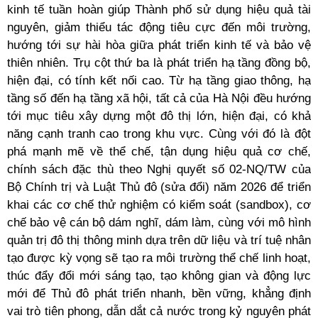
kinh tế tuần hoàn giúp Thành phố sử dụng hiệu quả tài
nguyên, giảm thiểu tác động tiêu cực đến môi trường,
hướng tới sự hài hòa giữa phát triển kinh tế và bảo vệ
thiên nhiên. Trụ cột thứ ba là phát triển hạ tầng đồng bộ,
hiện đại, có tính kết nối cao. Từ hạ tầng giao thông, hạ
tầng số đến hạ tầng xã hội, tất cả của Hà Nội đều hướng
tới mục tiêu xây dựng một đô thị lớn, hiện đại, có khả
năng cạnh tranh cao trong khu vực. Cùng với đó là đột
phá mạnh mẽ về thể chế, tận dụng hiệu quả cơ chế,
chính sách đặc thù theo Nghị quyết số 02-NQ/TW của
Bộ Chính trị và Luật Thủ đô (sửa đổi) năm 2026 để triển
khai các cơ chế thử nghiệm có kiểm soát (sandbox), cơ
chế bảo vệ cán bộ dám nghĩ, dám làm, cùng với mô hình
quản trị đô thị thông minh dựa trên dữ liệu và trí tuệ nhân
tạo được kỳ vọng sẽ tạo ra môi trường thể chế linh hoạt,
thúc đẩy đổi mới sáng tạo, tạo không gian và động lực
mới để Thủ đô phát triển nhanh, bền vững, khẳng định
vai trò tiên phong, dẫn dắt cả nước trong kỷ nguyên phát