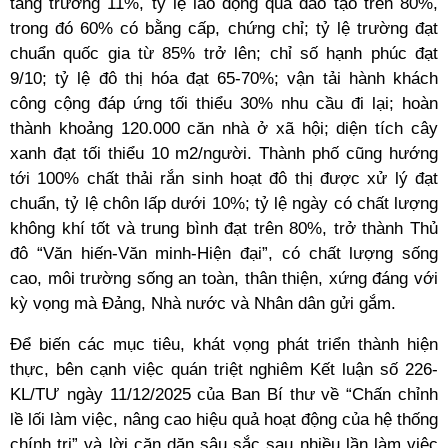
tăng trưởng 11%, tỷ lệ lao động qua đào tạo trên 80%,
trong đó 60% có bằng cấp, chứng chỉ; tỷ lệ trường đạt
chuẩn quốc gia từ 85% trở lên; chỉ số hạnh phúc đạt
9/10; tỷ lệ đô thị hóa đạt 65-70%; vận tải hành khách
công cộng đáp ứng tối thiểu 30% nhu cầu đi lại; hoàn
thành khoảng 120.000 căn nhà ở xã hội; diện tích cây
xanh đạt tối thiểu 10 m2/người. Thành phố cũng hướng
tới 100% chất thải rắn sinh hoạt đô thị được xử lý đạt
chuẩn, tỷ lệ chôn lấp dưới 10%; tỷ lệ ngày có chất lượng
không khí tốt và trung bình đạt trên 80%, trở thành Thủ
đô “Văn hiến-Văn minh-Hiện đại”, có chất lượng sống
cao, môi trường sống an toàn, thân thiện, xứng đáng với
kỳ vọng mà Đảng, Nhà nước và Nhân dân gửi gắm.
Để biến các mục tiêu, khát vọng phát triển thành hiện
thực, bên cạnh việc quán triệt nghiêm Kết luận số 226-
KL/TƯ ngày 11/12/2025 của Ban Bí thư về “Chấn chỉnh
lề lối làm việc, nâng cao hiệu quả hoạt động của hệ thống
chính trị” và lời căn dặn sâu sắc sau nhiều lần làm việc