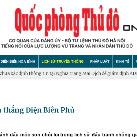
DIỄN BIẾN HÒA BÌNH
LỊCH SỬ-TRUYỀN THỐNG
PHÁP LUẬT
KINH TẾ
h thông tin tại Nghĩa trang Mai Dịch để giám định ADN
Hà Nội phấ
hính trị
hất bại âm mưu diễn biến hòa bình
Theo Dòng Lịch Sử
Tin tức
Tin tức
"tự diễn biến", "tự chuyển hóa"
Sự Kiện
An ninh - Trật tự
Xây dựng
n thắng Điện Biên Phủ
Lịch sử LLVT nhân dân Thủ đô Hà Nội
Cuộc sống quanh ta
Vấn đề và
Thông Tin Liệt Sĩ
Tìm hiểu chính sách
Hội nhập
nh dấu mốc son chói lọi trong lịch sử đấu tranh chống gi