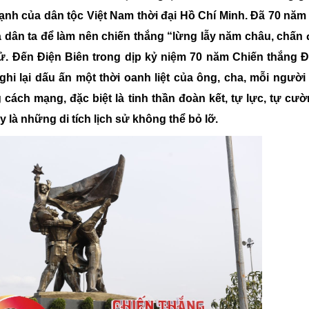
Chiến dịch 500 ngày đêm
Cải cách hành chính, 
ạnh của dân tộc Việt Nam thời đại Hồ Chí Minh. Đã 70 năm
dân ta để làm nên chiến thắng “lừng lẫy năm châu, chấn 
 sử. Đến Điện Biên trong dịp kỷ niệm 70 năm Chiến thắng 
 ninh
ghi lại dấu ấn một thời oanh liệt của ông, cha, mỗi người
cách mạng, đặc biệt là tinh thần đoàn kết, tự lực, tự cườ
 là những di tích lịch sử không thể bỏ lỡ.