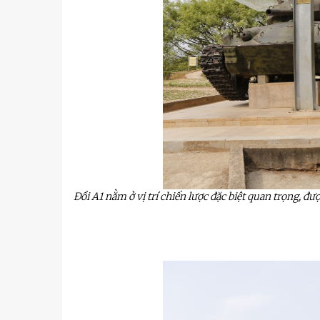
Đồi A1 nằm ở vị trí chiến lược đặc biệt quan trọng, đ