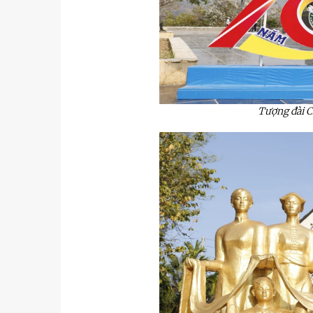
Tượng đài C
u
Tiểu đoàn Thiết giáp SSCĐ cao
Bộ Tư l
trong dịp Tết Nguyên đán
chính t
thăm, đ