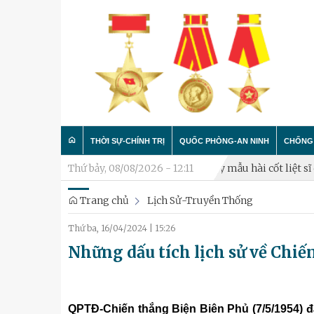
THỜI SỰ-CHÍNH TRỊ
QUỐC PHÒNG-AN NINH
CHỐNG 
ng thủ năm 2026
Thứ bảy, 08/08/2026 - 12:11
Triển khai lấy mẫu hài cốt liệt sĩ chưa xác địn
Trang chủ
Lịch Sử-Truyền Thống
Trong nước
Công tác Đảng - Công tác C
Làm t
Thứ ba, 16/04/2024
|
15:26
Quân đội
Huấn luyện SSCĐ
Chống 
Những dấu tích lịch sử về Chiế
Luận bàn
Xây dựng đơn vị
Thành phố Hà Nội
Hậu cần
QPTĐ-Chiến thắng Biện Biên Phủ (7/5/1954) đá