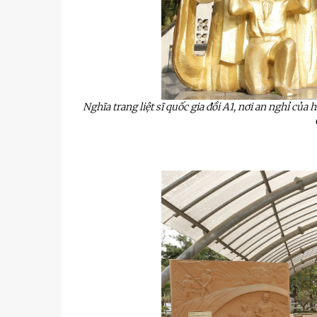
Nghĩa trang liệt sĩ quốc gia đồi A1, nơi an nghỉ củ