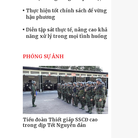
quốc phòng
Thực hiện tốt chính sách để vững
hậu phương
Diễn tập sát thực tế, nâng cao khả
năng xử lý trong mọi tình huống
Xây dựng lực lượng dân quân tự
vệ “vững mạnh, rộng khắp” ngay
PHÓNG SỰ ẢNH
từ cơ sở
Trung đoàn Pháo binh 452: Huấn
luyện giỏi nâng cao sức mạnh
chiến đấu
Tiểu đoàn Thiết giáp hoàn thành
tốt diễn tập chiến thuật có bắn đạn
thật
Nơi sinh viên rèn ý trí, luyện kỹ
năng
Tiểu đoàn Thiết giáp SSCĐ cao
Bộ Tư lệnh
trong dịp Tết Nguyên đán
chính trị-
thăm, động