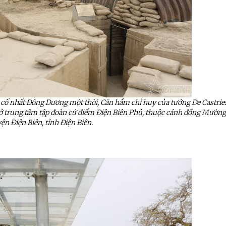
cố nhất Đông Dương một thời, Căn hầm chỉ huy của tướng De Castrie
 ở trung tâm tập đoàn cứ điểm Điện Biên Phủ, thuộc cánh đồng Mườn
ện Điện Biên, tỉnh Điện Biên.