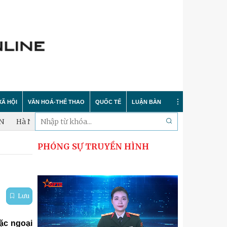
XÃ HỘI
VĂN HOÁ-THỂ THAO
QUỐC TẾ
LUẬN BÀN
n đấu hoàn thành lấy mẫu xác định danh tính hài cốt liệt sĩ trong
PHÓNG SỰ TRUYỀN HÌNH
Tin tức
Trong nước
Sự kiện
 nông thôn mới
Y tế
Quốc tế
Bình luận quốc tế
 dư luận
Giáo dục
Hà Nội thanh lịch
Bảo vệ chủ quyền biển đảo
Lưu
Cải cách hành chính
Nét đẹp Người chiến sỹ Thủ đô
Khoa học quân sự nước ngoài
ặc ngoại