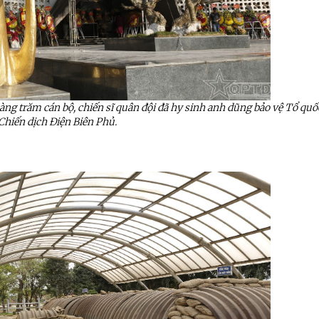
a hàng trăm cán bộ, chiến sĩ quân đội đã hy sinh anh dũng bảo vệ Tổ quố
Chiến dịch Điện Biên Phủ.