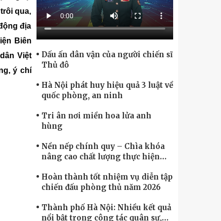
Chính phủ điện tử, Chuyển đổi số
 trôi qua,
động địa
Điện Biên
Dấu ấn dân vận của người chiến sĩ
 dân Việt
Thủ đô
ng, ý chí
Hà Nội phát huy hiệu quả 3 luật về
quốc phòng, an ninh
Tri ân nơi miền hoa lửa anh
hùng
Nền nếp chính quy – Chìa khóa
nâng cao chất lượng thực hiện
nhiệm vụ
Hoàn thành tốt nhiệm vụ diễn tập
chiến đấu phòng thủ năm 2026
Thành phố Hà Nội: Nhiều kết quả
nổi bật trong công tác quân sự,