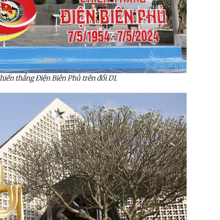
hiến thắng Điện Biên Phủ trên đồi D1.
ệnh Thủ đô và các tổ chức
Hương Tết ra đảo tiền tiêu
rị-xã hội thành phố Hà Nội
ộng viên chiến sĩ mới