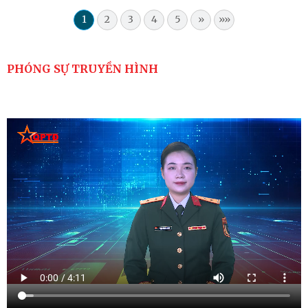
1
2
3
4
5
»
»»
PHÓNG SỰ TRUYỀN HÌNH