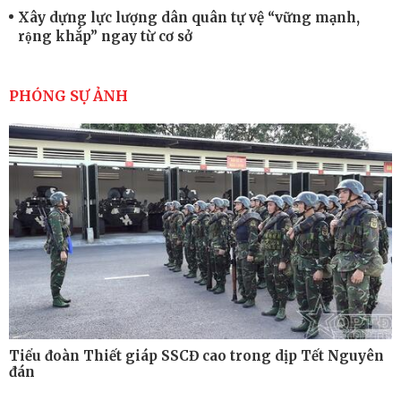
Xây dựng lực lượng dân quân tự vệ “vững mạnh,
rộng khắp” ngay từ cơ sở
Trung đoàn Pháo binh 452: Huấn luyện giỏi nâng
cao sức mạnh chiến đấu
PHÓNG SỰ ẢNH
Tiểu đoàn Thiết giáp hoàn thành tốt diễn tập chiến
thuật có bắn đạn thật
Nơi sinh viên rèn ý trí, luyện kỹ năng
Tiểu đoàn Thiết giáp SSCĐ cao trong dịp Tết Nguyên
đán