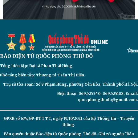
BÁO ĐIỆN TỬ
QUỐC PHÒNG THỦ ĐÔ
Tổng biên tập: Đại
tá Phan Thái Hồng.
Phó tổng biên tập: Thượng tá Trần Thị Hiền.
Trụ sở tòa soạn: Số 8 Phạm Hùng, phường Yên Hòa, Thành phố Hà Nội.
Điện thoại: 069.525340-069.525108; Email:
quocphongthudo@gmail.com.
GPXB số 674/GP-BTTTT, ngày 19/10/2021 của Bộ Thông tin - Truyền
thông.
Bản quyền thuộc Báo điện tử
Quốc phòng Thủ đô. Ghi rõ nguồn "Báo