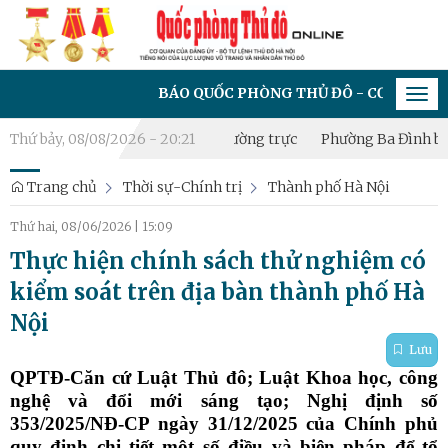
BÁO QUỐC PHÒNG THỦ ĐÔ - CƠ QUAN CỦA ĐẢNG 
Tog
navi
nh lập Tiểu đội Dân quân thường trực
Thứ bảy, 08/08/2026 - 20:21
Phường Ba Đình bồi dưỡng
Trang chủ
Thời sự-Chính trị
Thành phố Hà Nội
Thứ hai, 08/06/2026
|
15:09
Thực hiện chính sách thử nghiệm có
kiểm soát trên địa bàn thành phố Hà
Nội
Lưu
QPTĐ-Căn cứ Luật Thủ đô; Luật Khoa học, công
nghệ và đổi mới sáng tạo; Nghị định số
353/2025/NĐ-CP ngày 31/12/2025 của Chính phủ
quy định chi tiết một số điều và biện pháp để tổ