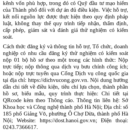
kênh vốn phù hợp, trong đó có Quỹ đầu tư mạo hiểm
của Thành phố đối với dự án đủ điều kiện. Việc hỗ trợ,
kết nối nguồn lực được thực hiện theo quy định pháp
luật, không thay thế quy trình tiếp nhận, thẩm định,
cấp phép, giám sát và đánh giá thử nghiệm có kiểm
soát.
Cách thức đăng ký và thông tin hỗ trợ, Tổ chức, doanh
nghiệp có nhu cầu đăng ký thử nghiệm có kiểm soát
nộp 01 bộ hồ sơ theo một trong các hình thức: Nộp
trực tiếp; nộp thông qua dịch vụ bưu chính công ích;
hoặc nộp trực tuyến qua Cổng Dịch vụ công quốc gia
tại địa chỉ: https://dichvucong.gov.vn. Nội dung hướng
dẫn chi tiết về điều kiện, tiêu chí lựa chọn, thành phần
hồ sơ, biểu mẫu, quy trình thực hiện: Chi tiết tại
QRcode kèm theo Thông cáo. Thông tin liên hệ: Sở
Khoa học và Công nghệ thành phố Hà Nội; Địa chỉ: số
185 phố Giảng Võ, phường Ô Chợ Dừa, thành phố Hà
Nội; Website: https://dost.hanoi.gov.vn; Điện thoại:
0243.7366617.