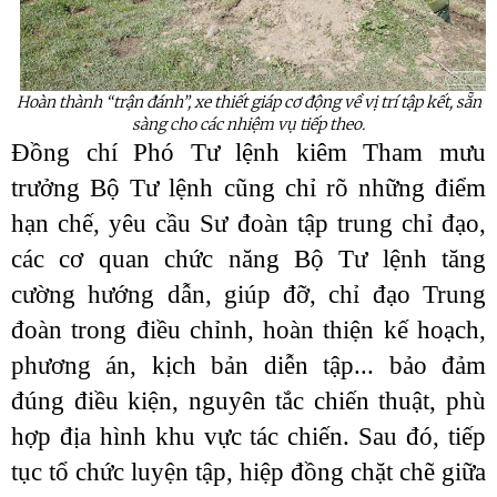
Hoàn thành
“trận
đánh”
, xe thiết giáp
cơ động về vị trí tập kết, sẵn
sàng cho các nhiệm vụ tiếp theo.
Đồng chí Phó Tư lệnh kiêm Tham mưu
trưởng Bộ Tư lệnh cũng chỉ rõ những điểm
hạn chế, yêu cầu Sư đoàn tập trung chỉ đạo,
các cơ quan chức năng Bộ Tư lệnh tăng
cường hướng dẫn, giúp đỡ, chỉ đạo Trung
đoàn trong điều chỉnh, hoàn thiện
kế hoạch,
phương án, kịch bản diễn tập... bảo đảm
đúng điều kiện, nguyên tắc chiến thuật, phù
hợp địa hình khu vực tác chiến. Sau đó, tiếp
tục tổ chức luyện tập, hiệp đồng chặt chẽ giữa