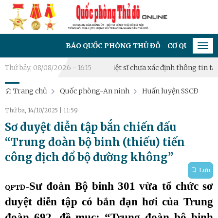
BÁO QUỐC PHÒNG THỦ ĐÔ - CƠ QUAN CỦA ĐẢNG ỦY - 
Tog
navi
iển khai lấy mẫu hài cốt liệt sĩ chưa xác định thông tin tại Nghĩa
Thứ bảy, 08/08/2026 - 16:15
Trang chủ
Quốc phòng-An ninh
Huấn luyện SSCĐ
Thứ ba, 14/10/2025
|
11:59
Sơ duyệt diễn tập bắn chiến đấu
“Trung đoàn bộ binh (thiếu) tiến
công địch đổ bộ đường không”
Lưu
Sư đoàn Bộ binh 301 vừa tổ chức sơ
QPTĐ-
duyệt diễn tập có bắn đạn hơi của Trung
đoàn 692, đề mục: “Trung đoàn bộ binh