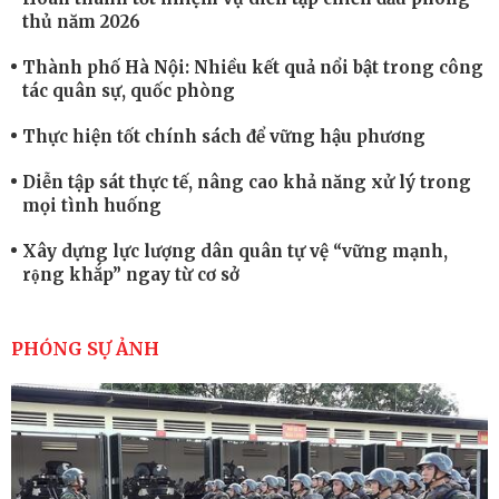
thủ năm 2026
Thành phố Hà Nội: Nhiều kết quả nổi bật trong công
tác quân sự, quốc phòng
Thực hiện tốt chính sách để vững hậu phương
Diễn tập sát thực tế, nâng cao khả năng xử lý trong
mọi tình huống
Xây dựng lực lượng dân quân tự vệ “vững mạnh,
rộng khắp” ngay từ cơ sở
Trung đoàn Pháo binh 452: Huấn luyện giỏi nâng
cao sức mạnh chiến đấu
PHÓNG SỰ ẢNH
Tiểu đoàn Thiết giáp hoàn thành tốt diễn tập chiến
thuật có bắn đạn thật
Nơi sinh viên rèn ý trí, luyện kỹ năng