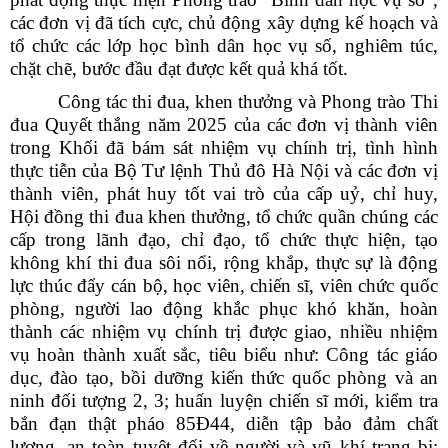
các đơn vị đã tích cực, chủ động xây dựng kế hoạch và
tổ chức các lớp học bình dân học vụ số, nghiêm túc,
chặt chẽ, bước đầu đạt được kết quả khá tốt.
Công tác thi đua, khen thưởng và Phong trào Thi
đua Quyết thắng năm 2025 của các đơn vị thành viên
trong Khối đã bám sát nhiệm vụ chính trị, tình hình
thực tiễn của Bộ Tư lệnh Thủ đô Hà Nội và các đơn vị
thành viên, phát huy tốt vai trò của cấp uỷ, chỉ huy,
Hội đồng thi đua khen thưởng, tổ chức quần chúng các
cấp trong lãnh đạo, chỉ đạo, tổ chức thực hiện, tạo
không khí thi đua sôi nổi, rộng khắp, thực sự là động
lực thúc đẩy cán bộ, học viên, chiến sĩ, viên chức quốc
phòng, người lao động khắc phục khó khăn, hoàn
thành các nhiệm vụ chính trị được giao, nhiều nhiệm
vụ hoàn thành xuất sắc, tiêu biểu như: Công tác giáo
dục, đào tạo, bồi dưỡng kiến thức quốc phòng và an
ninh đối tượng 2, 3; huấn luyện chiến sĩ mới, kiểm tra
bắn đạn thật pháo 85Đ44, diễn tập bảo đảm chất
lượng, an toàn tuyệt đối về người và vũ khí trang bị;