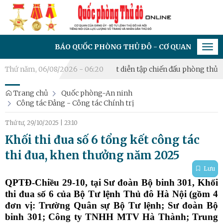
BÁO QUỐC PHÒNG THỦ ĐÔ - CƠ QUAN CỦA ĐẢNG ỦY - BỘ 
Tog
navi
ong Biên, Bồ Đề tổng kết diễn tập chiến đấu phòng thủ năm 202
Thứ năm, 06/08/2026 - 06:20
Trang chủ
Quốc phòng-An ninh
Công tác Đảng - Công tác Chính trị
Thứ tư, 29/10/2025
|
23:10
Khối thi đua số 6 tổng kết công tác
thi đua, khen thưởng năm 2025
Lưu
QPTĐ-Chiều 29-10, tại Sư đoàn Bộ binh 301, Khối
thi đua số 6 của Bộ Tư lệnh Thủ đô Hà Nội (gồm 4
đơn vị: Trường Quân sự Bộ Tư lệnh; Sư đoàn Bộ
binh 301; Công ty TNHH MTV Hà Thành; Trung