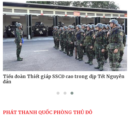
Tiểu đoàn Thiết giáp hoàn thành tốt diễn tập chiến
thuật có bắn đạn thật
Nơi sinh viên rèn ý trí, luyện kỹ năng
Tiểu đoàn Thiết giáp SSCĐ cao trong dịp Tết Nguyên
đán
PHÁT THANH QUỐC PHÒNG THỦ ĐÔ