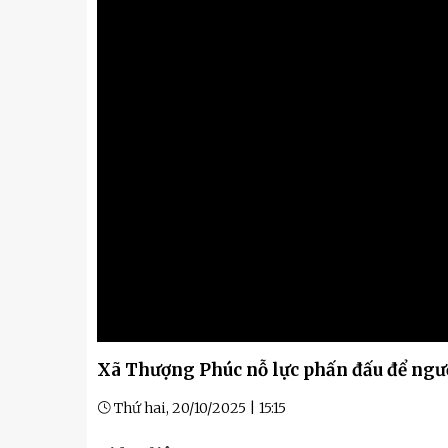
Kỹ thuật
Hậu phương quân đội
Giáo dục Quốc phòng và An
Xã Thượng Phúc nỗ lực phấn đấu để ngư
Thứ hai, 20/10/2025 | 15:15