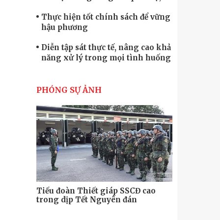
quốc phòng
Thực hiện tốt chính sách để vững
hậu phương
Diễn tập sát thực tế, nâng cao khả
năng xử lý trong mọi tình huống
Xây dựng lực lượng dân quân tự
vệ “vững mạnh, rộng khắp” ngay
PHÓNG SỰ ẢNH
từ cơ sở
Trung đoàn Pháo binh 452: Huấn
luyện giỏi nâng cao sức mạnh
chiến đấu
Tiểu đoàn Thiết giáp hoàn thành
tốt diễn tập chiến thuật có bắn đạn
thật
Nơi sinh viên rèn ý trí, luyện kỹ
năng
Tiểu đoàn Thiết giáp SSCĐ cao
Bộ Tư lệnh
trong dịp Tết Nguyên đán
chính trị-
thăm, động