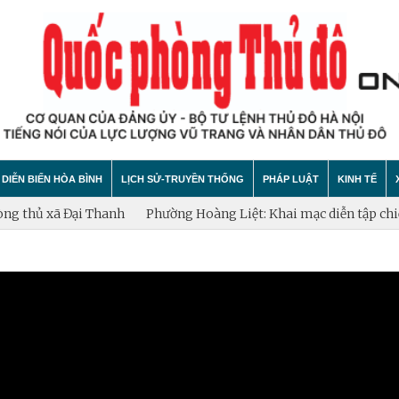
DIỄN BIẾN HÒA BÌNH
LỊCH SỬ-TRUYỀN THỐNG
PHÁP LUẬT
KINH TẾ
 thủ xã Đại Thanh
Phường Hoàng Liệt: Khai mạc diễn tập chiến
hính trị
hất bại âm mưu diễn biến hòa bình
Theo Dòng Lịch Sử
Tin tức
Tin tức
"tự diễn biến", "tự chuyển hóa"
Sự Kiện
An ninh - Trật tự
Xây dựng
Lịch sử LLVT nhân dân Thủ đô Hà Nội
Cuộc sống quanh ta
Vấn đề và
Thông Tin Liệt Sĩ
Tìm hiểu chính sách
Hội nhập