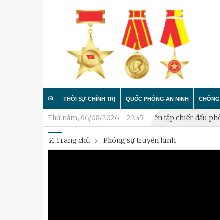
THỜI SỰ-CHÍNH TRỊ
QUỐC PHÒNG-AN NINH
CHỐNG 
quốc cho cán bộ đã nghỉ hưu
Thứ năm, 06/08/2026 - 22:45
Khai mạc diễn tập chiến đấu phòng
Trang chủ
Phóng sự truyền hình
Trong nước
Công tác Đảng - Công tác C
Làm t
Quân đội
Huấn luyện SSCĐ
Chống 
Luận bàn
Xây dựng đơn vị
Thành phố Hà Nội
Hậu cần