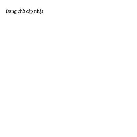
Đang chờ cập nhật
ệnh Thủ đô và các tổ chức
Hương Tết ra đảo tiền tiêu
rị-xã hội thành phố Hà Nội
ộng viên chiến sĩ mới