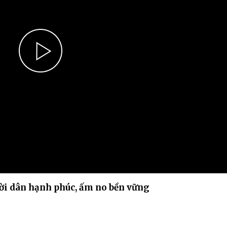
Chiến dịch 500 ngày đêm
Cải cách hành chính, 
 ninh
Play
Video
ời dân hạnh phúc, ấm no bền vững