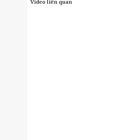
Video liên quan
u
Tiểu đoàn Thiết giáp SSCĐ cao
Bộ Tư l
trong dịp Tết Nguyên đán
chính t
thăm, đ