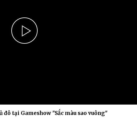
Chiến dịch 500 ngày đêm
Cải cách hành chính, 
 ninh
Play
Video
Thủ đô tại Gameshow "Sắc màu sao vuông"