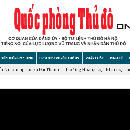
DIỄN BIẾN HÒA BÌNH
LỊCH SỬ-TRUYỀN THỐNG
PHÁP LUẬT
KINH TẾ
u phòng thủ xã Đại Thanh
Phường Hoàng Liệt: Khai mạc diễn tậ
hính trị
hất bại âm mưu diễn biến hòa bình
Theo Dòng Lịch Sử
Tin tức
Tin tức
"tự diễn biến", "tự chuyển hóa"
Sự Kiện
An ninh - Trật tự
Xây dựng
Lịch sử LLVT nhân dân Thủ đô Hà Nội
Cuộc sống quanh ta
Vấn đề và
Thông Tin Liệt Sĩ
Tìm hiểu chính sách
Hội nhập