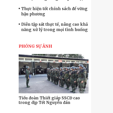
quốc phòng
Thực hiện tốt chính sách để vững
hậu phương
Diễn tập sát thực tế, nâng cao khả
năng xử lý trong mọi tình huống
Xây dựng lực lượng dân quân tự
vệ “vững mạnh, rộng khắp” ngay
PHÓNG SỰ ẢNH
từ cơ sở
Trung đoàn Pháo binh 452: Huấn
luyện giỏi nâng cao sức mạnh
chiến đấu
Tiểu đoàn Thiết giáp hoàn thành
tốt diễn tập chiến thuật có bắn đạn
thật
Nơi sinh viên rèn ý trí, luyện kỹ
năng
Tiểu đoàn Thiết giáp SSCĐ cao
Bộ Tư lệnh
trong dịp Tết Nguyên đán
chính trị-
thăm, động