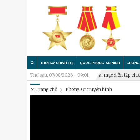
THỜI SỰ-CHÍNH TRỊ
QUỐC PHÒNG-AN NINH
CHỐNG 
 vệ Tổ quốc cho cán bộ đã nghỉ hưu
Thứ sáu, 07/08/2026 - 09:01
Khai mạc diễn tập chiến đấ
Trang chủ
Phóng sự truyền hình
Trong nước
Công tác Đảng - Công tác C
Làm t
Quân đội
Huấn luyện SSCĐ
Chống 
Luận bàn
Xây dựng đơn vị
Thành phố Hà Nội
Hậu cần