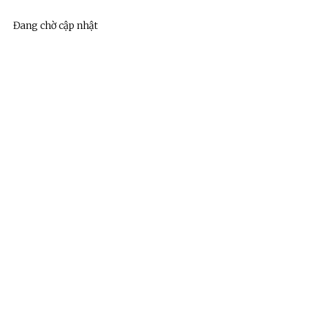
Đang chờ cập nhật
ệnh Thủ đô và các tổ chức
Hương Tết ra đảo tiền tiêu
rị-xã hội thành phố Hà Nội
ộng viên chiến sĩ mới