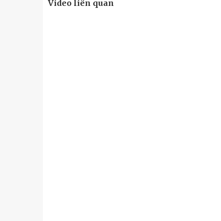
Video liên quan
u
Tiểu đoàn Thiết giáp SSCĐ cao
Bộ Tư l
trong dịp Tết Nguyên đán
chính t
thăm, đ