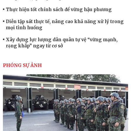
Thực hiện tốt chính sách để vững hậu phương
Diễn tập sát thực tế, nâng cao khả năng xử lý trong
mọi tình huống
Xây dựng lực lượng dân quân tự vệ “vững mạnh,
rộng khắp” ngay từ cơ sở
Trung đoàn Pháo binh 452: Huấn luyện giỏi nâng
cao sức mạnh chiến đấu
PHÓNG SỰ ẢNH
Tiểu đoàn Thiết giáp hoàn thành tốt diễn tập chiến
thuật có bắn đạn thật
Nơi sinh viên rèn ý trí, luyện kỹ năng